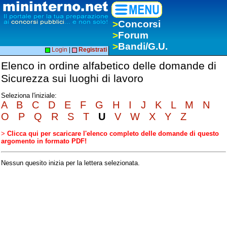
>
Concorsi
>
Forum
>
Bandi/G.U.
Login
|
Registrati
Elenco in ordine alfabetico delle domande di
Sicurezza sui luoghi di lavoro
Seleziona l'iniziale:
A
B
C
D
E
F
G
H
I
J
K
L
M
N
O
P
Q
R
S
T
U
V
W
X
Y
Z
>
Clicca qui per scaricare l'elenco completo delle domande di questo
argomento in formato PDF!
Nessun quesito inizia per la lettera selezionata.