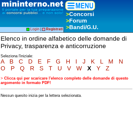
>
Concorsi
>
Forum
>
Bandi/G.U.
Login
|
Registrati
Elenco in ordine alfabetico delle domande di
Privacy, trasparenza e anticorruzione
Seleziona l'iniziale:
A
B
C
D
E
F
G
H
I
J
K
L
M
N
O
P
Q
R
S
T
U
V
W
X
Y
Z
>
Clicca qui per scaricare l'elenco completo delle domande di questo
argomento in formato PDF!
Nessun quesito inizia per la lettera selezionata.