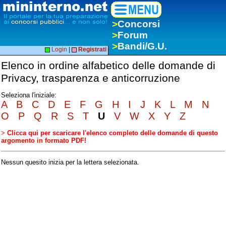
>
Concorsi
>
Forum
>
Bandi/G.U.
Login
|
Registrati
Elenco in ordine alfabetico delle domande di
Privacy, trasparenza e anticorruzione
Seleziona l'iniziale:
A
B
C
D
E
F
G
H
I
J
K
L
M
N
O
P
Q
R
S
T
U
V
W
X
Y
Z
>
Clicca qui per scaricare l'elenco completo delle domande di questo
argomento in formato PDF!
Nessun quesito inizia per la lettera selezionata.