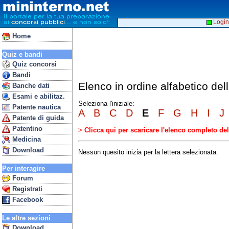
Login
Home
Quiz e bandi
Quiz concorsi
Bandi
Elenco in ordine alfabetico de
Banche dati
Esami e abilitaz.
Seleziona l'iniziale:
Patente nautica
A
B
C
D
E
F
G
H
I
J
Patente di guida
Patentino
>
Clicca qui per scaricare l'elenco completo d
Medicina
Download
Nessun quesito inizia per la lettera selezionata.
Per interagire
Forum
Registrati
Facebook
Le altre sezioni
Download