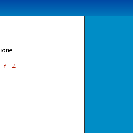
zione
Y
Z