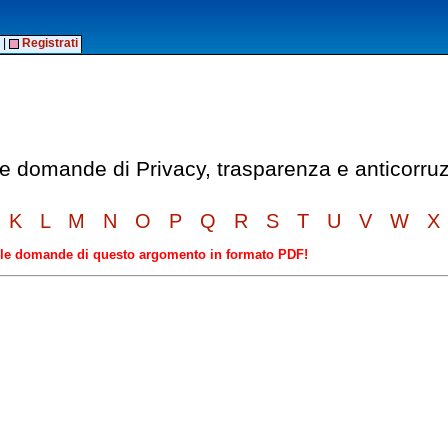
|
Registrati
lle domande di Privacy, trasparenza e anticorru
K
L
M
N
O
P
Q
R
S
T
U
V
W
X
elle domande di questo argomento in formato PDF!