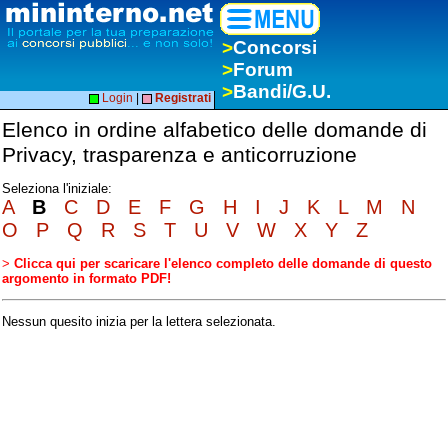
>
Concorsi
>
Forum
>
Bandi/G.U.
Login
|
Registrati
Elenco in ordine alfabetico delle domande di
Privacy, trasparenza e anticorruzione
Seleziona l'iniziale:
A
B
C
D
E
F
G
H
I
J
K
L
M
N
O
P
Q
R
S
T
U
V
W
X
Y
Z
>
Clicca qui per scaricare l'elenco completo delle domande di questo
argomento in formato PDF!
Nessun quesito inizia per la lettera selezionata.