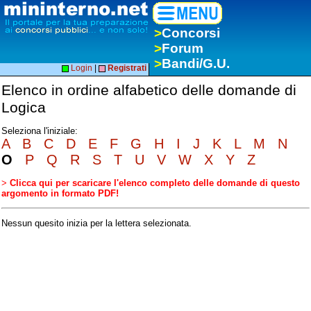
>
Concorsi
>
Forum
>
Bandi/G.U.
Login
|
Registrati
Elenco in ordine alfabetico delle domande di
Logica
Seleziona l'iniziale:
A
B
C
D
E
F
G
H
I
J
K
L
M
N
O
P
Q
R
S
T
U
V
W
X
Y
Z
>
Clicca qui per scaricare l'elenco completo delle domande di questo
argomento in formato PDF!
Nessun quesito inizia per la lettera selezionata.