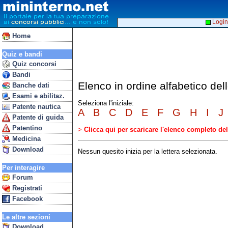
Login
Home
Quiz e bandi
Quiz concorsi
Bandi
Elenco in ordine alfabetico de
Banche dati
Esami e abilitaz.
Seleziona l'iniziale:
Patente nautica
A
B
C
D
E
F
G
H
I
J
Patente di guida
Patentino
>
Clicca qui per scaricare l'elenco completo d
Medicina
Download
Nessun quesito inizia per la lettera selezionata.
Per interagire
Forum
Registrati
Facebook
Le altre sezioni
Download