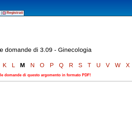
|
Registrati
lle domande di 3.09 - Ginecologia
K
L
M
N
O
P
Q
R
S
T
U
V
W
X
elle domande di questo argomento in formato PDF!