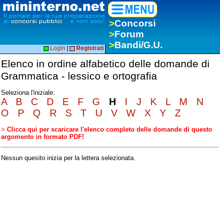
>
Concorsi
>
Forum
>
Bandi/G.U.
Login
|
Registrati
Elenco in ordine alfabetico delle domande di
Grammatica - lessico e ortografia
Seleziona l'iniziale:
A
B
C
D
E
F
G
H
I
J
K
L
M
N
O
P
Q
R
S
T
U
V
W
X
Y
Z
>
Clicca qui per scaricare l'elenco completo delle domande di questo
argomento in formato PDF!
Nessun quesito inizia per la lettera selezionata.