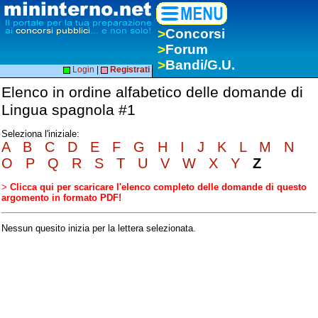
>
Concorsi
>
Forum
>
Bandi/G.U.
Login
|
Registrati
Elenco in ordine alfabetico delle domande di
Lingua spagnola #1
Seleziona l'iniziale:
A
B
C
D
E
F
G
H
I
J
K
L
M
N
O
P
Q
R
S
T
U
V
W
X
Y
Z
>
Clicca qui per scaricare l'elenco completo delle domande di questo
argomento in formato PDF!
Nessun quesito inizia per la lettera selezionata.