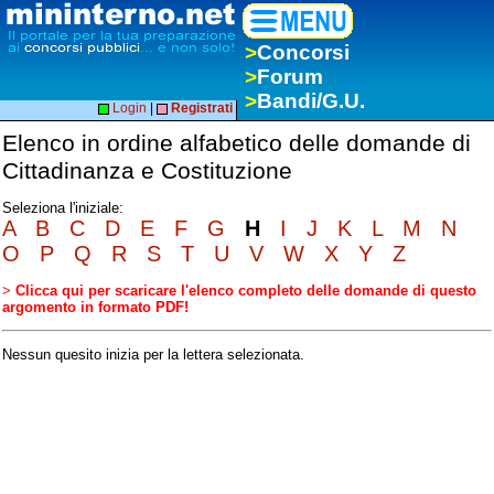
>
Concorsi
>
Forum
>
Bandi/G.U.
Login
|
Registrati
Elenco in ordine alfabetico delle domande di
Cittadinanza e Costituzione
Seleziona l'iniziale:
A
B
C
D
E
F
G
H
I
J
K
L
M
N
O
P
Q
R
S
T
U
V
W
X
Y
Z
>
Clicca qui per scaricare l'elenco completo delle domande di questo
argomento in formato PDF!
Nessun quesito inizia per la lettera selezionata.