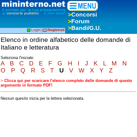
>
Concorsi
>
Forum
>
Bandi/G.U.
Login
|
Registrati
Elenco in ordine alfabetico delle domande di
Italiano e letteratura
Seleziona l'iniziale:
A
B
C
D
E
F
G
H
I
J
K
L
M
N
O
P
Q
R
S
T
U
V
W
X
Y
Z
>
Clicca qui per scaricare l'elenco completo delle domande di questo
argomento in formato PDF!
Nessun quesito inizia per la lettera selezionata.