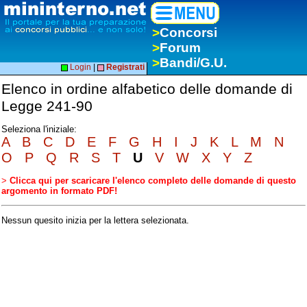
>
Concorsi
>
Forum
>
Bandi/G.U.
Login
|
Registrati
Elenco in ordine alfabetico delle domande di
Legge 241-90
Seleziona l'iniziale:
A
B
C
D
E
F
G
H
I
J
K
L
M
N
O
P
Q
R
S
T
U
V
W
X
Y
Z
>
Clicca qui per scaricare l'elenco completo delle domande di questo
argomento in formato PDF!
Nessun quesito inizia per la lettera selezionata.