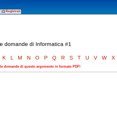
|
Registrati
lle domande di Informatica #1
K
L
M
N
O
P
Q
R
S
T
U
V
W
X
elle domande di questo argomento in formato PDF!