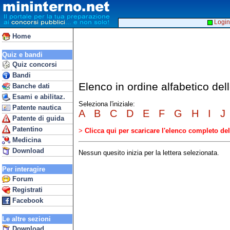
Login
Home
Quiz e bandi
Quiz concorsi
Bandi
Elenco in ordine alfabetico de
Banche dati
Esami e abilitaz.
Seleziona l'iniziale:
Patente nautica
A
B
C
D
E
F
G
H
I
J
Patente di guida
Patentino
>
Clicca qui per scaricare l'elenco completo d
Medicina
Download
Nessun quesito inizia per la lettera selezionata.
Per interagire
Forum
Registrati
Facebook
Le altre sezioni
Download