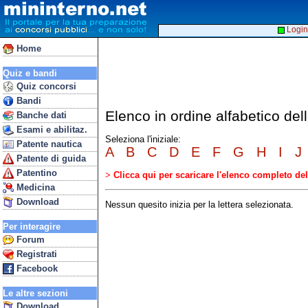
Login
Home
Quiz e bandi
Quiz concorsi
Bandi
Elenco in ordine alfabetico d
Banche dati
Esami e abilitaz.
Seleziona l'iniziale:
Patente nautica
A
B
C
D
E
F
G
H
I
J
Patente di guida
Patentino
>
Clicca qui per scaricare l'elenco completo d
Medicina
Download
Nessun quesito inizia per la lettera selezionata.
Per interagire
Forum
Registrati
Facebook
Le altre sezioni
Download