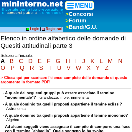
>
Concorsi
>
Forum
>
Bandi/G.U.
Login
|
Registrati
Elenco in ordine alfabetico delle domande di
Quesiti attitudinali parte 3
Seleziona l'iniziale:
A
B
C
D
E
F
G
H
I
J
K
L
M
N
O
P
Q
R
S
T
U
V
W
X
Y
Z
>
Clicca qui per scaricare l'elenco completo delle domande di questo
argomento in formato PDF!
-
A quale dei seguenti gruppi può essere associato il termine
"monumentale"?
Grandezza, mole, immensità
-
A quale dominio tra quelli proposti appartiene il temine eclissi?
Astronomia
-
A quale dominio tra quelli proposti appartiene il temine monomio?
Algebra
-
Ad alcuni soggetti viene assegnato il compito di comporre una frase
con il termine "abbaglia". Quale soggetto lo ha svolto