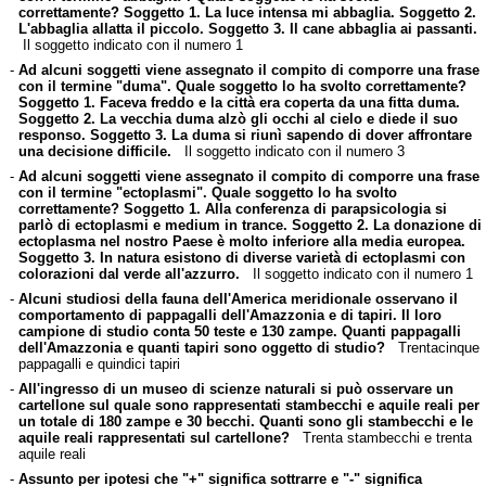
correttamente? Soggetto 1. La luce intensa mi abbaglia. Soggetto 2.
L'abbaglia allatta il piccolo. Soggetto 3. Il cane abbaglia ai passanti.
Il soggetto indicato con il numero 1
-
Ad alcuni soggetti viene assegnato il compito di comporre una frase
con il termine "duma". Quale soggetto lo ha svolto correttamente?
Soggetto 1. Faceva freddo e la città era coperta da una fitta duma.
Soggetto 2. La vecchia duma alzò gli occhi al cielo e diede il suo
responso. Soggetto 3. La duma si riunì sapendo di dover affrontare
una decisione difficile.
Il soggetto indicato con il numero 3
-
Ad alcuni soggetti viene assegnato il compito di comporre una frase
con il termine "ectoplasmi". Quale soggetto lo ha svolto
correttamente? Soggetto 1. Alla conferenza di parapsicologia si
parlò di ectoplasmi e medium in trance. Soggetto 2. La donazione di
ectoplasma nel nostro Paese è molto inferiore alla media europea.
Soggetto 3. In natura esistono di diverse varietà di ectoplasmi con
colorazioni dal verde all'azzurro.
Il soggetto indicato con il numero 1
-
Alcuni studiosi della fauna dell'America meridionale osservano il
comportamento di pappagalli dell'Amazzonia e di tapiri. Il loro
campione di studio conta 50 teste e 130 zampe. Quanti pappagalli
dell'Amazzonia e quanti tapiri sono oggetto di studio?
Trentacinque
pappagalli e quindici tapiri
-
All'ingresso di un museo di scienze naturali si può osservare un
cartellone sul quale sono rappresentati stambecchi e aquile reali per
un totale di 180 zampe e 30 becchi. Quanti sono gli stambecchi e le
aquile reali rappresentati sul cartellone?
Trenta stambecchi e trenta
aquile reali
-
Assunto per ipotesi che "+" significa sottrarre e "-" significa