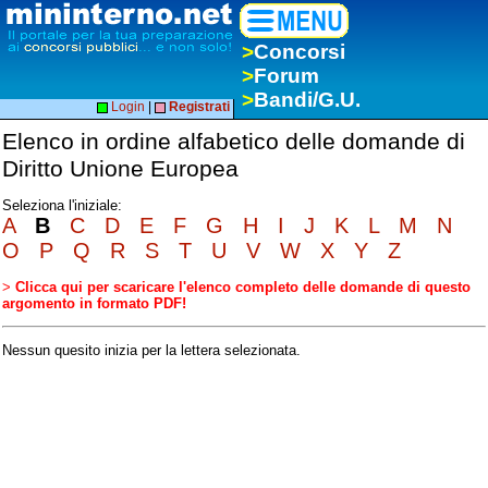
>
Concorsi
>
Forum
>
Bandi/G.U.
Login
|
Registrati
Elenco in ordine alfabetico delle domande di
Diritto Unione Europea
Seleziona l'iniziale:
A
B
C
D
E
F
G
H
I
J
K
L
M
N
O
P
Q
R
S
T
U
V
W
X
Y
Z
>
Clicca qui per scaricare l'elenco completo delle domande di questo
argomento in formato PDF!
Nessun quesito inizia per la lettera selezionata.