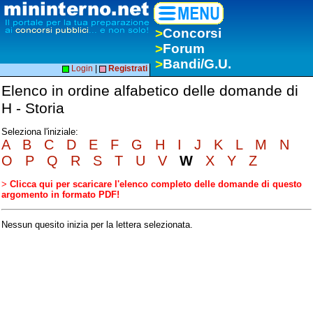
>
Concorsi
>
Forum
>
Bandi/G.U.
Login
|
Registrati
Elenco in ordine alfabetico delle domande di
H - Storia
Seleziona l'iniziale:
A
B
C
D
E
F
G
H
I
J
K
L
M
N
O
P
Q
R
S
T
U
V
W
X
Y
Z
>
Clicca qui per scaricare l'elenco completo delle domande di questo
argomento in formato PDF!
Nessun quesito inizia per la lettera selezionata.