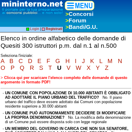
>
Concorsi
>
Forum
>
Bandi/G.U.
Login
|
Registrati
Elenco in ordine alfabetico delle domande di
Quesiti 300 istruttori p.m. dal n.1 al n.500
Seleziona l'iniziale:
A
B
C
D
E
F
G
H
I
J
K
L
M
N
O
P
Q
R
S
T
U
V
W
X
Y
Z
>
Clicca qui per scaricare l'elenco completo delle domande di questo
argomento in formato PDF!
-
UN COMUNE CON POPOLAZIONE DI 10.000 ABITANTI È OBBLIGATO
AD ADOTTARE IL PIANO URBANO DEL TRAFFICO?
No. Il piano
urbano del traffico deve essere adottato dai Comuni con popolazione
residente superiore a 30.000 abitanti
-
UN COMUNE PUÒ AUTONOMAMENTE DECIDERE DI MODIFICARE
LA PROPRIA DENOMINAZIONE?
No. La modifica della denominazione
di un Comune può essere disposta solo con legge regionale
-
UN MEMBRO DEL GOVERNO IN CARICA CHE NON SIA SENATORE,