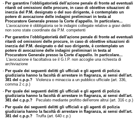
-
Per garantire l'obbligatorietà dell'azione penale di fronte ad eventuali
ritardi od omissioni delle procure, in caso di obiettive situazioni di
inerzia del P.M. designato o del suo dirigente, è contemplato un
potere di avocazione delle indagini preliminari in testa al
Procuratore Generale presso la Corte d'appello. In particolare...
L'avocazione è obbligatoria se le indagini collegate relative a gravi delitti
non sono state coordinate dai P.M. competenti
-
Per garantire l'obbligatorietà dell'azione penale di fronte ad eventuali
ritardi od omissioni delle procure, in caso di obiettive situazioni di
inerzia del P.M. designato o del suo dirigente, è contemplato un
potere di avocazione delle indagini preliminari in testa al
Procuratore Generale presso la Corte d'appello. In particolare...
L'avocazione è facoltativa se il G.I.P. non accoglie una richiesta di
archiviazione
-
Per quale dei seguenti delitti gli ufficiali e gli agenti di polizia
giudiziaria hanno la facoltà di arrestare in flagranza, ai sensi dell'art.
381 del c.p.p.?
Violenza o minaccia a un pubblico ufficiale (art. 336,
comma 2 c.p.)
-
Per quale dei seguenti delitti gli ufficiali e gli agenti di polizia
giudiziaria hanno la facoltà di arrestare in flagranza, ai sensi dell'art.
381 del c.p.p.?
Peculato mediante profitto dell'errore altrui (art. 316 c.p.)
-
Per quale dei seguenti delitti gli ufficiali e gli agenti di polizia
giudiziaria hanno la facoltà di arrestare in flagranza, ai sensi dell'art.
381 del c.p.p.?
Truffa (art. 640 c.p.)