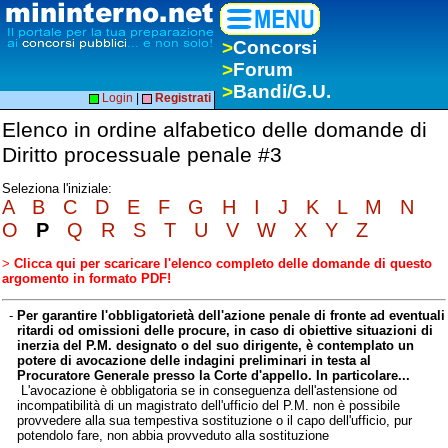
>
Concorsi
>
Forum
>
Bandi/G.U.
Login
|
Registrati
Elenco in ordine alfabetico delle domande di
Diritto processuale penale #3
Seleziona l'iniziale:
A
B
C
D
E
F
G
H
I
J
K
L
M
N
O
P
Q
R
S
T
U
V
W
X
Y
Z
>
Clicca qui per scaricare l'elenco completo delle domande di questo
argomento in formato PDF!
-
Per garantire l'obbligatorietà dell'azione penale di fronte ad eventuali
ritardi od omissioni delle procure, in caso di obiettive situazioni di
inerzia del P.M. designato o del suo dirigente, è contemplato un
potere di avocazione delle indagini preliminari in testa al
Procuratore Generale presso la Corte d'appello. In particolare...
L'avocazione è obbligatoria se in conseguenza dell'astensione od
incompatibilità di un magistrato dell'ufficio del P.M. non è possibile
provvedere alla sua tempestiva sostituzione o il capo dell'ufficio, pur
potendolo fare, non abbia provveduto alla sostituzione