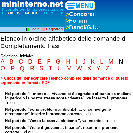
>
Concorsi
>
Forum
>
Bandi/G.U.
Login
|
Registrati
Elenco in ordine alfabetico delle domande di
Completamento frasi
Seleziona l'iniziale:
A
B
C
D
E
F
G
H
I
J
K
L
M
N
O
P
Q
R
S
T
U
V
W
X
Y
Z
>
Clicca qui per scaricare l'elenco completo delle domande di questo
argomento in formato PDF!
-
Nel periodo "Il mondo ... viviamo si è degradato al punto da mettere
in pericolo la nostra stessa sopravvivenza", va inserito il pronome:
in cui
-
Nel periodo "Sono problemi ambientali ... ci coinvolgono
direttamente" inserire il pronome corretto.
che
-
Nel periodo "Vendo la casa ... abitiamo ", va inserito:
in cui
-
Nel periodo "Viene il giovane ... ti parlai", inserire il pronome
corretto.
di cui