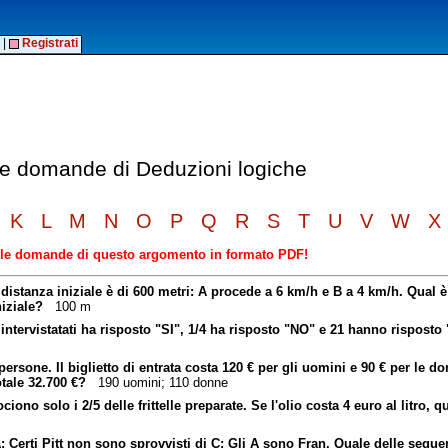
|
Registrati
lle domande di Deduzioni logiche
K
L
M
N
O
P
Q
R
S
T
U
V
W
X
elle domande di questo argomento in formato PDF!
 distanza iniziale è di 600 metri: A procede a 6 km/h e B a 4 km/h. Qual è
iziale?
100 m
ntervistatati ha risposto "SI", 1/4 ha risposto "NO" e 21 hanno risposto
ersone. Il biglietto di entrata costa 120 € per gli uomini e 90 € per le d
tale 32.700 €?
190 uomini; 110 donne
ciono solo i 2/5 delle frittelle preparate. Se l'olio costa 4 euro al litro, 
 Certi Pitt non sono sprovvisti di C; Gli A sono Fran. Quale delle segue