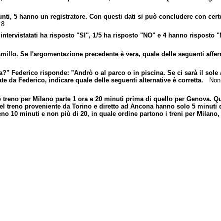
i, 5 hanno un registratore. Con questi dati si può concludere con certez
 8
tervistatati ha risposto "SI", 1/5 ha risposto "NO" e 4 hanno risposto "
millo. Se l'argomentazione precedente è vera, quale delle seguenti affe
 Federico risponde: "Andrò o al parco o in piscina. Se ci sarà il sole a
te da Federico, indicare quale delle seguenti alternative è corretta.
Non è
o treno per Milano parte 1 ora e 20 minuti prima di quello per Genova. Q
del treno proveniente da Torino e diretto ad Ancona hanno solo 5 minuti d
no 10 minuti e non più di 20, in quale ordine partono i treni per Mila