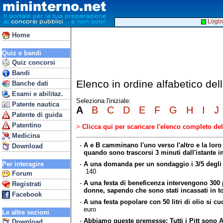
Login
Home
Quiz e bandi
Quiz concorsi
Bandi
Elenco in ordine alfabetico de
Banche dati
Esami e abilitaz.
Seleziona l'iniziale:
Patente nautica
A
B
C
D
E
F
G
H
I
J
Patente di guida
Patentino
>
Clicca qui per scaricare l'elenco completo d
Medicina
-
A e B camminano l'uno verso l'altro e la loro
Download
quando sono trascorsi 3 minuti dall'istante in
-
A una domanda per un sondaggio i 3/5 degli i
Per interagire
140
Forum
-
A una festa di beneficenza intervengono 300 p
Registrati
donne, sapendo che sono stati incassati in to
Facebook
-
A una festa popolare con 50 litri di olio si cuo
euro
Le altre sezioni
-
Abbiamo queste premesse: Tutti i Pitt sono A;
Download