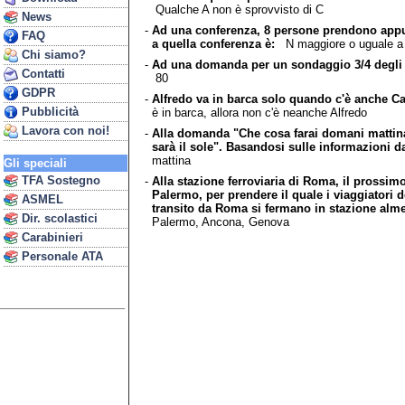
Qualche A non è sprovvisto di C
News
-
Ad una conferenza, 8 persone prendono appunt
FAQ
a quella conferenza è:
N maggiore o uguale a
Chi siamo?
-
Ad una domanda per un sondaggio 3/4 degli in
Contatti
80
GDPR
-
Alfredo va in barca solo quando c'è anche Ca
Pubblicità
è in barca, allora non c'è neanche Alfredo
Lavora con noi!
-
Alla domanda "Che cosa farai domani mattina?"
sarà il sole". Basandosi sulle informazioni da
mattina
Gli speciali
TFA Sostegno
-
Alla stazione ferroviaria di Roma, il prossim
Palermo, per prendere il quale i viaggiatori 
ASMEL
transito da Roma si fermano in stazione alme
Dir. scolastici
Palermo, Ancona, Genova
Carabinieri
Personale ATA