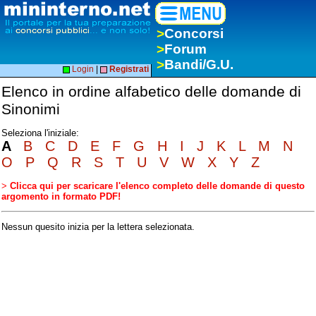
>
Concorsi
>
Forum
>
Bandi/G.U.
Login
|
Registrati
Elenco in ordine alfabetico delle domande di
Sinonimi
Seleziona l'iniziale:
A
B
C
D
E
F
G
H
I
J
K
L
M
N
O
P
Q
R
S
T
U
V
W
X
Y
Z
>
Clicca qui per scaricare l'elenco completo delle domande di questo
argomento in formato PDF!
Nessun quesito inizia per la lettera selezionata.