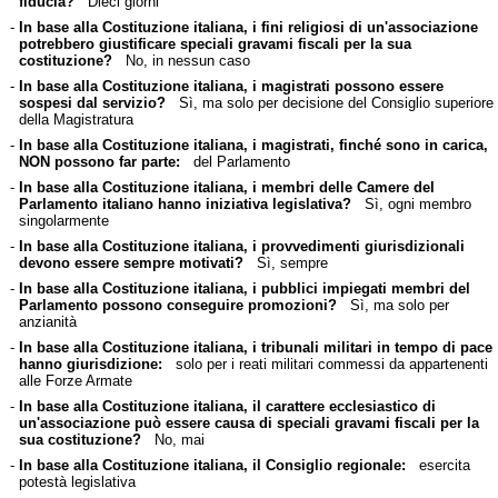
fiducia?
Dieci giorni
-
In base alla Costituzione italiana, i fini religiosi di un'associazione
potrebbero giustificare speciali gravami fiscali per la sua
costituzione?
No, in nessun caso
-
In base alla Costituzione italiana, i magistrati possono essere
sospesi dal servizio?
Sì, ma solo per decisione del Consiglio superiore
della Magistratura
-
In base alla Costituzione italiana, i magistrati, finché sono in carica,
NON possono far parte:
del Parlamento
-
In base alla Costituzione italiana, i membri delle Camere del
Parlamento italiano hanno iniziativa legislativa?
Sì, ogni membro
singolarmente
-
In base alla Costituzione italiana, i provvedimenti giurisdizionali
devono essere sempre motivati?
Sì, sempre
-
In base alla Costituzione italiana, i pubblici impiegati membri del
Parlamento possono conseguire promozioni?
Sì, ma solo per
anzianità
-
In base alla Costituzione italiana, i tribunali militari in tempo di pace
hanno giurisdizione:
solo per i reati militari commessi da appartenenti
alle Forze Armate
-
In base alla Costituzione italiana, il carattere ecclesiastico di
un'associazione può essere causa di speciali gravami fiscali per la
sua costituzione?
No, mai
-
In base alla Costituzione italiana, il Consiglio regionale:
esercita
potestà legislativa