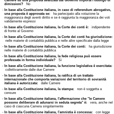
Camere su una proposta avanzata dal Governo importa l'obbligo di
dimissioni?
No
-
In base alla Costituzione italiana, in caso di referendum abrogativo,
una proposta è approvata se:
ha partecipato alla votazione la
maggioranza degli aventi diritto e se è raggiunta la maggioranza dei voti
validamente espressi
-
In base alla Costituzione italiana, la Corte dei conti è:
indipendente
di fronte al Governo
-
In base alla Costituzione italiana, la Corte dei conti ha giurisdizione:
nelle materie di contabilità pubblica e nelle altre specificate dalla legge
-
In base alla Costituzione italiana, la Corte dei conti:
ha giurisdizione
nelle materie di contabilità pubblica
-
In base alla Costituzione italiana, la fede religiosa può essere
professata in forma individuale?
Sì
-
In base alla Costituzione italiana, la funzione legislativa è esercitata:
collettivamente dalle due Camere
-
In base alla Costituzione italiana, la ratifica di un trattato
internazionale che comporta variazioni del territorio di sovranità
italiana è autorizzata:
dalle Camere
-
In base alla Costituzione italiana, la stampa:
non è soggetta a
censure
-
In base alla Costituzione italiana, l'affermazione che "le Camere
possono deliberare di adunarsi in seduta segreta" è:
vera, anche nel
caso di ciascuna Camera singolarmente
-
In base alla Costituzione italiana, l'amnistia è concessa:
con legge