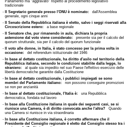
Parlamento ma "aggravato" rispetto al procedimento legislativo
tradizionale
-
Il Segretario generale presso l'ONU è nominato:
dall'Assemblea
generale, ogni cinque anni
-
Il Senato della Repubblica italiana è eletto, salvo i seggi riservati alla
Circoscrizione estero:
a base regionale
-
Il Senatore che, pur rimanendo in aula, dichiara la propria
astensione dal voto viene considerato:
presente sia per il calcolo del
quorum strutturale, sia per il calcolo del quorum funzionale
-
Il voto alle donne, in Italia, è stato concesso per la prima volta in
occasione:
del referendum istituzionale del 1946
-
In base al dettato costituzionale, ha diritto d'asilo nel territorio della
Repubblica italiana, secondo le condizioni stabilite dalla legge, lo
straniero:
al quale sia impedito nel suo Paese l'effettivo esercizio delle
libertà democratiche garantite dalla Costituzione
-
In base al dettato costituzionale, i pubblici impiegati se sono
membri del Parlamento italiano:
non possono conseguire promozioni
se non per anzianità
-
In base al dettato costituzionale, l'Italia è:
una Repubblica
democratica, fondata sul lavoro
-
In base alla Costituzione italiana in quale dei seguenti casi, se si
riunisce una Camera, è di diritto convocata anche l'altra?
Quando
una Camera si riunisce in via straordinaria
-
In base alla Costituzione italiana, è corretto affermare che il
Presidente del Consiglio regionale è eletto dal Consiglio stesso tra i