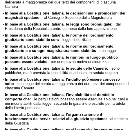
deliberata a maggioranza dei due terzi dei componenti di ciascuna
Camera
-
In base alla Costituzione italiana, le decisioni sulle promozioni dei
magistrati spettano:
al Consiglio Superiore della Magistratura
-
In base alla Costituzione italiana, le leggi sono promulgate:
dal
Presidente della Repubblica entro un mese dalla loro approvazione
-
In base alla Costituzione italiana, le norme dell'ordinamento
giudiziario sono stabilite con:
legge dello Stato
-
In base alla Costituzione italiana, le norme sull'ordinamento
giudiziario e e su ogni magistratura sono stabilite:
con legge
-
In base alla Costituzione italiana, le riunioni in luogo pubblico
possono essere vietate:
per comprovati motivi di sicurezza
-
In base alla Costituzione italiana, le sedute delle Camere:
sono
pubbliche, ma è prevista la possibilità di adunarsi in seduta segreta
-
In base alla Costituzione italiana, l'indulto può essere concesso
solo:
con legge deliberata a maggioranza dei due terzi dei componenti di
ciascuna Camera
-
In base alla Costituzione italiana, l'inviolabilità del domicilio
comporta che:
le perquisizioni possano essere eseguite solo nei casi e
nei modi stabiliti dalla legge, secondo le garanzie prescritte per la tutela
della libertà personale
-
In base alla Costituzione italiana, l'organizzazione e il
funzionamento dei servizi relativi alla giustizia spettano:
al ministro
della Giustizia
-
In base alla Costituzione italiana, ogni legge che importa nuove e