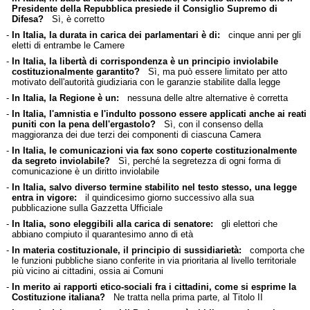
Presidente della Repubblica presiede il Consiglio Supremo di
Difesa?
Sì, è corretto
-
In Italia, la durata in carica dei parlamentari è di:
cinque anni per gli
eletti di entrambe le Camere
-
In Italia, la libertà di corrispondenza è un principio inviolabile
costituzionalmente garantito?
Sì, ma può essere limitato per atto
motivato dell'autorità giudiziaria con le garanzie stabilite dalla legge
-
In Italia, la Regione è un:
nessuna delle altre alternative è corretta
-
In Italia, l'amnistia e l'indulto possono essere applicati anche ai reati
puniti con la pena dell'ergastolo?
Sì, con il consenso della
maggioranza dei due terzi dei componenti di ciascuna Camera
-
In Italia, le comunicazioni via fax sono coperte costituzionalmente
da segreto inviolabile?
Sì, perché la segretezza di ogni forma di
comunicazione è un diritto inviolabile
-
In Italia, salvo diverso termine stabilito nel testo stesso, una legge
entra in vigore:
il quindicesimo giorno successivo alla sua
pubblicazione sulla Gazzetta Ufficiale
-
In Italia, sono eleggibili alla carica di senatore:
gli elettori che
abbiano compiuto il quarantesimo anno di età
-
In materia costituzionale, il principio di sussidiarietà:
comporta che
le funzioni pubbliche siano conferite in via prioritaria al livello territoriale
più vicino ai cittadini, ossia ai Comuni
-
In merito ai rapporti etico-sociali fra i cittadini, come si esprime la
Costituzione italiana?
Ne tratta nella prima parte, al Titolo II