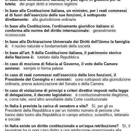
tutela:
dei propri diritti e interessi legittimi
-
In base alla Costituzione italiana, un ministro, per i reati commessi
al di fuori dell'esercizio delle sue funzioni, è sottoposto
direttamente:
alla giurisdizione ordinaria
-
In base alla Costituzione, l'ordinamento giuridico italiano si
conforma alle norme del diritto internazionale:
generalmente
riconosciute
-
In base alla Dichiarazione Universale dei Diritti dell'Uomo la famiglia
è:
il nucleo naturale e fondamentale della società
-
In base all'art. 9 della Costituzione italiana, il patrimonio storico
della Nazione è:
tutelato dalla Repubblica
-
In caso di mozione di fiducia al Governo, il voto delle Camere
avviene:
sempre in forma palese
-
In caso di reati commessi nell'esercizio delle loro funzioni, il
Presidente del Consiglio e i ministri:
sono sottoposti alla giurisdizione
ordinaria, previa autorizzazione del Senato o della Camera
-
In caso di violazione di principi e criteri direttivi imposti nella legge
di delegazione, il decreto legislativo:
è costituzionalmente illegittimo,
e, come tale, senz'altro annullabile dalla Corte costituzionale
-
In Italia è prevista la carica di senatore a vita?
Sì, per gli ex
Presidenti della Repubblica e per un ristretto numero di persone che
hanno dato lustro alla Repubblica in campo artistico, scientifico, letterario
e sociale
-
In Italia esiste un diritto costituzionale a un'equa retribuzione?
Sì, il
lavoratore ha in ogni caso diritto a una retribuzione proporzionata alla