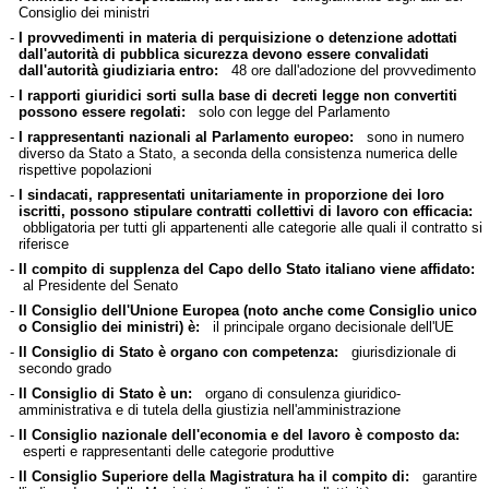
Consiglio dei ministri
-
I provvedimenti in materia di perquisizione o detenzione adottati
dall'autorità di pubblica sicurezza devono essere convalidati
dall'autorità giudiziaria entro:
48 ore dall'adozione del provvedimento
-
I rapporti giuridici sorti sulla base di decreti legge non convertiti
possono essere regolati:
solo con legge del Parlamento
-
I rappresentanti nazionali al Parlamento europeo:
sono in numero
diverso da Stato a Stato, a seconda della consistenza numerica delle
rispettive popolazioni
-
I sindacati, rappresentati unitariamente in proporzione dei loro
iscritti, possono stipulare contratti collettivi di lavoro con efficacia:
obbligatoria per tutti gli appartenenti alle categorie alle quali il contratto si
riferisce
-
Il compito di supplenza del Capo dello Stato italiano viene affidato:
al Presidente del Senato
-
Il Consiglio dell'Unione Europea (noto anche come Consiglio unico
o Consiglio dei ministri) è:
il principale organo decisionale dell'UE
-
Il Consiglio di Stato è organo con competenza:
giurisdizionale di
secondo grado
-
Il Consiglio di Stato è un:
organo di consulenza giuridico-
amministrativa e di tutela della giustizia nell'amministrazione
-
Il Consiglio nazionale dell'economia e del lavoro è composto da:
esperti e rappresentanti delle categorie produttive
-
Il Consiglio Superiore della Magistratura ha il compito di:
garantire