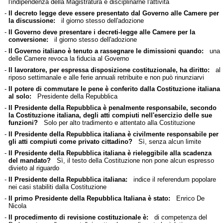
l'indipendenza della Magistratura e disciplinarne l'attività
-
Il decreto legge deve essere presentato dal Governo alle Camere per
la discussione:
il giorno stesso dell'adozione
-
Il Governo deve presentare i decreti-legge alle Camere per la
conversione:
il giorno stesso dell'adozione
-
Il Governo italiano è tenuto a rassegnare le dimissioni quando:
una
delle Camere revoca la fiducia al Governo
-
Il lavoratore, per espressa disposizione costituzionale, ha diritto:
al
riposo settimanale e alle ferie annuali retribuite e non può rinunziarvi
-
Il potere di commutare le pene è conferito dalla Costituzione italiana
al solo:
Presidente della Repubblica
-
Il Presidente della Repubblica è penalmente responsabile, secondo
la Costituzione italiana, degli atti compiuti nell'esercizio delle sue
funzioni?
Solo per alto tradimento e attentato alla Costituzione
-
Il Presidente della Repubblica italiana è civilmente responsabile per
gli atti compiuti come privato cittadino?
Sì, senza alcun limite
-
Il Presidente della Repubblica italiana è rieleggibile alla scadenza
del mandato?
Sì, il testo della Costituzione non pone alcun espresso
divieto al riguardo
-
Il Presidente della Repubblica italiana:
indice il referendum popolare
nei casi stabiliti dalla Costituzione
-
Il primo Presidente della Repubblica Italiana è stato:
Enrico De
Nicola
-
Il procedimento di revisione costituzionale è:
di competenza del