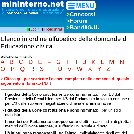
>
Concorsi
>
Forum
>
Bandi/G.U.
Login
|
Registrati
Elenco in ordine alfabetico delle domande di
Educazione civica
Seleziona l'iniziale:
A
B
C
D
E
F
G
H
I
J
K
L
M
N
O
P
Q
R
S
T
U
V
W
X
Y
Z
>
Clicca qui per scaricare l'elenco completo delle domande di questo
argomento in formato PDF!
-
I giudici della Corte costituzionale sono nominati:
per 1/3 dal
Presidente della Repubblica, per 1/3 dal Parlamento in seduta comune e
per 1/3 dalle supreme magistrature ordinaria e amministrativa
-
I giudici della Corte costituzionale sono nominati:
per un solo
mandato
-
I membri del Parlamento europeo sono eletti:
dai cittadini degli Stati
membri dell'Unione europea, a suffragio universale e diretto
-
I Ministri sono responsabili, tra l'altro:
collegialmente degli atti del