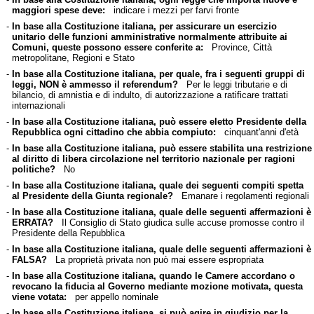
maggiori spese deve:
indicare i mezzi per farvi fronte
-
In base alla Costituzione italiana, per assicurare un esercizio
unitario delle funzioni amministrative normalmente attribuite ai
Comuni, queste possono essere conferite a:
Province, Città
metropolitane, Regioni e Stato
-
In base alla Costituzione italiana, per quale, fra i seguenti gruppi di
leggi, NON è ammesso il referendum?
Per le leggi tributarie e di
bilancio, di amnistia e di indulto, di autorizzazione a ratificare trattati
internazionali
-
In base alla Costituzione italiana, può essere eletto Presidente della
Repubblica ogni cittadino che abbia compiuto:
cinquant'anni d'età
-
In base alla Costituzione italiana, può essere stabilita una restrizione
al diritto di libera circolazione nel territorio nazionale per ragioni
politiche?
No
-
In base alla Costituzione italiana, quale dei seguenti compiti spetta
al Presidente della Giunta regionale?
Emanare i regolamenti regionali
-
In base alla Costituzione italiana, quale delle seguenti affermazioni è
ERRATA?
Il Consiglio di Stato giudica sulle accuse promosse contro il
Presidente della Repubblica
-
In base alla Costituzione italiana, quale delle seguenti affermazioni è
FALSA?
La proprietà privata non può mai essere espropriata
-
In base alla Costituzione italiana, quando le Camere accordano o
revocano la fiducia al Governo mediante mozione motivata, questa
viene votata:
per appello nominale
-
In base alla Costituzione italiana, si può agire in giudizio per la