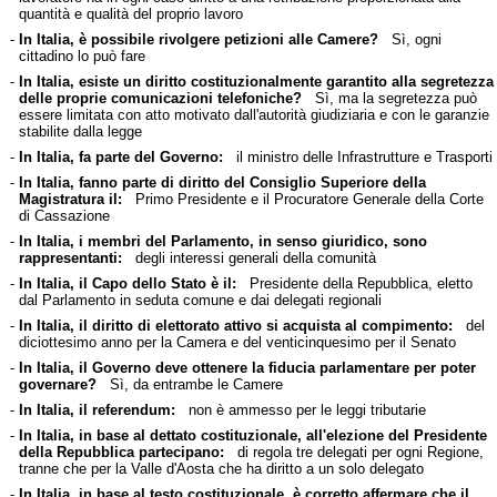
quantità e qualità del proprio lavoro
-
In Italia, è possibile rivolgere petizioni alle Camere?
Sì, ogni
cittadino lo può fare
-
In Italia, esiste un diritto costituzionalmente garantito alla segretezza
delle proprie comunicazioni telefoniche?
Sì, ma la segretezza può
essere limitata con atto motivato dall'autorità giudiziaria e con le garanzie
stabilite dalla legge
-
In Italia, fa parte del Governo:
il ministro delle Infrastrutture e Trasporti
-
In Italia, fanno parte di diritto del Consiglio Superiore della
Magistratura il:
Primo Presidente e il Procuratore Generale della Corte
di Cassazione
-
In Italia, i membri del Parlamento, in senso giuridico, sono
rappresentanti:
degli interessi generali della comunità
-
In Italia, il Capo dello Stato è il:
Presidente della Repubblica, eletto
dal Parlamento in seduta comune e dai delegati regionali
-
In Italia, il diritto di elettorato attivo si acquista al compimento:
del
diciottesimo anno per la Camera e del venticinquesimo per il Senato
-
In Italia, il Governo deve ottenere la fiducia parlamentare per poter
governare?
Sì, da entrambe le Camere
-
In Italia, il referendum:
non è ammesso per le leggi tributarie
-
In Italia, in base al dettato costituzionale, all'elezione del Presidente
della Repubblica partecipano:
di regola tre delegati per ogni Regione,
tranne che per la Valle d'Aosta che ha diritto a un solo delegato
-
In Italia, in base al testo costituzionale, è corretto affermare che il