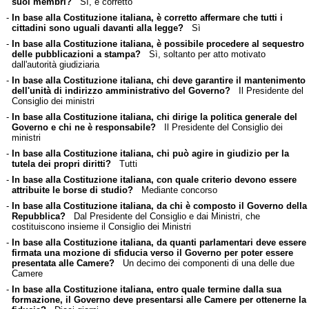
suoi membri?
Sì, è corretto
-
In base alla Costituzione italiana, è corretto affermare che tutti i
cittadini sono uguali davanti alla legge?
Sì
-
In base alla Costituzione italiana, è possibile procedere al sequestro
delle pubblicazioni a stampa?
Sì, soltanto per atto motivato
dall'autorità giudiziaria
-
In base alla Costituzione italiana, chi deve garantire il mantenimento
dell'unità di indirizzo amministrativo del Governo?
Il Presidente del
Consiglio dei ministri
-
In base alla Costituzione italiana, chi dirige la politica generale del
Governo e chi ne è responsabile?
Il Presidente del Consiglio dei
ministri
-
In base alla Costituzione italiana, chi può agire in giudizio per la
tutela dei propri diritti?
Tutti
-
In base alla Costituzione italiana, con quale criterio devono essere
attribuite le borse di studio?
Mediante concorso
-
In base alla Costituzione italiana, da chi è composto il Governo della
Repubblica?
Dal Presidente del Consiglio e dai Ministri, che
costituiscono insieme il Consiglio dei Ministri
-
In base alla Costituzione italiana, da quanti parlamentari deve essere
firmata una mozione di sfiducia verso il Governo per poter essere
presentata alle Camere?
Un decimo dei componenti di una delle due
Camere
-
In base alla Costituzione italiana, entro quale termine dalla sua
formazione, il Governo deve presentarsi alle Camere per ottenerne la