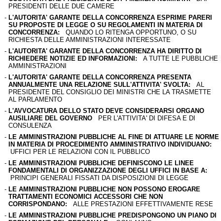
PRESIDENTI DELLE DUE CAMERE
-
L'AUTORITA' GARANTE DELLA CONCORRENZA ESPRIME PARERI
SU PROPOSTE DI LEGGE O SU REGOLAMENTI IN MATERIA DI
CONCORRENZA:
QUANDO LO RITENGA OPPORTUNO, O SU
RICHIESTA DELLE AMMINISTRAZIONI INTERESSATE
-
L'AUTORITA' GARANTE DELLA CONCORRENZA HA DIRITTO DI
RICHIEDERE NOTIZIE ED INFORMAZIONI:
A TUTTE LE PUBBLICHE
AMMINISTRAZIONI
-
L'AUTORITA' GARANTE DELLA CONCORRENZA PRESENTA
ANNUALMENTE UNA RELAZIONE SULL'ATTIVITA' SVOLTA:
AL
PRESIDENTE DEL CONSIGLIO DEI MINISTRI CHE LA TRASMETTE
AL PARLAMENTO
-
L'AVVOCATURA DELLO STATO DEVE CONSIDERARSI ORGANO
AUSILIARE DEL GOVERNO
PER L'ATTIVITA' DI DIFESA E DI
CONSULENZA
-
LE AMMINISTRAZIONI PUBBLICHE AL FINE DI ATTUARE LE NORME
IN MATERIA DI PROCEDIMENTO AMMINISTRATIVO INDIVIDUANO:
UFFICI PER LE RELAZIONI CON IL PUBBLICO
-
LE AMMINISTRAZIONI PUBBLICHE DEFINISCONO LE LINEE
FONDAMENTALI DI ORGANIZZAZIONE DEGLI UFFICI IN BASE A:
PRINCIPI GENERALI FISSATI DA DISPOSIZIONI DI LEGGE
-
LE AMMINISTRAZIONI PUBBLICHE NON POSSONO EROGARE
TRATTAMENTI ECONOMICI ACCESSORI CHE NON
CORRISPONDANO:
ALLE PRESTAZIONI EFFETTIVAMENTE RESE
-
LE AMMINISTRAZIONI PUBBLICHE PREDISPONGONO UN PIANO DI