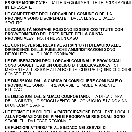
ESSERE MODIFICATE:
DALLE REGIONI SENTITE LE POPOLAZIONI
INTERESSATE
-
LE COMPETENZE DEGLI ORGANI DEL COMUNE O DELLA
PROVINCIA SONO DISCIPLINATE:
DALLA LEGGE E DALLO
STATUTO
-
LE COMUNITÀ MONTANE POSSONO ESSERE COSTITUITE CON
PROVVEDIMENTO DEL PRESIDENTE DELLA GIUNTA
PROVINCIALE?
NO, IN NESSUN CASO
-
LE CONTROVERSIE RELATIVE AI RAPPORTI DI LAVORO ALLE
DIPENDENZE DELLE PUBBLICHE AMMINISTRAZIONI SONO
DEVOLUTE:
AL GIUDICE ORDINARIO
-
LE DELIBERAZIONI DEGLI ORGANI COMUNALI E PROVINCIALI
SONO SOGGETTE AD UN OBBLIGO DI PUBBLICAZIONE?
SI',
MEDIANTE AFFISSIONE ALL'ALBO PRETORIO PER QUINDICI GIORNI
CONSECUTIVI
-
LE DIMISSIONI DALLA CARICA DI CONSIGLIERE COMUNALE O
PROVINCIALE SONO:
IRREVOCABILI E IMMEDIATAMENTE
EFFICACI
-
LE DIMISSIONI DEL SINDACO COMPORTANO:
LA DECADENZA
DELLA GIUNTA, LO SCIOGLIMENTO DEL CONSIGLIO E LA NOMINA
DI UN COMMISSARIO
-
LE FORME E I MODI DELLA PARTECIPAZIONE DEGLI ENTI LOCALI
ALLA FORMAZIONE DEI PIANI E PROGRAMMI REGIONALI SONO
STABILITI:
DA LEGGE REGIONALE
-
LE FUNZIONI ATTRIBUITE AL SINDACO NEI SERVIZI DI