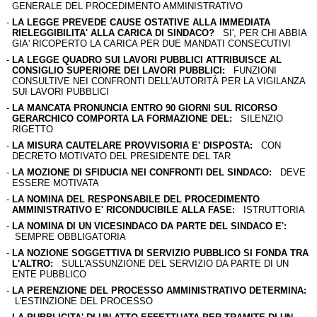
GENERALE DEL PROCEDIMENTO AMMINISTRATIVO
-
LA LEGGE PREVEDE CAUSE OSTATIVE ALLA IMMEDIATA
RIELEGGIBILITA' ALLA CARICA DI SINDACO?
SI', PER CHI ABBIA
GIA' RICOPERTO LA CARICA PER DUE MANDATI CONSECUTIVI
-
LA LEGGE QUADRO SUI LAVORI PUBBLICI ATTRIBUISCE AL
CONSIGLIO SUPERIORE DEI LAVORI PUBBLICI:
FUNZIONI
CONSULTIVE NEI CONFRONTI DELL'AUTORITÀ PER LA VIGILANZA
SUI LAVORI PUBBLICI
-
LA MANCATA PRONUNCIA ENTRO 90 GIORNI SUL RICORSO
GERARCHICO COMPORTA LA FORMAZIONE DEL:
SILENZIO
RIGETTO
-
LA MISURA CAUTELARE PROVVISORIA E' DISPOSTA:
CON
DECRETO MOTIVATO DEL PRESIDENTE DEL TAR
-
LA MOZIONE DI SFIDUCIA NEI CONFRONTI DEL SINDACO:
DEVE
ESSERE MOTIVATA
-
LA NOMINA DEL RESPONSABILE DEL PROCEDIMENTO
AMMINISTRATIVO E' RICONDUCIBILE ALLA FASE:
ISTRUTTORIA
-
LA NOMINA DI UN VICESINDACO DA PARTE DEL SINDACO E':
SEMPRE OBBLIGATORIA
-
LA NOZIONE SOGGETTIVA DI SERVIZIO PUBBLICO SI FONDA TRA
L'ALTRO:
SULL'ASSUNZIONE DEL SERVIZIO DA PARTE DI UN
ENTE PUBBLICO
-
LA PERENZIONE DEL PROCESSO AMMINISTRATIVO DETERMINA:
L'ESTINZIONE DEL PROCESSO