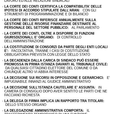
LAVORO ED ALLE RELAZIONI SINDACALI
-
LA CORTE DEI CONTI CERTIFICA LA COMPATIBILITA' DELLE
IPOTESI DI ACCORDO STIPULATE DALL'ARAN:
CON GLI
STRUMENTI DI PROGRAMMMAZIONE E DI BILANCIO
-
LA CORTE DEI CONTI RIFERISCE ANNUALMENTE SULLA
GESTIONE DELLE RISORSE FINANZIARIE DESTINATE AL
PERSONALE DEL SETTORE PUBBLICO:
AL PARLAMENTO
-
LA CORTE DEI CONTI, OLTRE A DISPORRE DI FUNZIONI
GIURISDIZIONALI, E' ORGANO:
DI CONTROLLO
DELL'AMMINISTRAZIONE
-
LA COSTITUZIONE DI CONSORZI DA PARTE DEGLI ENTI LOCALI
E':
FACOLTATIVA, TRANNE I CASI DI COSTITUZIONE
OBBLIGATORIA PREVISTA CON LEGGE DELLO STATO
-
LA DECADENZA DALLA CARICA DI SINDACO PUÒ ESSERE
PROMOSSA IN PRIMA ISTANZA DAVANTI AL TRIBUNALE CIVILE:
DA QUALSIASI CITTADINO ELETTORE DEL COMUNE O DA
CHIUNQUE ALTRO VI ABBIA INTERESSE
-
LA DECISIONE SUI RICORSI IN OPPOSIZIONE E GERARCHICI:
E'
IMPUGNABILE INNANZI AL GIUDICE AMMINISTRATIVO
-
LA DECISIONE SULL'ISTANZA CAUTELARE E' ASSUNTA:
IN
CAMERA DI CONSIGLIO DOPO AVER SENTITO LE PARTI CHE NE
FACCIANO RICHIESTA
-
LA DELEGA DI FIRMA IMPLICA UN RAPPORTO TRA TITOLARI:
DELLO STESSO ORGANO
-
LA DELEGAZIONE AMMINISTRATIVA COMPORTA:
IL