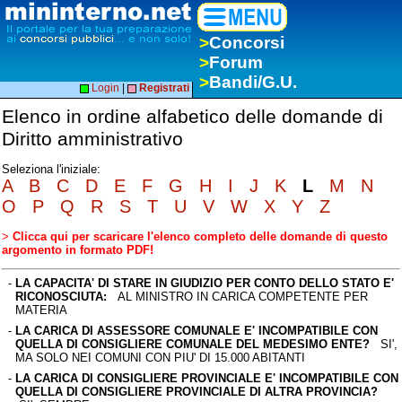
>
Concorsi
>
Forum
>
Bandi/G.U.
Login
|
Registrati
Elenco in ordine alfabetico delle domande di
Diritto amministrativo
Seleziona l'iniziale:
A
B
C
D
E
F
G
H
I
J
K
L
M
N
O
P
Q
R
S
T
U
V
W
X
Y
Z
>
Clicca qui per scaricare l'elenco completo delle domande di questo
argomento in formato PDF!
-
LA CAPACITA' DI STARE IN GIUDIZIO PER CONTO DELLO STATO E'
RICONOSCIUTA:
AL MINISTRO IN CARICA COMPETENTE PER
MATERIA
-
LA CARICA DI ASSESSORE COMUNALE E' INCOMPATIBILE CON
QUELLA DI CONSIGLIERE COMUNALE DEL MEDESIMO ENTE?
SI',
MA SOLO NEI COMUNI CON PIU' DI 15.000 ABITANTI
-
LA CARICA DI CONSIGLIERE PROVINCIALE E' INCOMPATIBILE CON
QUELLA DI CONSIGLIERE PROVINCIALE DI ALTRA PROVINCIA?