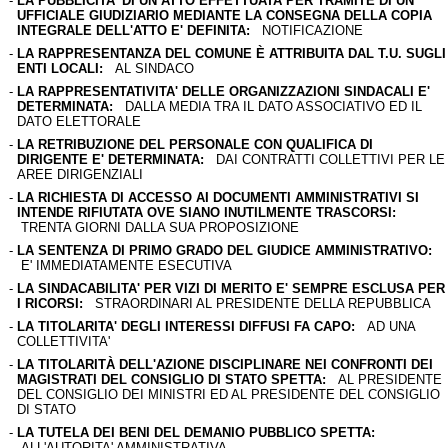
-
LA PUBBLICITA' DI UN ATTO EFFETTUATA PER TRAMITE DI UN
UFFICIALE GIUDIZIARIO MEDIANTE LA CONSEGNA DELLA COPIA
INTEGRALE DELL'ATTO E' DEFINITA:
NOTIFICAZIONE
-
LA RAPPRESENTANZA DEL COMUNE È ATTRIBUITA DAL T.U. SUGLI
ENTI LOCALI:
AL SINDACO
-
LA RAPPRESENTATIVITA' DELLE ORGANIZZAZIONI SINDACALI E'
DETERMINATA:
DALLA MEDIA TRA IL DATO ASSOCIATIVO ED IL
DATO ELETTORALE
-
LA RETRIBUZIONE DEL PERSONALE CON QUALIFICA DI
DIRIGENTE E' DETERMINATA:
DAI CONTRATTI COLLETTIVI PER LE
AREE DIRIGENZIALI
-
LA RICHIESTA DI ACCESSO AI DOCUMENTI AMMINISTRATIVI SI
INTENDE RIFIUTATA OVE SIANO INUTILMENTE TRASCORSI:
TRENTA GIORNI DALLA SUA PROPOSIZIONE
-
LA SENTENZA DI PRIMO GRADO DEL GIUDICE AMMINISTRATIVO:
E' IMMEDIATAMENTE ESECUTIVA
-
LA SINDACABILITA' PER VIZI DI MERITO E' SEMPRE ESCLUSA PER
I RICORSI:
STRAORDINARI AL PRESIDENTE DELLA REPUBBLICA
-
LA TITOLARITA' DEGLI INTERESSI DIFFUSI FA CAPO:
AD UNA
COLLETTIVITA'
-
LA TITOLARITÀ DELL'AZIONE DISCIPLINARE NEI CONFRONTI DEI
MAGISTRATI DEL CONSIGLIO DI STATO SPETTA:
AL PRESIDENTE
DEL CONSIGLIO DEI MINISTRI ED AL PRESIDENTE DEL CONSIGLIO
DI STATO
-
LA TUTELA DEI BENI DEL DEMANIO PUBBLICO SPETTA:
ALL'AUTORITA' AMMINISTRATIVA