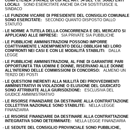
COMPETENZA STATALE DI CUI ALL'ART. 54 DEL T.U. SUGLI ENTI
LOCALI:
SONO ESERCITATE ANCHE DA CHI SOSTITUISCE IL
SINDACO
-
LE FUNZIONI VICARIE DI PRESIDENTE DEL CONSIGLIO COMUNALE
SONO ESERCITATE:
SECONDO QUANTO DISPOSTO DALLO
STATUTO
-
LE NORME A TUTELA DELLA CONCORRENZA E DEL MERCATO SI
APPLICANO ALLE IMPRESE:
SIA PRIVATE SIA PUBBLICHE
-
LE PUBBLICHE AMMINISTRAZIONI POSSONO IMPORRE
COATTIVAMENTE L'ADEMPIMENTO DEGLI OBBLIGHI NEI LORO
CONFRONTI NEI CASI E CON LE MODALITÀ STABILITI:
DALLA
LEGGE
-
LE PUBBLICHE AMMINISTRAZIONI, AL FINE DI GARANTIRE PARI
OPPORTUNITÀ TRA UOMINI E DONNE, RISERVANO ALLE DONNE
ALL'INTERNO DELLE COMMISSIONI DI CONCORSO:
ALMENO UN
TERZO DEI POSTI
-
LE QUESTIONI INERENTI ALLA NULLITÀ DEI PROVVEDIMENTI
AMMINISTRATIVI IN VIOLAZIONE O ELUSIONE DEL GIUDICATO
SONO ATTRIBUITE ALLA GIURISDIZIONE:
ESCLUSIVA DEL
GIUDICE AMMINISTRATIVO
-
LE RISORSE FINANZIARIE DA DESTINARE ALLA CONTRATTAZIONE
COLLETTIVA NAZIONALE SONO STABILITE:
NELLA LEGGE
FINANZIARIA
-
LE RISORSE FINANZIARIE DA DESTINARE ALLA CONTRATTAZIONE
INTEGRATIVA SONO DETERMINATE:
NELLA LEGGE FINANZIARIA
-
LE SEDUTE DEL CONSIGLIO PROVINCIALE SONO PUBBLICHE,