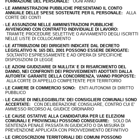
FORMAZIONE DEL PERSONALE:
OGNI ANNO
-
LE AMMINISTRAZIONI PUBBLICHE PRESENTANO IL CONTO
ANNUALE DELLE SPESE SOSTENUTE PER IL PERSONALE:
ALLA
CORTE DEI CONTI
-
LE ASSUNZIONI NELLE AMMINISTRAZIONI PUBBLICHE
AVVENGONO CON CONTRATTO INDIVIDUALE DI LAVORO:
TRAMITE PROCEDURE SELETTIVE O AVVIAMENTO DEGLI ISCRITTI
NELLE LISTE DI COLLOCAMENTO
-
LE ATTRIBUZIONI DEI DIRIGENTI INDICATE DAL DECRETO
LEGISLATIVO N. 165 DEL 2001 POSSONO ESSERE DEROGATE:
SOLTANTO ESPRESSAMENTE E AD OPERA DI SPECIFICHE
DISPOSIZIONI DI LEGGE
-
LE AZIONI GIUDIZIARIE DI NULLITA' E DI RISARCIMENTO DEL
DANNO, NEI CONFRONTI DEI PROVVEDIMENTI ADOTTATI DALLA
AUTORITA' GARANTE DELLA CONCORRENZA, VANNO PROPOSTE:
ALLA CORTE DI APPELLO COMPETENTE PER TERRITORIO
-
LE CAMERE DI COMMERCIO SONO:
ENTI AUTONOMI DI DIRITTO
PUBBLICO
-
LE CAUSE DI INELEGGIBILITA' DEI CONSIGLIERI COMUNALI SONO
ACCERTATE:
CON DELIBERAZIONE CONSILIARE, CONTRO CUI E'
AMMESSO RICORSO AL GIUDICE ORDINARIO
-
LE CAUSE OSTATIVE ALLA CANDIDATURA PER LE ELEZIONI
COMUNALI E PROVINCIALI POSSONO CONSEGUIRE:
SOLO DA
SENTENZA PENALE PASSATA IN GIUDICATO O DA MISURA DI
PREVENZIONE APPLICATA CON PROVVEDIMENTO DEFINITIVO
-
LE CIRCOSCRIZIONI TERRITORIALI DEI COMUNI POSSONO