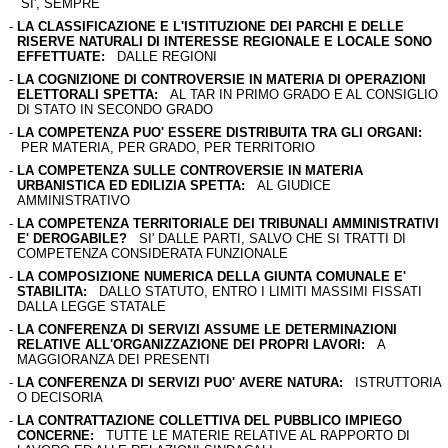
SI', SEMPRE
-
LA CLASSIFICAZIONE E L'ISTITUZIONE DEI PARCHI E DELLE
RISERVE NATURALI DI INTERESSE REGIONALE E LOCALE SONO
EFFETTUATE:
DALLE REGIONI
-
LA COGNIZIONE DI CONTROVERSIE IN MATERIA DI OPERAZIONI
ELETTORALI SPETTA:
AL TAR IN PRIMO GRADO E AL CONSIGLIO
DI STATO IN SECONDO GRADO
-
LA COMPETENZA PUO' ESSERE DISTRIBUITA TRA GLI ORGANI:
PER MATERIA, PER GRADO, PER TERRITORIO
-
LA COMPETENZA SULLE CONTROVERSIE IN MATERIA
URBANISTICA ED EDILIZIA SPETTA:
AL GIUDICE
AMMINISTRATIVO
-
LA COMPETENZA TERRITORIALE DEI TRIBUNALI AMMINISTRATIVI
E' DEROGABILE?
SI' DALLE PARTI, SALVO CHE SI TRATTI DI
COMPETENZA CONSIDERATA FUNZIONALE
-
LA COMPOSIZIONE NUMERICA DELLA GIUNTA COMUNALE E'
STABILITA:
DALLO STATUTO, ENTRO I LIMITI MASSIMI FISSATI
DALLA LEGGE STATALE
-
LA CONFERENZA DI SERVIZI ASSUME LE DETERMINAZIONI
RELATIVE ALL'ORGANIZZAZIONE DEI PROPRI LAVORI:
A
MAGGIORANZA DEI PRESENTI
-
LA CONFERENZA DI SERVIZI PUO' AVERE NATURA:
ISTRUTTORIA
O DECISORIA
-
LA CONTRATTAZIONE COLLETTIVA DEL PUBBLICO IMPIEGO
CONCERNE:
TUTTE LE MATERIE RELATIVE AL RAPPORTO DI