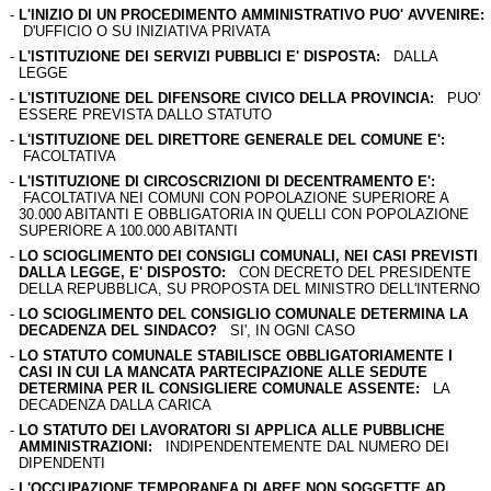
-
L'INIZIO DI UN PROCEDIMENTO AMMINISTRATIVO PUO' AVVENIRE:
D'UFFICIO O SU INIZIATIVA PRIVATA
-
L'ISTITUZIONE DEI SERVIZI PUBBLICI E' DISPOSTA:
DALLA
LEGGE
-
L'ISTITUZIONE DEL DIFENSORE CIVICO DELLA PROVINCIA:
PUO'
ESSERE PREVISTA DALLO STATUTO
-
L'ISTITUZIONE DEL DIRETTORE GENERALE DEL COMUNE E':
FACOLTATIVA
-
L'ISTITUZIONE DI CIRCOSCRIZIONI DI DECENTRAMENTO E':
FACOLTATIVA NEI COMUNI CON POPOLAZIONE SUPERIORE A
30.000 ABITANTI E OBBLIGATORIA IN QUELLI CON POPOLAZIONE
SUPERIORE A 100.000 ABITANTI
-
LO SCIOGLIMENTO DEI CONSIGLI COMUNALI, NEI CASI PREVISTI
DALLA LEGGE, E' DISPOSTO:
CON DECRETO DEL PRESIDENTE
DELLA REPUBBLICA, SU PROPOSTA DEL MINISTRO DELL'INTERNO
-
LO SCIOGLIMENTO DEL CONSIGLIO COMUNALE DETERMINA LA
DECADENZA DEL SINDACO?
SI', IN OGNI CASO
-
LO STATUTO COMUNALE STABILISCE OBBLIGATORIAMENTE I
CASI IN CUI LA MANCATA PARTECIPAZIONE ALLE SEDUTE
DETERMINA PER IL CONSIGLIERE COMUNALE ASSENTE:
LA
DECADENZA DALLA CARICA
-
LO STATUTO DEI LAVORATORI SI APPLICA ALLE PUBBLICHE
AMMINISTRAZIONI:
INDIPENDENTEMENTE DAL NUMERO DEI
DIPENDENTI
-
L'OCCUPAZIONE TEMPORANEA DI AREE NON SOGGETTE AD