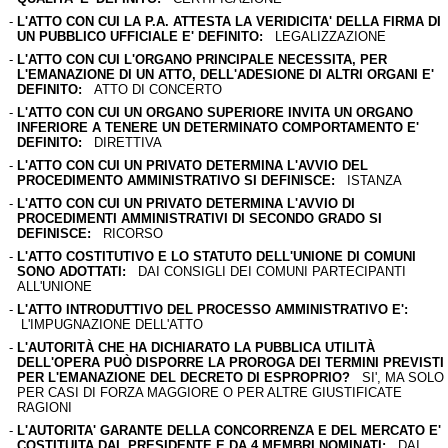
-
L'ATTO CON CUI LA P.A. ATTESTA LA VERIDICITA' DELLA FIRMA DI
UN PUBBLICO UFFICIALE E' DEFINITO:
LEGALIZZAZIONE
-
L'ATTO CON CUI L'ORGANO PRINCIPALE NECESSITA, PER
L'EMANAZIONE DI UN ATTO, DELL'ADESIONE DI ALTRI ORGANI E'
DEFINITO:
ATTO DI CONCERTO
-
L'ATTO CON CUI UN ORGANO SUPERIORE INVITA UN ORGANO
INFERIORE A TENERE UN DETERMINATO COMPORTAMENTO E'
DEFINITO:
DIRETTIVA
-
L'ATTO CON CUI UN PRIVATO DETERMINA L'AVVIO DEL
PROCEDIMENTO AMMINISTRATIVO SI DEFINISCE:
ISTANZA
-
L'ATTO CON CUI UN PRIVATO DETERMINA L'AVVIO DI
PROCEDIMENTI AMMINISTRATIVI DI SECONDO GRADO SI
DEFINISCE:
RICORSO
-
L'ATTO COSTITUTIVO E LO STATUTO DELL'UNIONE DI COMUNI
SONO ADOTTATI:
DAI CONSIGLI DEI COMUNI PARTECIPANTI
ALL'UNIONE
-
L'ATTO INTRODUTTIVO DEL PROCESSO AMMINISTRATIVO E':
L'IMPUGNAZIONE DELL'ATTO
-
L'AUTORITÀ CHE HA DICHIARATO LA PUBBLICA UTILITÀ
DELL'OPERA PUÒ DISPORRE LA PROROGA DEI TERMINI PREVISTI
PER L'EMANAZIONE DEL DECRETO DI ESPROPRIO?
SI', MA SOLO
PER CASI DI FORZA MAGGIORE O PER ALTRE GIUSTIFICATE
RAGIONI
-
L'AUTORITA' GARANTE DELLA CONCORRENZA E DEL MERCATO E'
COSTITUITA DAL PRESIDENTE E DA 4 MEMBRI NOMINATI:
DAI