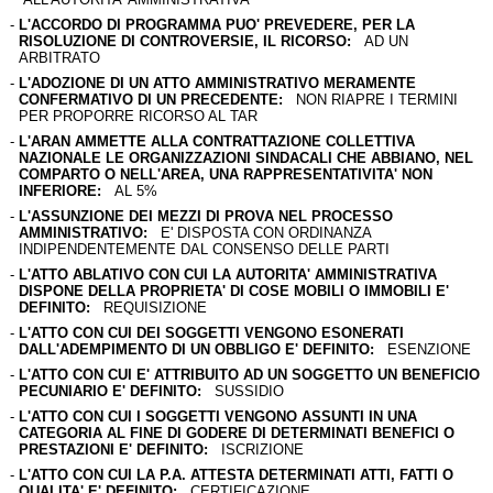
-
L'ACCORDO DI PROGRAMMA PUO' PREVEDERE, PER LA
RISOLUZIONE DI CONTROVERSIE, IL RICORSO:
AD UN
ARBITRATO
-
L'ADOZIONE DI UN ATTO AMMINISTRATIVO MERAMENTE
CONFERMATIVO DI UN PRECEDENTE:
NON RIAPRE I TERMINI
PER PROPORRE RICORSO AL TAR
-
L'ARAN AMMETTE ALLA CONTRATTAZIONE COLLETTIVA
NAZIONALE LE ORGANIZZAZIONI SINDACALI CHE ABBIANO, NEL
COMPARTO O NELL'AREA, UNA RAPPRESENTATIVITA' NON
INFERIORE:
AL 5%
-
L'ASSUNZIONE DEI MEZZI DI PROVA NEL PROCESSO
AMMINISTRATIVO:
E' DISPOSTA CON ORDINANZA
INDIPENDENTEMENTE DAL CONSENSO DELLE PARTI
-
L'ATTO ABLATIVO CON CUI LA AUTORITA' AMMINISTRATIVA
DISPONE DELLA PROPRIETA' DI COSE MOBILI O IMMOBILI E'
DEFINITO:
REQUISIZIONE
-
L'ATTO CON CUI DEI SOGGETTI VENGONO ESONERATI
DALL'ADEMPIMENTO DI UN OBBLIGO E' DEFINITO:
ESENZIONE
-
L'ATTO CON CUI E' ATTRIBUITO AD UN SOGGETTO UN BENEFICIO
PECUNIARIO E' DEFINITO:
SUSSIDIO
-
L'ATTO CON CUI I SOGGETTI VENGONO ASSUNTI IN UNA
CATEGORIA AL FINE DI GODERE DI DETERMINATI BENEFICI O
PRESTAZIONI E' DEFINITO:
ISCRIZIONE
-
L'ATTO CON CUI LA P.A. ATTESTA DETERMINATI ATTI, FATTI O
QUALITA' E' DEFINITO:
CERTIFICAZIONE