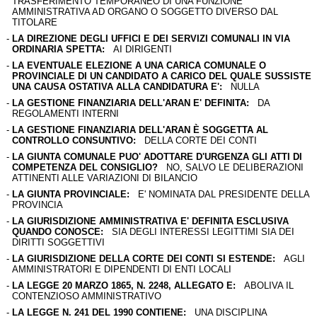
TRASFERIMENTO TEMPORANEO DI UNA FUNZIONE
AMMINISTRATIVA AD ORGANO O SOGGETTO DIVERSO DAL
TITOLARE
-
LA DIREZIONE DEGLI UFFICI E DEI SERVIZI COMUNALI IN VIA
ORDINARIA SPETTA:
AI DIRIGENTI
-
LA EVENTUALE ELEZIONE A UNA CARICA COMUNALE O
PROVINCIALE DI UN CANDIDATO A CARICO DEL QUALE SUSSISTE
UNA CAUSA OSTATIVA ALLA CANDIDATURA E':
NULLA
-
LA GESTIONE FINANZIARIA DELL'ARAN E' DEFINITA:
DA
REGOLAMENTI INTERNI
-
LA GESTIONE FINANZIARIA DELL'ARAN È SOGGETTA AL
CONTROLLO CONSUNTIVO:
DELLA CORTE DEI CONTI
-
LA GIUNTA COMUNALE PUO' ADOTTARE D'URGENZA GLI ATTI DI
COMPETENZA DEL CONSIGLIO?
NO, SALVO LE DELIBERAZIONI
ATTINENTI ALLE VARIAZIONI DI BILANCIO
-
LA GIUNTA PROVINCIALE:
E' NOMINATA DAL PRESIDENTE DELLA
PROVINCIA
-
LA GIURISDIZIONE AMMINISTRATIVA E' DEFINITA ESCLUSIVA
QUANDO CONOSCE:
SIA DEGLI INTERESSI LEGITTIMI SIA DEI
DIRITTI SOGGETTIVI
-
LA GIURISDIZIONE DELLA CORTE DEI CONTI SI ESTENDE:
AGLI
AMMINISTRATORI E DIPENDENTI DI ENTI LOCALI
-
LA LEGGE 20 MARZO 1865, N. 2248, ALLEGATO E:
ABOLIVA IL
CONTENZIOSO AMMINISTRATIVO
-
LA LEGGE N. 241 DEL 1990 CONTIENE:
UNA DISCIPLINA