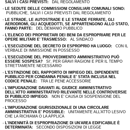
SALVI I CASI PREVISTI:
DAL REGOLAMENTO
-
LE SEDUTE DELLE COMMISSIONI CONSILIARI COMUNALI SONO:
PUBBLICHE, SALVI I CASI PREVISTI DAL REGOLAMENTO
-
LE STRADE, LE AUTOSTRADE E LE STRADE FERRATE, GLI
AERODROMI, GLI ACQUEDOTTI, SE APPARTENGONO ALLO STATO,
FANNO PARTE:
DEL DEMANIO PUBBLICO
-
L'ELENCO DEI PROPRIETARI DEI BENI DA ESPROPRIARE PER LE
OPERE MILITARI E' TRASMESSO:
AL SINDACO
-
L'ESECUZIONE DEL DECRETO DI ESPROPRIO HA LUOGO:
CON IL
VERBALE DI IMMISSIONE IN POSSESSO
-
L'ESECUZIONE DEL PROVVEDIMENTO AMMINISTRATIVO PUÒ
ESSERE SOSPESA?
SI', PER GRAVI RAGIONI E PER IL TEMPO
STRETTAMENTE NECESSARIO
-
L'ESTINZIONE DEL RAPPORTO DI IMPIEGO DEL DIPENDENTE
PUBBLICO PER CONDANNA PENALE E' STATA INCLUSA NEL
CODICE PENALE:
TRA LE PENE ACCESSORIE
-
L'IMPUGNAZIONE DAVANTI AL GIUDICE AMMINISTRATIVO
DELL'ATTO AMMINISTRATIVO RILEVANTE NELLE CONTROVERSIE
DI PUBBLICO IMPIEGO:
NON E' CAUSA DI SOSPENSIONE DEL
PROCESSO
-
L'IMPUGNAZIONE GIURISDIZIONALE DI UNA CIRCOLARE
AMMINISTRATIVA E' POSSIBILE:
UNITAMENTE ALL'ATTO LESIVO
CHE LA RICHIAMA O LA APPLICA
-
L'INDENNITÀ DI ESPROPRIAZIONE DI UN'AREA EDIFICABILE È
DETERMINATA:
SECONDO DISPOSIZIONI DI LEGGE