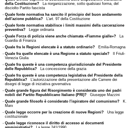
della Costituzione?
La riorganizzazione, sotto qualsiasi forma, del
disciolto Partito fascista
-
Quale fonte normativa ha sancito il principio del buon andamento
dell'azione pubblica?
L'art. 97 della Costituzione
-
Quale fonte normativa stabilisce i limiti massimi della carcerazione
preventiva?
Legge ordinaria
-
Quale Forza di polizia viene anche chiamata «Fiamme gialle»?
La
Guardia di Finanza
-
Quale fra le Regioni elencate è a statuto ordinario?
Emilia-Romagna
-
Quale fra quelle elencate è una Regione a statuto speciale?
Il Friuli-
Venezia Giulia
-
Quale fra queste è una competenza giurisdizionale del Presidente
delle Repubblica?
La concessione della grazia
-
Quale fra queste è una competenza legislativa del Presidente della
Repubblica?
L'autorizzazione della presentazione alle Camere dei
disegni di legge di iniziativa governativa
-
Quale grande figura del Risorgimento è considerata uno dei padri
nobili del Partito Repubblicano Italiano (PRI)?
Giuseppe Mazzini
-
Quale grande filosofo è considerato l'ispiratore del comunismo?
K.
Marx
-
Quale legge occorre per la creazione di nuove Regioni?
Una legge
costituzionale
-
Quale legge riconosce il diritto di accesso ai documenti
amministrativi?
La legge 241/1990