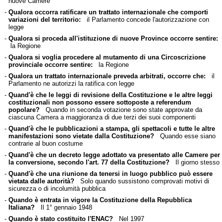
nuove Camere
-
Qualora occorra ratificare un trattato internazionale che comporti
variazioni del territorio:
il Parlamento concede l'autorizzazione con
legge
-
Qualora si proceda all'istituzione di nuove Province occorre sentire:
la Regione
-
Qualora si voglia procedere al mutamento di una Circoscrizione
provinciale occorre sentire:
la Regione
-
Qualora un trattato internazionale preveda arbitrati, occorre che:
il
Parlamento ne autorizzi la ratifica con legge
-
Quand'è che le leggi di revisione della Costituzione e le altre leggi
costituzionali non possono essere sottoposte a referendum
popolare?
Quando in seconda votazione sono state approvate da
ciascuna Camera a maggioranza di due terzi dei suoi componenti
-
Quand'è che le pubblicazioni a stampa, gli spettacoli e tutte le altre
manifestazioni sono vietate dalla Costituzione?
Quando esse siano
contrarie al buon costume
-
Quand'è che un decreto legge adottato va presentato alle Camere per
la conversione, secondo l'art. 77 della Costituzione?
Il giorno stesso
-
Quand'è che una riunione da tenersi in luogo pubblico può essere
vietata dalle autorità?
Solo quando sussistono comprovati motivi di
sicurezza o di incolumità pubblica
-
Quando è entrata in vigore la Costituzione della Repubblica
Italiana?
Il 1° gennaio 1948
-
Quando è stato costituito l'ENAC?
Nel 1997