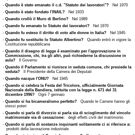
-
Quando è stato emanato il c.d. "Statuto dei lavoratori"?
Nel 1970
-
Quando è stato fondato l'INAIL?
Nel 1933
-
Quando crollò il Muro di Berlino?
Nel 1989
-
Quando fu emanato lo Statuto dei lavoratori?
Nel 1970
-
Quando fu esteso il diritto di voto alle donne in Italia?
Nel 1945
-
Quando fu sostituito lo Statuto Albertino?
Quando entrò in vigore la
Costituzione repubblicana
-
Quando il disegno di legge è esaminato per l'approvazione in
Commissione, chi, tra gli altri, può richiederne la discussione in
aula?
Il Governo
-
Quando il Parlamento si riunisce in seduta comune, chi presiede la
seduta?
Il Presidente della Camera dei Deputati
-
Quando nacque l'ONU?
Nel 1945
-
Quando si celebra la Festa del Tricolore, ufficialmente Giornata
Nazionale della Bandiera, istituita con la legge n. 671 del 31
dicembre 1996?
Ogni 7 gennaio
-
Quando si ha bicameralismo perfetto?
Quando le Camere hanno gli
stessi poteri
-
Quando si parla di divorzio si parla sia di scioglimento del vincolo
matrimoniale sia di cessazione:
degli effetti civili del matrimonio
-
Quando si parla di sostanze inquinanti solitamente ci si riferisce a:
prodotti della lavorazione industriale