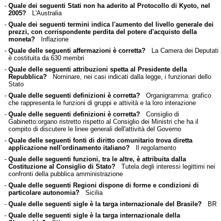
-
Quale dei seguenti Stati non ha aderito al Protocollo di Kyoto, nel
2005?
L'Australia
-
Quale dei seguenti termini indica l'aumento del livello generale dei
prezzi, con corrispondente perdita del potere d'acquisto della
moneta?
Inflazione
-
Quale delle seguenti affermazioni è corretta?
La Camera dei Deputati
è costituita da 630 membri
-
Quale delle seguenti attribuzioni spetta al Presidente della
Repubblica?
Nominare, nei casi indicati dalla legge, i funzionari dello
Stato
-
Quale delle seguenti definizioni è corretta?
Organigramma: grafico
che rappresenta le funzioni di gruppi e attività e la loro interazione
-
Quale delle seguenti definizioni è corretta?
Consiglio di
Gabinetto:organo ristretto rispetto al Consiglio dei Ministri che ha il
compito di discutere le linee generali dell'attività del Governo
-
Quale delle seguenti fonti di diritto comunitario trova diretta
applicazione nell'ordinamento italiano?
Il regolamento
-
Quale delle seguenti funzioni, tra le altre, è attribuita dalla
Costituzione al Consiglio di Stato?
Tutela degli interessi legittimi nei
confronti della pubblica amministrazione
-
Quale delle seguenti Regioni dispone di forme e condizioni di
particolare autonomia?
Sicilia
-
Quale delle seguenti sigle è la targa internazionale del Brasile?
BR
-
Quale delle seguenti sigle è la targa internazionale della