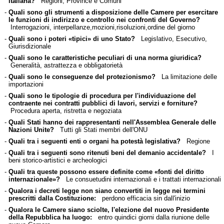
italiana?
Regioni, Province e Comuni
-
Quali sono gli strumenti a disposizione delle Camere per esercitare
le funzioni di indirizzo e controllo nei confronti del Governo?
Interrogazioni, interpellanze,mozioni,risoluzioni,ordine del giorno
-
Quali sono i poteri «tipici» di uno Stato?
Legislativo, Esecutivo,
Giurisdizionale
-
Quali sono le caratteristiche peculiari di una norma giuridica?
Generalità, astrattezza e obbligatorietà
-
Quali sono le conseguenze del protezionismo?
La limitazione delle
importazioni
-
Quali sono le tipologie di procedura per l'individuazione del
contraente nei contratti pubblici di lavori, servizi e forniture?
Procedura aperta, ristretta e negoziata
-
Quali Stati hanno dei rappresentanti nell'Assemblea Generale delle
Nazioni Unite?
Tutti gli Stati membri dell'ONU
-
Quali tra i seguenti enti o organi ha potestà legislativa?
Regione
-
Quali tra i seguenti sono ritenuti beni del demanio accidentale?
I
beni storico-artistici e archeologici
-
Quali tra queste possono essere definite come «fonti del diritto
internazionale»?
Le consuetudini internazionali e i trattati internazionali
-
Qualora i decreti legge non siano convertiti in legge nei termini
prescritti dalla Costituzione:
perdono efficacia sin dall'inizio
-
Qualora le Camere siano sciolte, l'elezione del nuovo Presidente
della Repubblica ha luogo:
entro quindici giorni dalla riunione delle