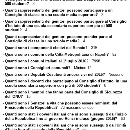
500 studenti?
3
-
Quanti rappresentanti dei genitori possono partecipare a un
Consiglio di classe in una scuola media superiore?
2
-
Quanti rappresentanti dei genitori possono partecipare al Consiglio
d'Istituto di una scuola secondaria superiore con più di 500
studenti?
4
-
Quanti rappresentanti dei genitori possono prender parte al
Consiglio di classe in una scuola media?
4
-
Quanti sono i componenti elettivi del Senato?
315
-
Quanti sono i comuni della Città Metropolitana di Napoli?
92
-
Quanti sono i comuni italiani al 1°luglio 2016?
7998
-
Quanti sono i Consiglieri comunali?
Minimo 12
-
Quanti sono i Deputati Costituenti ancora vivi nel 2016?
Nessuno
-
Quanti sono i docenti che partecipano al Consiglio d'Istituto, in una
scuola secondaria superiore con più di 500 studenti?
8
-
Quanti sono i membri che fanno parte del Consiglio di Sicurezza
dell'ONU?
15
-
Quanti sono i Senatori a vita che possono essere nominati dal
Presidente della Repubblica?
Al massimo cinque
-
Quanti sono stati i governi italiani che si sono susseguiti dall'inizio
della Repubblica fino al governo Renzi incluso (giugno 2016)?
63
-
Quanti sono stati i governi italiani che si sono susseguiti dall'Unità
d'Italia fino all'avvento della Repubblica?
65