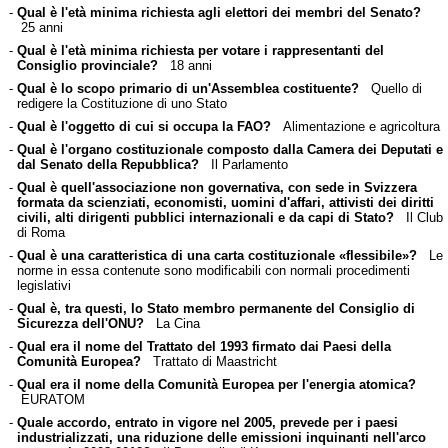
-
Qual è l'età minima richiesta agli elettori dei membri del Senato?
25 anni
-
Qual è l'età minima richiesta per votare i rappresentanti del
Consiglio provinciale?
18 anni
-
Qual è lo scopo primario di un'Assemblea costituente?
Quello di
redigere la Costituzione di uno Stato
-
Qual è l'oggetto di cui si occupa la FAO?
Alimentazione e agricoltura
-
Qual è l'organo costituzionale composto dalla Camera dei Deputati e
dal Senato della Repubblica?
Il Parlamento
-
Qual è quell'associazione non governativa, con sede in Svizzera
formata da scienziati, economisti, uomini d'affari, attivisti dei diritti
civili, alti dirigenti pubblici internazionali e da capi di Stato?
Il Club
di Roma
-
Qual è una caratteristica di una carta costituzionale «flessibile»?
Le
norme in essa contenute sono modificabili con normali procedimenti
legislativi
-
Qual è, tra questi, lo Stato membro permanente del Consiglio di
Sicurezza dell'ONU?
La Cina
-
Qual era il nome del Trattato del 1993 firmato dai Paesi della
Comunità Europea?
Trattato di Maastricht
-
Qual era il nome della Comunità Europea per l'energia atomica?
EURATOM
-
Quale accordo, entrato in vigore nel 2005, prevede per i paesi
industrializzati, una riduzione delle emissioni inquinanti nell'arco