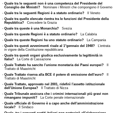
-
Quale tra le seguenti non è una competenza del Presidente del
Consiglio dei Ministri?
Nominare i Ministri che compongono il Governo
-
Quale tra le seguenti Regioni è a statuto ordinario?
Il Veneto
-
Quale tra quelle elencate rientra tra le funzioni del Presidente della
Repubblica?
Concedere la Grazia
-
Quale tra queste è una Monarchia?
Svezia
-
Quale tra queste Regioni è a statuto ordinario?
La Calabria
-
Quale tra queste Regioni ha uno statuto ordinario?
La Campania
-
Quale tra questi avvenimenti risale al 1°gennaio del 1948?
L'entrata
in vigore della Costituzione repubblicana
-
Quale tra questi organi giudica esclusivamente la legittimità in
Italia?
La Corte di Cassazione
-
Quale Trattato ha sancito l'unione monetaria dei Paesi europei?
Il
Trattato di Maastricht
-
Quale Trattato riserva alla BCE il potere di emissione dell'euro?
Il
Trattato di Maastricht
-
Quale Trattato, approvato nel 2001, ridefinì l'assetto istituzionale
dell'Unione Europea?
Il Trattato di Nizza
-
Quale Tribunale assicura che i crimini internazionali più gravi non
rimangano impuniti?
La Corte penale internazionale
-
Quale ufficiale di Governo è a capo anche dell'amministrazione
locale?
Il Sindaco
-
Quale, tra i seguenti partiti italiani non partecipò all'elaborazione