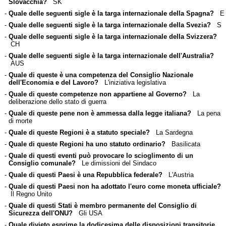
Slovacchia?
SK
-
Quale delle seguenti sigle è la targa internazionale della Spagna?
E
-
Quale delle seguenti sigle è la targa internazionale della Svezia?
S
-
Quale delle seguenti sigle è la targa internazionale della Svizzera?
CH
-
Quale delle seguenti sigle è la targa internazionale dell'Australia?
AUS
-
Quale di queste è una competenza del Consiglio Nazionale
dell'Economia e del Lavoro?
L'iniziativa legislativa
-
Quale di queste competenze non appartiene al Governo?
La
deliberazione dello stato di guerra
-
Quale di queste pene non è ammessa dalla legge italiana?
La pena
di morte
-
Quale di queste Regioni è a statuto speciale?
La Sardegna
-
Quale di queste Regioni ha uno statuto ordinario?
Basilicata
-
Quale di questi eventi può provocare lo scioglimento di un
Consiglio comunale?
Le dimissioni del Sindaco
-
Quale di questi Paesi è una Repubblica federale?
L'Austria
-
Quale di questi Paesi non ha adottato l'euro come moneta ufficiale?
Il Regno Unito
-
Quale di questi Stati è membro permanente del Consiglio di
Sicurezza dell'ONU?
Gli USA
-
Quale divieto esprime la dodicesima delle disposizioni transitorie