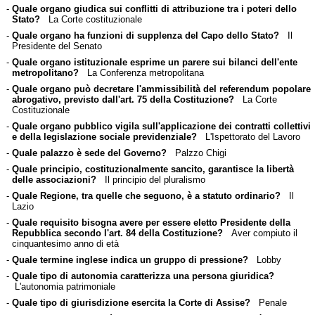
-
Quale organo giudica sui conflitti di attribuzione tra i poteri dello
Stato?
La Corte costituzionale
-
Quale organo ha funzioni di supplenza del Capo dello Stato?
Il
Presidente del Senato
-
Quale organo istituzionale esprime un parere sui bilanci dell'ente
metropolitano?
La Conferenza metropolitana
-
Quale organo può decretare l'ammissibilità del referendum popolare
abrogativo, previsto dall'art. 75 della Costituzione?
La Corte
Costituzionale
-
Quale organo pubblico vigila sull'applicazione dei contratti collettivi
e della legislazione sociale previdenziale?
L'Ispettorato del Lavoro
-
Quale palazzo è sede del Governo?
Palzzo Chigi
-
Quale principio, costituzionalmente sancito, garantisce la libertà
delle associazioni?
Il principio del pluralismo
-
Quale Regione, tra quelle che seguono, è a statuto ordinario?
Il
Lazio
-
Quale requisito bisogna avere per essere eletto Presidente della
Repubblica secondo l'art. 84 della Costituzione?
Aver compiuto il
cinquantesimo anno di età
-
Quale termine inglese indica un gruppo di pressione?
Lobby
-
Quale tipo di autonomia caratterizza una persona giuridica?
L'autonomia patrimoniale
-
Quale tipo di giurisdizione esercita la Corte di Assise?
Penale