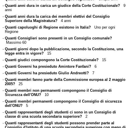
-
Quanti anni dura in carica un giudice della Corte Costituzionale?
9
anni
-
Quanti anni dura la carica dei membri elettivi del Consiglio
Superiore della Magistratura?
4 anni
-
Quanti capoluoghi di Regione esistono in Italia?
Uno per ogni
Regione
-
Quanti Consiglieri sono presenti in un Consiglio comunale?
Massimo 60
-
Quanti giorni dopo la pubblicazione, secondo la Costituzione, una
legge entra in vigore?
15
-
Quanti giudici compongono la Corte Costituzionale?
15
-
Quanti Governi ha presieduto Amintore Fanfani?
6
-
Quanti Governi ha presieduto Giulio Andreotti?
7
-
Quanti membri fanno parte della Commissione europea al 2 maggio
2005?
25
-
Quanti membri non permanenti compongono il Consiglio di
Sicurezza dell'ONU?
10
-
Quanti membri permanenti compongono il Consiglio di sicurezza
dell'ONU?
5
-
Quanti rappresentanti degli studenti ci sono in un Consiglio di
classe di una scuola secondaria superiore?
2
-
Quanti rappresentanti degli studenti possono prender parte al
Consiglio d'Istituto di una scuola secondaria superiore con meno di