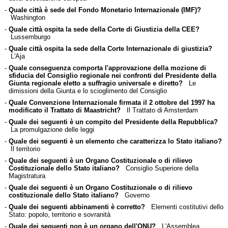
-
Quale città è sede del Fondo Monetario Internazionale (IMF)?
Washington
-
Quale città ospita la sede della Corte di Giustizia della CEE?
Lussemburgo
-
Quale città ospita la sede della Corte Internazionale di giustizia?
L'Aja
-
Quale conseguenza comporta l'approvazione della mozione di
sfiducia del Consiglio regionale nei confronti del Presidente della
Giunta regionale eletto a suffragio universale e diretto?
Le
dimissioni della Giunta e lo scioglimento del Consiglio
-
Quale Convenzione Internazionale firmata il 2 ottobre del 1997 ha
modificato il Trattato di Maastricht?
Il Trattato di Amsterdam
-
Quale dei seguenti è un compito del Presidente della Repubblica?
La promulgazione delle leggi
-
Quale dei seguenti è un elemento che caratterizza lo Stato italiano?
Il territorio
-
Quale dei seguenti è un Organo Costituzionale o di rilievo
Costituzionale dello Stato italiano?
Consiglio Superiore della
Magistratura
-
Quale dei seguenti è un Organo Costituzionale o di rilievo
costituzionale dello Stato italiano?
Governo
-
Quale dei seguenti abbinamenti è corretto?
Elementi costitutivi dello
Stato: popolo, territorio e sovranità
-
Quale dei seguenti non è un organo dell'ONU?
L'Assemblea