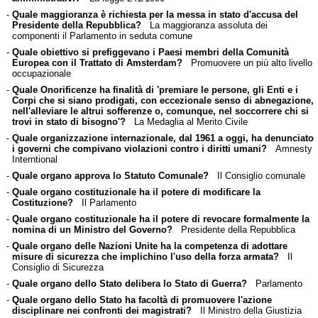
-
Quale maggioranza è richiesta per la messa in stato d'accusa del
Presidente della Repubblica?
La maggioranza assoluta dei
componenti il Parlamento in seduta comune
-
Quale obiettivo si prefiggevano i Paesi membri della Comunità
Europea con il Trattato di Amsterdam?
Promuovere un più alto livello
occupazionale
-
Quale Onorificenze ha finalità di 'premiare le persone, gli Enti e i
Corpi che si siano prodigati, con eccezionale senso di abnegazione,
nell'alleviare le altrui sofferenze o, comunque, nel soccorrere chi si
trovi in stato di bisogno'?
La Medaglia al Merito Civile
-
Quale organizzazione internazionale, dal 1961 a oggi, ha denunciato
i governi che compivano violazioni contro i diritti umani?
Amnesty
Interntional
-
Quale organo approva lo Statuto Comunale?
Il Consiglio comunale
-
Quale organo costituzionale ha il potere di modificare la
Costituzione?
Il Parlamento
-
Quale organo costituzionale ha il potere di revocare formalmente la
nomina di un Ministro del Governo?
Presidente della Repubblica
-
Quale organo delle Nazioni Unite ha la competenza di adottare
misure di sicurezza che implichino l'uso della forza armata?
Il
Consiglio di Sicurezza
-
Quale organo dello Stato delibera lo Stato di Guerra?
Parlamento
-
Quale organo dello Stato ha facoltà di promuovere l'azione
disciplinare nei confronti dei magistrati?
Il Ministro della Giustizia