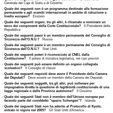
Generale dei Capi di Stato e di Governo
-
Quale dei seguenti non è un programma destinato alla formazione
permanente e agli scambi internazionali in ambito di istruzione a
livello europeo?
Einstein
-
Quale dei seguenti organi, tra gli altri, è chiamato a nominare un
terzo dei componenti della Corte Costituzionale?
Il Presidente della
Repubblica
-
Quale dei seguenti paesi è un membro permanente del Consiglio di
Sicurezza dell'O.N.U.?
Russia
-
Quale dei seguenti paesi è un membro permanente del Consiglio di
Sicurezza dell'O.N.U.?
Stati Uniti
-
Quale dei seguenti poteri è riconosciuto al CNEL dalla
Costituzione?
Il potere di iniziativa legislativa, nei casi previsti
-
Quale dei seguenti può essere definito un organo collegiale
scolastico?
Il Consiglio di classe
-
Quale dei seguenti requisiti deve avere il Presidente della Camera
dei Deputati?
Deve essere un membro della Camera dei Deputati
-
Quale dei seguenti soggetti, tra gli altri, può sollevare per
impugnativa diretta la questione di legittimità costituzionale di una
legge regionale o delle Province autonome?
Il Governo
-
Quale dei seguenti Stati non è membro dell'Unione europea pur
facendo parte del cosiddetto "spazio Schengen"?
Islanda
-
Quale dei seguenti Stati non ha aderito al Protocollo di Kyoto,
entrato in vigore nel 2005?
Gli Stati Uniti d'America