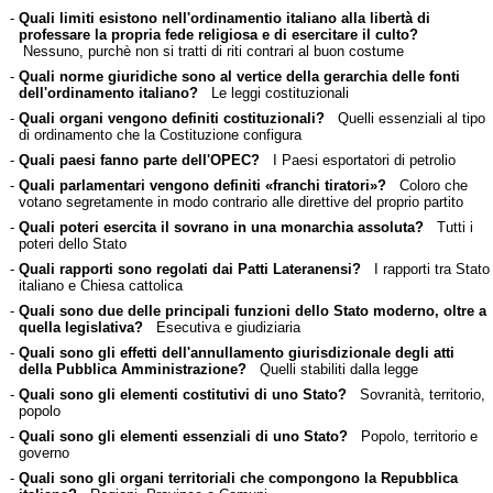
-
Quali limiti esistono nell'ordinamentio italiano alla libertà di
professare la propria fede religiosa e di esercitare il culto?
Nessuno, purchè non si tratti di riti contrari al buon costume
-
Quali norme giuridiche sono al vertice della gerarchia delle fonti
dell'ordinamento italiano?
Le leggi costituzionali
-
Quali organi vengono definiti costituzionali?
Quelli essenziali al tipo
di ordinamento che la Costituzione configura
-
Quali paesi fanno parte dell'OPEC?
I Paesi esportatori di petrolio
-
Quali parlamentari vengono definiti «franchi tiratori»?
Coloro che
votano segretamente in modo contrario alle direttive del proprio partito
-
Quali poteri esercita il sovrano in una monarchia assoluta?
Tutti i
poteri dello Stato
-
Quali rapporti sono regolati dai Patti Lateranensi?
I rapporti tra Stato
italiano e Chiesa cattolica
-
Quali sono due delle principali funzioni dello Stato moderno, oltre a
quella legislativa?
Esecutiva e giudiziaria
-
Quali sono gli effetti dell'annullamento giurisdizionale degli atti
della Pubblica Amministrazione?
Quelli stabiliti dalla legge
-
Quali sono gli elementi costitutivi di uno Stato?
Sovranità, territorio,
popolo
-
Quali sono gli elementi essenziali di uno Stato?
Popolo, territorio e
governo
-
Quali sono gli organi territoriali che compongono la Repubblica