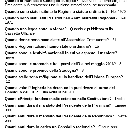
-
Quando si riunisce il Consiglio europeo?
Due volte a semestre, ma il
Presidente può convocare una riunione straordinaria, se necessario
-
Quando sono state istituite le Regioni a statuto ordinario?
Nel 1970
-
Quando sono stati istituiti i Tribunali Amministrativi Regionali?
Nel
1971
-
Quando una legge entra in vigore?
Quando è pubblicata sulla
Gazzetta Ufficiale
-
Quante donne sono state elette all'Assemblea Costituente?
21
-
Quante Regioni italiane hanno statuto ordinario?
15
-
Quante sono le festività nazionali in cui va esposto il tricolore?
nove
-
Quante sono le monarchie fra i paesi dell'Ue nel maggio 2016?
8
-
Quante sono le province della Sardegna?
8
-
Quante stelle sono raffigurate sulla bandiera dell'Unione Europea?
12
-
Quante volte l'Ungheria ha detenuto la presidenza di turno del
Consiglio dell'UE?
Una volta la nel 2011
-
Quanti «Principi fondamentali» esistono nella Costituzione?
Dodici
-
Quanti anni dura il mandato del Presidente della Provincia?
Cinque
anni
-
Quanti anni dura il mandato del Presidente della Repubblica?
Sette
anni
-
Quanti anni dura in carica un Consiglio regionale?
Cinque anni