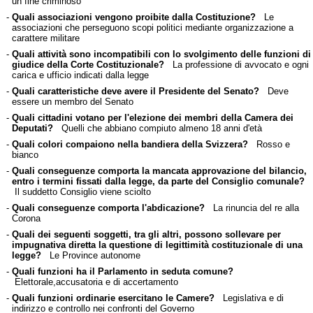
un fine criminoso
-
Quali associazioni vengono proibite dalla Costituzione?
Le
associazioni che perseguono scopi politici mediante organizzazione a
carattere militare
-
Quali attività sono incompatibili con lo svolgimento delle funzioni di
giudice della Corte Costituzionale?
La professione di avvocato e ogni
carica e ufficio indicati dalla legge
-
Quali caratteristiche deve avere il Presidente del Senato?
Deve
essere un membro del Senato
-
Quali cittadini votano per l'elezione dei membri della Camera dei
Deputati?
Quelli che abbiano compiuto almeno 18 anni d'età
-
Quali colori compaiono nella bandiera della Svizzera?
Rosso e
bianco
-
Quali conseguenze comporta la mancata approvazione del bilancio,
entro i termini fissati dalla legge, da parte del Consiglio comunale?
Il suddetto Consiglio viene sciolto
-
Quali conseguenze comporta l'abdicazione?
La rinuncia del re alla
Corona
-
Quali dei seguenti soggetti, tra gli altri, possono sollevare per
impugnativa diretta la questione di legittimità costituzionale di una
legge?
Le Province autonome
-
Quali funzioni ha il Parlamento in seduta comune?
Elettorale,accusatoria e di accertamento
-
Quali funzioni ordinarie esercitano le Camere?
Legislativa e di
indirizzo e controllo nei confronti del Governo