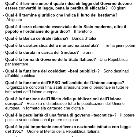
-
Qual' è il termine entro il quale i decreti-legge del Governo devono
essere convertiti in legge, pena la perdita di efficacia?
60 giorni
-
Qual è il termine giuridico che indica il furto del bestiame?
Abigeato
-
Qual è il terzo elemento essenziale dello Stato moderno, oltre il
popolo e l'ordinamento giuridico?
Il territorio
-
Qual è la Banca centrale italiana?
Banca d'Italia
-
Qual è la caratteristica della monarchia assoluta?
Il re ha pieni poteri
-
Qual è la durata in carica del Sindaco?
5 anni
-
Qual è la forma di Governo dello Stato Italiano?
Una Repubblica
parlamentare
-
Qual è la funzione dei cosiddetti «beni pubblici»?
Sono destinati
all'utilità pubblica
-
Qual è la funzione dell'EPSO nell'ambito dell'Unione europea?
Organizzare concorsi finalizzati all'assunzione di personale in tutte le
istituzioni dell'Unione europea
-
Qual è la funzione dell'Ufficio delle pubblicazioni dell'Unione
europea?
Realizza e distribuisce tutte le pubblicazioni dell'Unione
europea, in formato sia cartaceo che digitale
-
Qual è la peculiarità di una forma di governo «teocratica»?
Il potere
politico si identifica con il potere religioso
-
Qual è la più importante onorificenza nazionale istituita con legge
del 1951?
Ordine al Merito della Repubblica Italiana