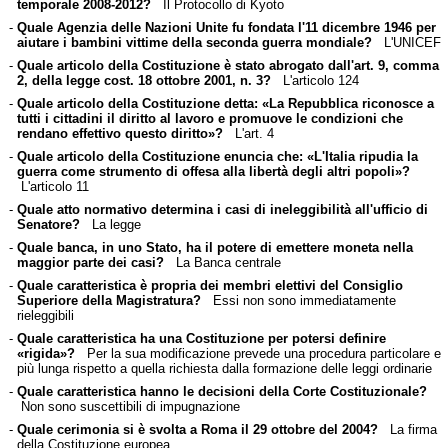
temporale 2008-2012?
Il Protocollo di Kyoto
-
Quale Agenzia delle Nazioni Unite fu fondata l'11 dicembre 1946 per
aiutare i bambini vittime della seconda guerra mondiale?
L'UNICEF
-
Quale articolo della Costituzione è stato abrogato dall'art. 9, comma
2, della legge cost. 18 ottobre 2001, n. 3?
L'articolo 124
-
Quale articolo della Costituzione detta: «La Repubblica riconosce a
tutti i cittadini il diritto al lavoro e promuove le condizioni che
rendano effettivo questo diritto»?
L'art. 4
-
Quale articolo della Costituzione enuncia che: «L'Italia ripudia la
guerra come strumento di offesa alla libertà degli altri popoli»?
L'articolo 11
-
Quale atto normativo determina i casi di ineleggibilità all'ufficio di
Senatore?
La legge
-
Quale banca, in uno Stato, ha il potere di emettere moneta nella
maggior parte dei casi?
La Banca centrale
-
Quale caratteristica è propria dei membri elettivi del Consiglio
Superiore della Magistratura?
Essi non sono immediatamente
rieleggibili
-
Quale caratteristica ha una Costituzione per potersi definire
«rigida»?
Per la sua modificazione prevede una procedura particolare e
più lunga rispetto a quella richiesta dalla formazione delle leggi ordinarie
-
Quale caratteristica hanno le decisioni della Corte Costituzionale?
Non sono suscettibili di impugnazione
-
Quale cerimonia si è svolta a Roma il 29 ottobre del 2004?
La firma
della Costituzione europea