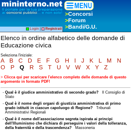
>
Concorsi
>
Forum
>
Bandi/G.U.
Login
|
Registrati
Elenco in ordine alfabetico delle domande di
Educazione civica
Seleziona l'iniziale:
A
B
C
D
E
F
G
H
I
J
K
L
M
N
O
P
Q
R
S
T
U
V
W
X
Y
Z
>
Clicca qui per scaricare l'elenco completo delle domande di questo
argomento in formato PDF!
-
Qual è il giudice amministrativo di secondo grado?
Il Consiglio di
Stato
-
Qual è il nome degli organi di giustizia amministrativa di primo
grado istituiti in ciascun capoluogo di Regione?
Tribunali
Amministrativi Regionali
-
Qual è il nome dell'associazione segreta ispirata ai principi
dell'Illuminismo che dichiara di perseguire i valori della tolleranza,
della fraternità e della trascendenza?
Massoneria