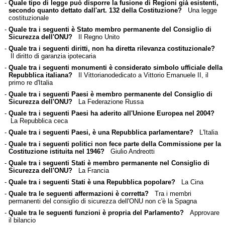
-
Quale tipo di legge può disporre la fusione di Regioni già esistenti,
secondo quanto dettato dall'art. 132 della Costituzione?
Una legge
costituzionale
-
Quale tra i seguenti è Stato membro permanente del Consiglio di
Sicurezza dell'ONU?
Il Regno Unito
-
Quale tra i seguenti diritti, non ha diretta rilevanza costituzionale?
Il diritto di garanzia ipotecaria
-
Quale tra i seguenti monumenti è considerato simbolo ufficiale della
Repubblica italiana?
Il Vittorianodedicato a Vittorio Emanuele II, il
primo re d'Italia
-
Quale tra i seguenti Paesi è membro permanente del Consiglio di
Sicurezza dell'ONU?
La Federazione Russa
-
Quale tra i seguenti Paesi ha aderito all'Unione Europea nel 2004?
La Repubblica ceca
-
Quale tra i seguenti Paesi, è una Repubblica parlamentare?
L'Italia
-
Quale tra i seguenti politici non fece parte della Commissione per la
Costituzione istituita nel 1946?
Giulio Andreotti
-
Quale tra i seguenti Stati è membro permanente nel Consiglio di
Sicurezza dell'ONU?
La Francia
-
Quale tra i seguenti Stati è una Repubblica popolare?
La Cina
-
Quale tra le seguenti affermazioni è corretta?
Tra i membri
permanenti del consiglio di sicurezza dell'ONU non c'è la Spagna
-
Quale tra le seguenti funzioni è propria del Parlamento?
Approvare
il bilancio