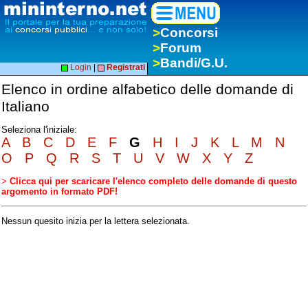
>
Concorsi
>
Forum
>
Bandi/G.U.
Login
|
Registrati
Elenco in ordine alfabetico delle domande di
Italiano
Seleziona l'iniziale:
A
B
C
D
E
F
G
H
I
J
K
L
M
N
O
P
Q
R
S
T
U
V
W
X
Y
Z
>
Clicca qui per scaricare l'elenco completo delle domande di questo
argomento in formato PDF!
Nessun quesito inizia per la lettera selezionata.