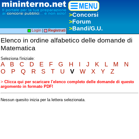
>
Concorsi
>
Forum
>
Bandi/G.U.
Login
|
Registrati
Elenco in ordine alfabetico delle domande di
Matematica
Seleziona l'iniziale:
A
B
C
D
E
F
G
H
I
J
K
L
M
N
O
P
Q
R
S
T
U
V
W
X
Y
Z
>
Clicca qui per scaricare l'elenco completo delle domande di questo
argomento in formato PDF!
Nessun quesito inizia per la lettera selezionata.