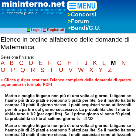
>
Concorsi
>
Forum
>
Bandi/G.U.
Login
|
Registrati
Elenco in ordine alfabetico delle domande di
Matematica
Seleziona l'iniziale:
A
B
C
D
E
F
G
H
I
J
K
L
M
N
O
P
Q
R
S
T
U
V
W
X
Y
Z
>
Clicca qui per scaricare l'elenco completo delle domande di questo
argomento in formato PDF!
-
Marito e moglie litigano non più di una volta al giorno. Litigano se
hanno più di 25 piatti e rompono 5 piatti per lite. Se il marito ha torto
compra 10 piatti il giorno stesso. I piatti acquistati sono utilizzabili
per liti a partire dal giorno successivo. La probabilità che il marito
abbia torto è 1/2 (per ogni lite). Se il primo giorno vi sono 50 piatti,
la probabilità di lite al settimo giorno è:
31/32
-
Marito e moglie litigano non più di una volta al giorno. Litigano se
hanno più di 25 piatti e rompono 5 piatti per lite. Se il marito ha torto
compra 10 piatti il giorno stesso. I piatti acquistati sono utilizzabili