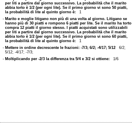
per liti a partire dal giorno successivo. La probabilità che il marito
abbia torto è 1/2 (per ogni lite). Se il primo giorno vi sono 50 piatti,
la probabilità di lite al quinto giorno è:
1
-
Marito e moglie litigano non più di una volta al giorno. Litigano se
hanno più di 30 piatti e rompono 6 piatti per lite. Se il marito ha torto
compra 12 piatti il giorno stesso. I piatti acquistati sono utilizzabili
per liti a partire dal giorno successivo. La probabilità che il marito
abbia torto è 1/2 (per ogni lite). Se il primo giorno vi sono 60 piatti,
la probabilità di lite al quinto giorno è:
1
-
Mettere in ordine decrescente le frazioni: -7/3; 6/2; -4/17; 5/12
6/2;
5/12; -4/17; -7/3;
-
Moltiplicando per -2/3 la differenza tra 5/4 e 3/2 si ottiene:
1/6