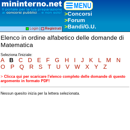
>
Concorsi
>
Forum
>
Bandi/G.U.
Login
|
Registrati
Elenco in ordine alfabetico delle domande di
Matematica
Seleziona l'iniziale:
A
B
C
D
E
F
G
H
I
J
K
L
M
N
O
P
Q
R
S
T
U
V
W
X
Y
Z
>
Clicca qui per scaricare l'elenco completo delle domande di questo
argomento in formato PDF!
Nessun quesito inizia per la lettera selezionata.