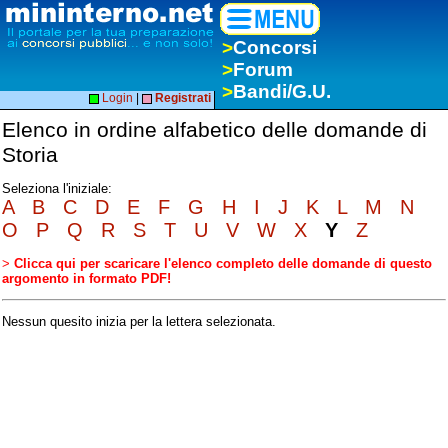
>
Concorsi
>
Forum
>
Bandi/G.U.
Login
|
Registrati
Elenco in ordine alfabetico delle domande di
Storia
Seleziona l'iniziale:
A
B
C
D
E
F
G
H
I
J
K
L
M
N
O
P
Q
R
S
T
U
V
W
X
Y
Z
>
Clicca qui per scaricare l'elenco completo delle domande di questo
argomento in formato PDF!
Nessun quesito inizia per la lettera selezionata.