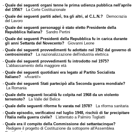
-
Quale dei seguenti organi tenne le prima udienza pubblica nell'aprile
del 1956?
La Corte Costituzionale
-
Quale dei seguenti partiti aderì, tra gli altri, al C.L.N.?
Democrazia
del Lavoro
-
Quale dei seguenti personaggi è stato eletto Presidente della
Repubblica Italiana?
Sandro Pertini
-
Quale dei seguenti Presidenti della Repubblica fu in carica durante
gli anni Settanta del Novecento?
Giovanni Leone
-
Quale dei seguenti provvedimenti fu adottato nel 1962 dal governo di
centrosinistra?
La nazionalizzazione dell'industria elettrica
-
Quale dei seguenti provvedimenti fu introdotto nel 1975?
L'abbassamento della maggiore età
-
Quale dei seguenti quotidiani era legato al Partito Socialista
Italiano?
»Avanti!»
-
Quale dei seguenti Stati partecipò alla Seconda guerra mondiale?
La Romania
-
Quale delle seguenti località fu colpita nel 1968 da un violento
terremoto?
La Valle del Belice
-
Quale delle seguenti riforme fu varata nel 1978?
La riforma sanitaria
-
Quale episodio, verificatosi nel luglio 1948, rischiò di far precipitare
l'Italia nella guerra civile?
L'attentato a Palmiro Togliatti
-
Quale era il compito della Commissione dei settantacinque?
Redigere il progetto di Costituzione da sottoporre all'Assemblea