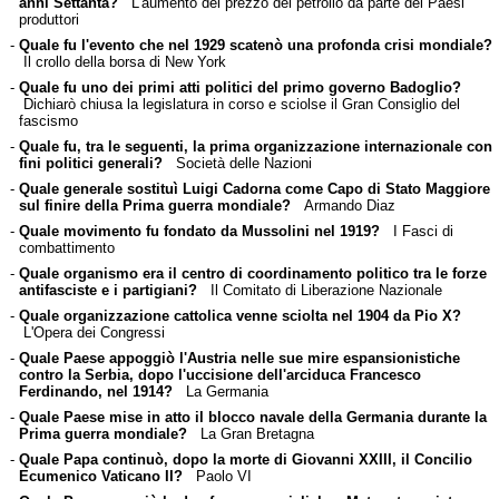
anni Settanta?
L'aumento del prezzo del petrolio da parte dei Paesi
produttori
-
Quale fu l'evento che nel 1929 scatenò una profonda crisi mondiale?
Il crollo della borsa di New York
-
Quale fu uno dei primi atti politici del primo governo Badoglio?
Dichiarò chiusa la legislatura in corso e sciolse il Gran Consiglio del
fascismo
-
Quale fu, tra le seguenti, la prima organizzazione internazionale con
fini politici generali?
Società delle Nazioni
-
Quale generale sostituì Luigi Cadorna come Capo di Stato Maggiore
sul finire della Prima guerra mondiale?
Armando Diaz
-
Quale movimento fu fondato da Mussolini nel 1919?
I Fasci di
combattimento
-
Quale organismo era il centro di coordinamento politico tra le forze
antifasciste e i partigiani?
Il Comitato di Liberazione Nazionale
-
Quale organizzazione cattolica venne sciolta nel 1904 da Pio X?
L'Opera dei Congressi
-
Quale Paese appoggiò l'Austria nelle sue mire espansionistiche
contro la Serbia, dopo l'uccisione dell'arciduca Francesco
Ferdinando, nel 1914?
La Germania
-
Quale Paese mise in atto il blocco navale della Germania durante la
Prima guerra mondiale?
La Gran Bretagna
-
Quale Papa continuò, dopo la morte di Giovanni XXIII, il Concilio
Ecumenico Vaticano II?
Paolo VI