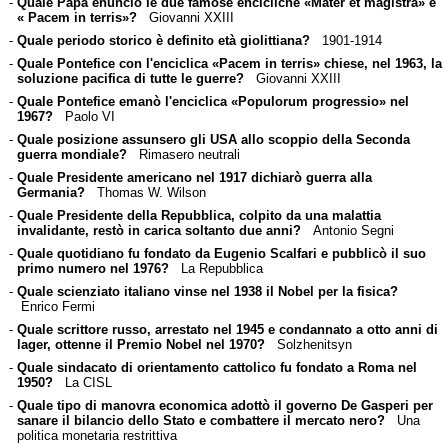
-
Quale Papa enunciò le due famose encicliche «Mater et magistra» e
« Pacem in terris»?
Giovanni XXIII
-
Quale periodo storico è definito età giolittiana?
1901-1914
-
Quale Pontefice con l'enciclica «Pacem in terris» chiese, nel 1963, la
soluzione pacifica di tutte le guerre?
Giovanni XXIII
-
Quale Pontefice emanò l'enciclica «Populorum progressio» nel
1967?
Paolo VI
-
Quale posizione assunsero gli USA allo scoppio della Seconda
guerra mondiale?
Rimasero neutrali
-
Quale Presidente americano nel 1917 dichiarò guerra alla
Germania?
Thomas W. Wilson
-
Quale Presidente della Repubblica, colpito da una malattia
invalidante, restò in carica soltanto due anni?
Antonio Segni
-
Quale quotidiano fu fondato da Eugenio Scalfari e pubblicò il suo
primo numero nel 1976?
La Repubblica
-
Quale scienziato italiano vinse nel 1938 il Nobel per la fisica?
Enrico Fermi
-
Quale scrittore russo, arrestato nel 1945 e condannato a otto anni di
lager, ottenne il Premio Nobel nel 1970?
Solzhenitsyn
-
Quale sindacato di orientamento cattolico fu fondato a Roma nel
1950?
La CISL
-
Quale tipo di manovra economica adottò il governo De Gasperi per
sanare il bilancio dello Stato e combattere il mercato nero?
Una
politica monetaria restrittiva