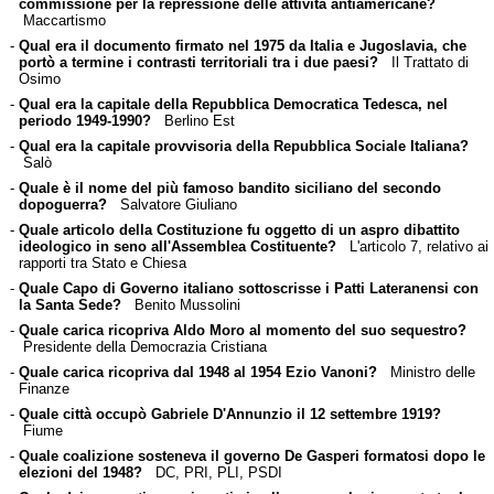
commissione per la repressione delle attività antiamericane?
Maccartismo
-
Qual era il documento firmato nel 1975 da Italia e Jugoslavia, che
portò a termine i contrasti territoriali tra i due paesi?
Il Trattato di
Osimo
-
Qual era la capitale della Repubblica Democratica Tedesca, nel
periodo 1949-1990?
Berlino Est
-
Qual era la capitale provvisoria della Repubblica Sociale Italiana?
Salò
-
Quale è il nome del più famoso bandito siciliano del secondo
dopoguerra?
Salvatore Giuliano
-
Quale articolo della Costituzione fu oggetto di un aspro dibattito
ideologico in seno all'Assemblea Costituente?
L'articolo 7, relativo ai
rapporti tra Stato e Chiesa
-
Quale Capo di Governo italiano sottoscrisse i Patti Lateranensi con
la Santa Sede?
Benito Mussolini
-
Quale carica ricopriva Aldo Moro al momento del suo sequestro?
Presidente della Democrazia Cristiana
-
Quale carica ricopriva dal 1948 al 1954 Ezio Vanoni?
Ministro delle
Finanze
-
Quale città occupò Gabriele D'Annunzio il 12 settembre 1919?
Fiume
-
Quale coalizione sosteneva il governo De Gasperi formatosi dopo le
elezioni del 1948?
DC, PRI, PLI, PSDI