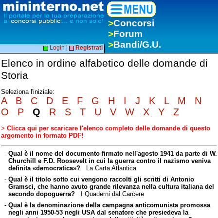
>
Concorsi
>
Forum
>
Bandi/G.U.
Login
|
Registrati
Elenco in ordine alfabetico delle domande di
Storia
Seleziona l'iniziale:
A
B
C
D
E
F
G
H
I
J
K
L
M
N
O
P
Q
R
S
T
U
V
W
X
Y
Z
>
Clicca qui per scaricare l'elenco completo delle domande di questo
argomento in formato PDF!
-
Qual è il nome del documento firmato nell'agosto 1941 da parte di W.
Churchill e F.D. Roosevelt in cui la guerra contro il nazismo veniva
definita «democratica»?
La Carta Atlantica
-
Qual è il titolo sotto cui vengono raccolti gli scritti di Antonio
Gramsci, che hanno avuto grande rilevanza nella cultura italiana del
secondo dopoguerra?
I Quaderni dal Carcere
-
Qual è la denominazione della campagna anticomunista promossa
negli anni 1950-53 negli USA dal senatore che presiedeva la