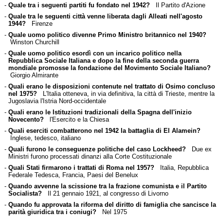
-
Quale tra i seguenti partiti fu fondato nel 1942?
Il Partito d'Azione
-
Quale tra le seguenti città venne liberata dagli Alleati nell'agosto
1944?
Firenze
-
Quale uomo politico divenne Primo Ministro britannico nel 1940?
Winston Churchill
-
Quale uomo politico esordì con un incarico politico nella
Repubblica Sociale Italiana e dopo la fine della seconda guerra
mondiale promosse la fondazione del Movimento Sociale Italiano?
Giorgio Almirante
-
Quali erano le disposizioni contenute nel trattato di Osimo concluso
nel 1975?
L'Italia otteneva, in via definitiva, la città di Trieste, mentre la
Jugoslavia l'Istria Nord-occidentale
-
Quali erano le Istituzioni tradizionali della Spagna dell'inizio
Novecento?
l'Esercito e la Chiesa
-
Quali eserciti combatterono nel 1942 la battaglia di El Alamein?
Inglese, tedesco, italiano
-
Quali furono le conseguenze politiche del caso Lockheed?
Due ex
Ministri furono processati dinanzi alla Corte Costituzionale
-
Quali Stati firmarono i trattati di Roma nel 1957?
Italia, Repubblica
Federale Tedesca, Francia, Paesi del Benelux
-
Quando avvenne la scissione tra la frazione comunista e il Partito
Socialista?
Il 21 gennaio 1921, al congresso di Livorno
-
Quando fu approvata la riforma del diritto di famiglia che sancisce la
parità giuridica tra i coniugi?
Nel 1975