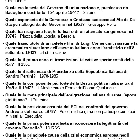
Costituente
-
Quale era la sede del Governo di unità nazionale, presieduto da
Badoglio e costituito il 24 aprile 1944?
Salerno
-
Quale esponente della Democrazia Cristiana successe ad Alcide De
Gasperi alla guida del Governo nel 1953?
Giuseppe Pella
-
Quale fra i seguenti luoghi fu teatro di un attentato sanguinoso nel
1974?
Piazza della Loggia, a Brescia
-
Quale frase, titolo di un celebre film di Luigi Comencini, riassume la
drammatica situazione dell'esercito italiano dopo l'armistizio dell'8
settembre 1943?
»Tutti a casa»
-
Quale fu il primo anno di trasmissioni televisive sperimentali della
Rai?
Il 1951
-
Quale fu il settennato di Presidenza della Repubblica Italiana di
Sandro Pertini?
1978-1985
-
Quale fu la componente più forte della Destra politica italiana tra il
1945 e il 1947?
Il Movimento o Fronte dell'Uomo Qualunque
-
Quale fu la meta principale dell'emigrazione italiana durante l'epoca
giolittiana?
L'America
-
Quale fu la posizione assunta dal PCI nei confronti del governo
Andreotti del marzo 1978?
Votò la fiducia, ma non partecipò con suoi
Ministri all'Esecutivo
-
Quale fu la prima potenza alleata a riconoscere la legittimità del
governo Badoglio?
L'URSS
-
Quale fu la principale causa della crisi economica europea negli