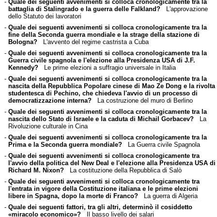
-
Quale dei seguenti avvenimenti si colloca cronologicamente tra la
battaglia di Stalingrado e la guerra delle Falkland?
L'approvazione
dello Statuto dei lavoratori
-
Quale dei seguenti avvenimenti si colloca cronologicamente tra la
fine della Seconda guerra mondiale e la strage della stazione di
Bologna?
L'avvento del regime castrista a Cuba
-
Quale dei seguenti avvenimenti si colloca cronologicamente tra la
Guerra civile spagnola e l'elezione alla Presidenza USA di J.F.
Kennedy?
Le prime elezioni a suffragio universale in Italia
-
Quale dei seguenti avvenimenti si colloca cronologicamente tra la
nascita della Repubblica Popolare cinese di Mao Ze Dong e la rivolta
studentesca di Pechino, che chiedeva l'avvio di un processo di
democratizzazione interna?
La costruzione del muro di Berlino
-
Quale dei seguenti avvenimenti si colloca cronologicamente tra la
nascita dello Stato di Israele e la caduta di Michail Gorbacev?
La
Rivoluzione culturale in Cina
-
Quale dei seguenti avvenimenti si colloca cronologicamente tra la
Prima e la Seconda guerra mondiale?
La Guerra civile Spagnola
-
Quale dei seguenti avvenimenti si colloca cronologicamente tra
l'avvio della politica del New Deal e l'elezione alla Presidenza USA di
Richard M. Nixon?
La costituzione della Repubblica di Salò
-
Quale dei seguenti avvenimenti si colloca cronologicamente tra
l'entrata in vigore della Costituzione italiana e le prime elezioni
libere in Spagna, dopo la morte di Franco?
La guerra di Algeria
-
Quale dei seguenti fattori, tra gli altri, determinò il cosiddetto
«miracolo economico»?
Il basso livello dei salari