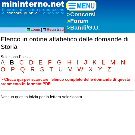
>
Concorsi
>
Forum
>
Bandi/G.U.
Login
|
Registrati
Elenco in ordine alfabetico delle domande di
Storia
Seleziona l'iniziale:
A
B
C
D
E
F
G
H
I
J
K
L
M
N
O
P
Q
R
S
T
U
V
W
X
Y
Z
>
Clicca qui per scaricare l'elenco completo delle domande di questo
argomento in formato PDF!
Nessun quesito inizia per la lettera selezionata.