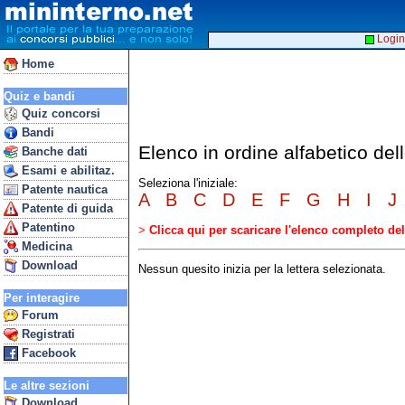
Login
Home
Quiz e bandi
Quiz concorsi
Bandi
Elenco in ordine alfabetico de
Banche dati
Esami e abilitaz.
Seleziona l'iniziale:
Patente nautica
A
B
C
D
E
F
G
H
I
J
Patente di guida
Patentino
>
Clicca qui per scaricare l'elenco completo d
Medicina
Download
Nessun quesito inizia per la lettera selezionata.
Per interagire
Forum
Registrati
Facebook
Le altre sezioni
Download