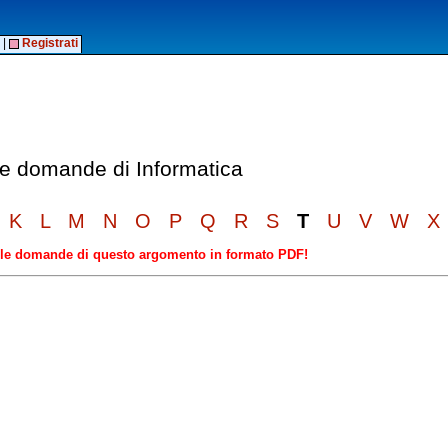
|
Registrati
lle domande di Informatica
K
L
M
N
O
P
Q
R
S
T
U
V
W
X
elle domande di questo argomento in formato PDF!