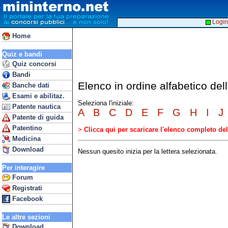
Login
Home
Quiz e bandi
Quiz concorsi
Bandi
Elenco in ordine alfabetico de
Banche dati
Esami e abilitaz.
Seleziona l'iniziale:
Patente nautica
A
B
C
D
E
F
G
H
I
J
Patente di guida
Patentino
>
Clicca qui per scaricare l'elenco completo d
Medicina
Download
Nessun quesito inizia per la lettera selezionata.
Per interagire
Forum
Registrati
Facebook
Le altre sezioni
Download