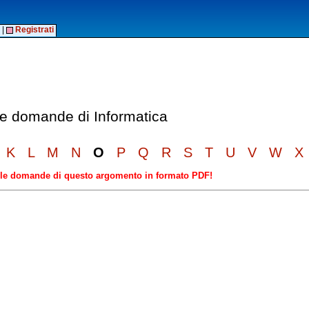
|
Registrati
lle domande di Informatica
K
L
M
N
O
P
Q
R
S
T
U
V
W
X
elle domande di questo argomento in formato PDF!