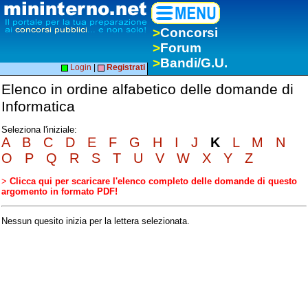
>
Concorsi
>
Forum
>
Bandi/G.U.
Login
|
Registrati
Elenco in ordine alfabetico delle domande di
Informatica
Seleziona l'iniziale:
A
B
C
D
E
F
G
H
I
J
K
L
M
N
O
P
Q
R
S
T
U
V
W
X
Y
Z
>
Clicca qui per scaricare l'elenco completo delle domande di questo
argomento in formato PDF!
Nessun quesito inizia per la lettera selezionata.