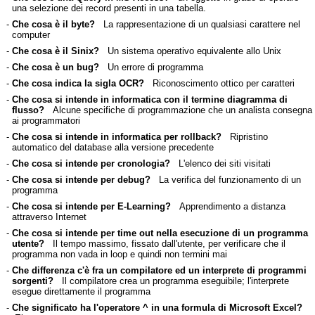
una selezione dei record presenti in una tabella.
-
Che cosa è il byte?
La rappresentazione di un qualsiasi carattere nel
computer
-
Che cosa è il Sinix?
Un sistema operativo equivalente allo Unix
-
Che cosa è un bug?
Un errore di programma
-
Che cosa indica la sigla OCR?
Riconoscimento ottico per caratteri
-
Che cosa si intende in informatica con il termine diagramma di
flusso?
Alcune specifiche di programmazione che un analista consegna
ai programmatori
-
Che cosa si intende in informatica per rollback?
Ripristino
automatico del database alla versione precedente
-
Che cosa si intende per cronologia?
L'elenco dei siti visitati
-
Che cosa si intende per debug?
La verifica del funzionamento di un
programma
-
Che cosa si intende per E-Learning?
Apprendimento a distanza
attraverso Internet
-
Che cosa si intende per time out nella esecuzione di un programma
utente?
Il tempo massimo, fissato dall'utente, per verificare che il
programma non vada in loop e quindi non termini mai
-
Che differenza c'è fra un compilatore ed un interprete di programmi
sorgenti?
Il compilatore crea un programma eseguibile; l'interprete
esegue direttamente il programma
-
Che significato ha l'operatore ^ in una formula di Microsoft Excel?