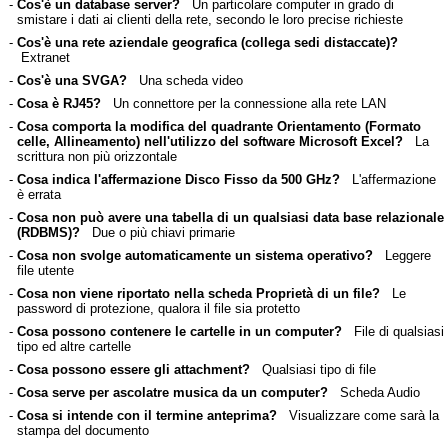
-
Cos'è un database server?
Un particolare computer in grado di
smistare i dati ai clienti della rete, secondo le loro precise richieste
-
Cos'è una rete aziendale geografica (collega sedi distaccate)?
Extranet
-
Cos'è una SVGA?
Una scheda video
-
Cosa è RJ45?
Un connettore per la connessione alla rete LAN
-
Cosa comporta la modifica del quadrante Orientamento (Formato
celle, Allineamento) nell'utilizzo del software Microsoft Excel?
La
scrittura non più orizzontale
-
Cosa indica l'affermazione Disco Fisso da 500 GHz?
L'affermazione
è errata
-
Cosa non può avere una tabella di un qualsiasi data base relazionale
(RDBMS)?
Due o più chiavi primarie
-
Cosa non svolge automaticamente un sistema operativo?
Leggere
file utente
-
Cosa non viene riportato nella scheda Proprietà di un file?
Le
password di protezione, qualora il file sia protetto
-
Cosa possono contenere le cartelle in un computer?
File di qualsiasi
tipo ed altre cartelle
-
Cosa possono essere gli attachment?
Qualsiasi tipo di file
-
Cosa serve per ascolatre musica da un computer?
Scheda Audio
-
Cosa si intende con il termine anteprima?
Visualizzare come sarà la
stampa del documento