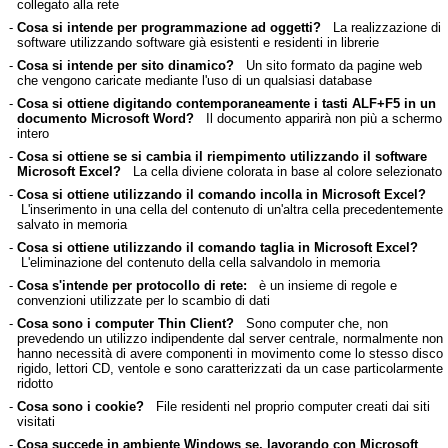
collegato alla rete
-
Cosa si intende per programmazione ad oggetti?
La realizzazione di
software utilizzando software già esistenti e residenti in librerie
-
Cosa si intende per sito dinamico?
Un sito formato da pagine web
che vengono caricate mediante l'uso di un qualsiasi database
-
Cosa si ottiene digitando contemporaneamente i tasti ALF+F5 in un
documento Microsoft Word?
Il documento apparirà non più a schermo
intero
-
Cosa si ottiene se si cambia il riempimento utilizzando il software
Microsoft Excel?
La cella diviene colorata in base al colore selezionato
-
Cosa si ottiene utilizzando il comando incolla in Microsoft Excel?
L'inserimento in una cella del contenuto di un'altra cella precedentemente
salvato in memoria
-
Cosa si ottiene utilizzando il comando taglia in Microsoft Excel?
L'eliminazione del contenuto della cella salvandolo in memoria
-
Cosa s'intende per protocollo di rete:
è un insieme di regole e
convenzioni utilizzate per lo scambio di dati
-
Cosa sono i computer Thin Client?
Sono computer che, non
prevedendo un utilizzo indipendente dal server centrale, normalmente non
hanno necessità di avere componenti in movimento come lo stesso disco
rigido, lettori CD, ventole e sono caratterizzati da un case particolarmente
ridotto
-
Cosa sono i cookie?
File residenti nel proprio computer creati dai siti
visitati
-
Cosa succede in ambiente Windows se, lavorando con Microsoft