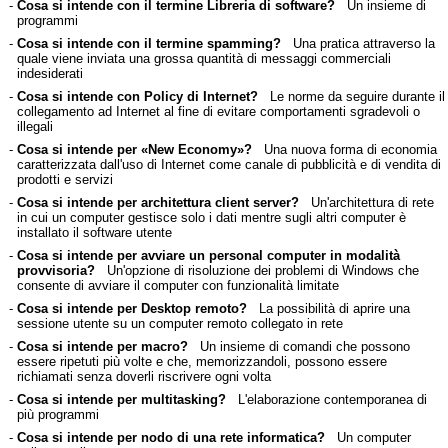
-
Cosa si intende con il termine Libreria di software?
Un insieme di
programmi
-
Cosa si intende con il termine spamming?
Una pratica attraverso la
quale viene inviata una grossa quantità di messaggi commerciali
indesiderati
-
Cosa si intende con Policy di Internet?
Le norme da seguire durante il
collegamento ad Internet al fine di evitare comportamenti sgradevoli o
illegali
-
Cosa si intende per «New Economy»?
Una nuova forma di economia
caratterizzata dall'uso di Internet come canale di pubblicità e di vendita di
prodotti e servizi
-
Cosa si intende per architettura client server?
Un'architettura di rete
in cui un computer gestisce solo i dati mentre sugli altri computer è
installato il software utente
-
Cosa si intende per avviare un personal computer in modalità
provvisoria?
Un'opzione di risoluzione dei problemi di Windows che
consente di avviare il computer con funzionalità limitate
-
Cosa si intende per Desktop remoto?
La possibilità di aprire una
sessione utente su un computer remoto collegato in rete
-
Cosa si intende per macro?
Un insieme di comandi che possono
essere ripetuti più volte e che, memorizzandoli, possono essere
richiamati senza doverli riscrivere ogni volta
-
Cosa si intende per multitasking?
L'elaborazione contemporanea di
più programmi
-
Cosa si intende per nodo di una rete informatica?
Un computer