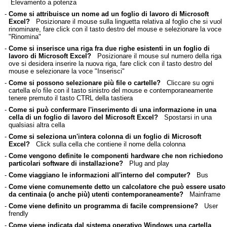
Elevamento a potenza
-
Come si attribuisce un nome ad un foglio di lavoro di Microsoft
Excel?
Posizionare il mouse sulla linguetta relativa al foglio che si vuol
rinominare, fare click con il tasto destro del mouse e selezionare la voce
"Rinomina"
-
Come si inserisce una riga fra due righe esistenti in un foglio di
lavoro di Microsoft Excel?
Posizionare il mouse sul numero della riga
ove si desidera inserire la nuova riga, fare click con il tasto destro del
mouse e selezionare la voce "Inserisci"
-
Come si possono selezionare più file o cartelle?
Cliccare su ogni
cartella e/o file con il tasto sinistro del mouse e contemporaneamente
tenere premuto il tasto CTRL della tastiera
-
Come si può confermare l'inserimento di una informazione in una
cella di un foglio di lavoro del Microsoft Excel?
Spostarsi in una
qualsiasi altra cella
-
Come si seleziona un'intera colonna di un foglio di Microsoft
Excel?
Click sulla cella che contiene il nome della colonna
-
Come vengono definite le componenti hardware che non richiedono
particolari software di installazione?
Plug and play
-
Come viaggiano le informazioni all'interno del computer?
Bus
-
Come viene comunemente detto un calcolatore che può essere usato
da centinaia (o anche più) utenti contemporaneamente?
Mainframe
-
Come viene definito un programma di facile comprensione?
User
frendly
-
Come viene indicata dal sistema operativo Windows una cartella