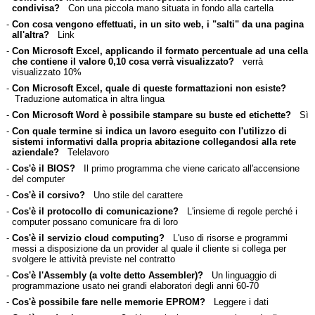
condivisa?
Con una piccola mano situata in fondo alla cartella
-
Con cosa vengono effettuati, in un sito web, i "salti" da una pagina
all'altra?
Link
-
Con Microsoft Excel, applicando il formato percentuale ad una cella
che contiene il valore 0,10 cosa verrà visualizzato?
verrà
visualizzato 10%
-
Con Microsoft Excel, quale di queste formattazioni non esiste?
Traduzione automatica in altra lingua
-
Con Microsoft Word è possibile stampare su buste ed etichette?
Sì
-
Con quale termine si indica un lavoro eseguito con l'utilizzo di
sistemi informativi dalla propria abitazione collegandosi alla rete
aziendale?
Telelavoro
-
Cos'è il BIOS?
Il primo programma che viene caricato all'accensione
del computer
-
Cos'è il corsivo?
Uno stile del carattere
-
Cos'è il protocollo di comunicazione?
L'insieme di regole perché i
computer possano comunicare fra di loro
-
Cos'è il servizio cloud computing?
L'uso di risorse e programmi
messi a disposizione da un provider al quale il cliente si collega per
svolgere le attività previste nel contratto
-
Cos'è l'Assembly (a volte detto Assembler)?
Un linguaggio di
programmazione usato nei grandi elaboratori degli anni 60-70
-
Cos'è possibile fare nelle memorie EPROM?
Leggere i dati