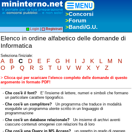
>
Concorsi
>
Forum
>
Bandi/G.U.
Login
|
Registrati
Elenco in ordine alfabetico delle domande di
Informatica
Seleziona l'iniziale:
A
B
C
D
E
F
G
H
I
J
K
L
M
N
O
P
Q
R
S
T
U
V
W
X
Y
Z
>
Clicca qui per scaricare l'elenco completo delle domande di questo
argomento in formato PDF!
-
Che cos'è il font?
E' l'insieme di lettere, numeri e simboli che formano
un particolare carattere tipografico.
-
Che cos'è un complitore?
Un programma che traduce in modalità
eseguibile un programma utente scritto in un linguaggio di
programmazione
-
Che cos'è un database relazionale?
Un insieme di archivi aventi
ciascuno contenuti omogenei con relazioni fra di loro
-
Che cos'è una Query in MS Access?
un oggetto in grado di operare