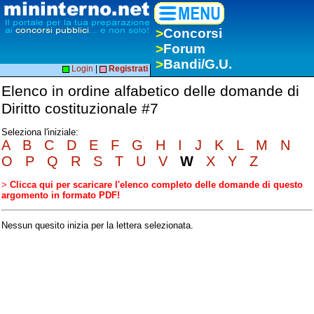
>
Concorsi
>
Forum
>
Bandi/G.U.
Login
|
Registrati
Elenco in ordine alfabetico delle domande di
Diritto costituzionale #7
Seleziona l'iniziale:
A
B
C
D
E
F
G
H
I
J
K
L
M
N
O
P
Q
R
S
T
U
V
W
X
Y
Z
>
Clicca qui per scaricare l'elenco completo delle domande di questo
argomento in formato PDF!
Nessun quesito inizia per la lettera selezionata.