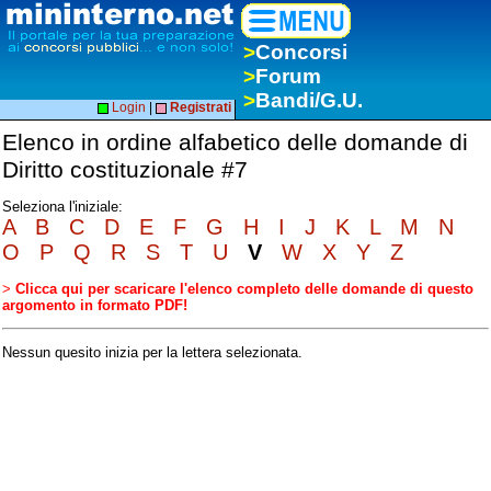
>
Concorsi
>
Forum
>
Bandi/G.U.
Login
|
Registrati
Elenco in ordine alfabetico delle domande di
Diritto costituzionale #7
Seleziona l'iniziale:
A
B
C
D
E
F
G
H
I
J
K
L
M
N
O
P
Q
R
S
T
U
V
W
X
Y
Z
>
Clicca qui per scaricare l'elenco completo delle domande di questo
argomento in formato PDF!
Nessun quesito inizia per la lettera selezionata.