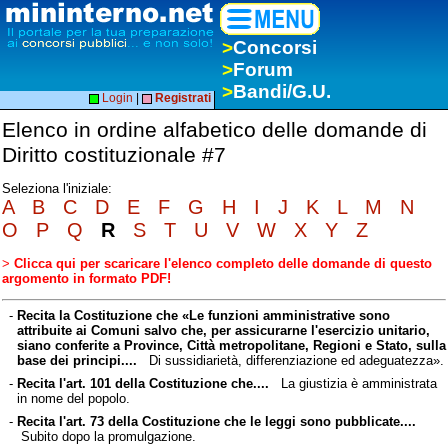
>
Concorsi
>
Forum
>
Bandi/G.U.
Login
|
Registrati
Elenco in ordine alfabetico delle domande di
Diritto costituzionale #7
Seleziona l'iniziale:
A
B
C
D
E
F
G
H
I
J
K
L
M
N
O
P
Q
R
S
T
U
V
W
X
Y
Z
>
Clicca qui per scaricare l'elenco completo delle domande di questo
argomento in formato PDF!
-
Recita la Costituzione che «Le funzioni amministrative sono
attribuite ai Comuni salvo che, per assicurarne l'esercizio unitario,
siano conferite a Province, Città metropolitane, Regioni e Stato, sulla
base dei principi....
Di sussidiarietà, differenziazione ed adeguatezza».
-
Recita l'art. 101 della Costituzione che....
La giustizia è amministrata
in nome del popolo.
-
Recita l'art. 73 della Costituzione che le leggi sono pubblicate....
Subito dopo la promulgazione.