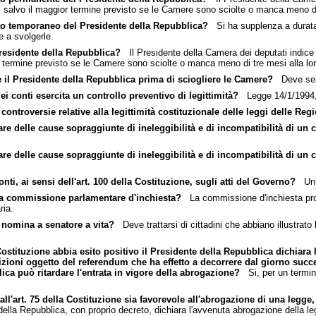
i, salvo il maggior termine previsto se le Camere sono sciolte o manca meno di
nto temporaneo del Presidente della Repubblica?
Si ha supplenza a durata i
e a svolgerle.
Presidente della Repubblica?
Il Presidente della Camera dei deputati indice 
or termine previsto se le Camere sono sciolte o manca meno di tre mesi alla lo
e il Presidente della Repubblica prima di sciogliere le Camere?
Deve senti
dei conti esercita un controllo preventivo di legittimità?
Legge 14/1/1994, 
ntroversie relative alla legittimità costituzionale delle leggi delle Reg
are delle cause sopraggiunte di ineleggibilità e di incompatibilità di u
are delle cause sopraggiunte di ineleggibilità e di incompatibilità di u
onti, ai sensi dell'art. 100 della Costituzione, sugli atti del Governo?
Un co
una commissione parlamentare d'inchiesta?
La commissione d'inchiesta proce
ria.
a nomina a senatore a vita?
Deve trattarsi di cittadini che abbiano illustrato 
 Costituzione abbia esito positivo il Presidente della Repubblica dichiara
osizioni oggetto del referendum che ha effetto a decorrere dal giorno succ
ica può ritardare l'entrata in vigore della abrogazione?
Si, per un termine
ll'art. 75 della Costituzione sia favorevole all'abrogazione di una legge, 
lla Repubblica, con proprio decreto, dichiara l'avvenuta abrogazione della legg