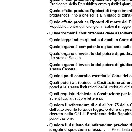
Presidente della Repubblica entro quindici giorn
-
Quale effetto produce l'ipotesi di impedime
protraendosi fino a che egli sia in grado di tornar
-
Quale effetto produce l'ipotesi di morte del 
Repubblica entro quindici giorni, salvo il maggi
-
Quale formalità costituzionale deve assolver
-
Quale legge indica gli atti sui quali la Corte 
-
Quale organo è competente a giudicare sulle co
-
Quale organo è investito del potere di giudic
Lo stesso Senato.
-
Quale organo è investito del potere di giudic
stessa Camera.
-
Quale tipo di controllo esercita la Corte dei c
-
Quali poteri attribuisce la Costituzione ad 
poteri e le stesse limitazioni dell'Autorità giudizia
-
Quali requisiti richiede la Costituzione per l
scientifico, artistico e letterario.
-
Qualora il referendum di cui all'art. 75 della
dell'atto avente forza di legge, o delle disp
decreto nella G.U. Il Presidente della Repubbl
pubblicazione.
-
Qualora il risultato del referendum previsto da
singole disposizioni di essi....
Il Presidente de