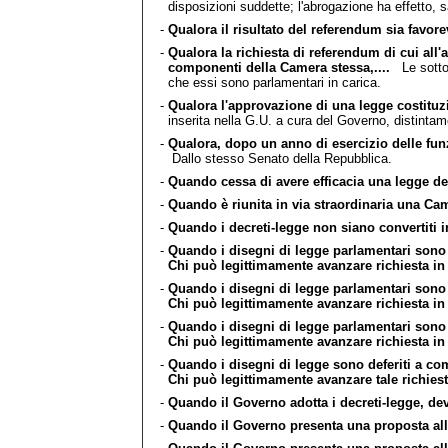
disposizioni suddette; l'abrogazione ha effetto, 
-
Qualora il risultato del referendum sia favor
-
Qualora la richiesta di referendum di cui all
componenti della Camera stessa,....
Le sottosc
che essi sono parlamentari in carica.
-
Qualora l'approvazione di una legge costituzi
inserita nella G.U. a cura del Governo, distinta
-
Qualora, dopo un anno di esercizio delle funz
Dallo stesso Senato della Repubblica.
-
Quando cessa di avere efficacia una legge del
-
Quando è riunita in via straordinaria una Cam
-
Quando i decreti-legge non siano convertiti i
-
Quando i disegni di legge parlamentari sono 
Chi può legittimamente avanzare richiesta in
-
Quando i disegni di legge parlamentari sono 
Chi può legittimamente avanzare richiesta in
-
Quando i disegni di legge parlamentari sono 
Chi può legittimamente avanzare richiesta in
-
Quando i disegni di legge sono deferiti a co
Chi può legittimamente avanzare tale richies
-
Quando il Governo adotta i decreti-legge, dev
-
Quando il Governo presenta una proposta alle