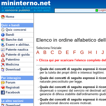
Login
Home
Quiz e bandi
Quiz concorsi
Bandi
Elenco in ordine alfabetico del
Banche dati
Esami e abilitaz.
Seleziona l'iniziale:
Patente nautica
A
B
C
D
E
F
G
H
I
J
Patente di guida
Patentino
>
Clicca qui per scaricare l'elenco completo d
Medicina
-
Quale dei concetti di seguito espressi è ricond
Download
per la tutela dei propri diritti e interessi legittimi.
-
Quale dei concetti di seguito espressi è ricon
Per interagire
naturale precostituito per legge.
Forum
-
Quale dei concetti di seguito espressi è ricon
Registrati
dispensati o sospesi dal servizio né destinati ad 
Facebook
garanzie di difesa stabilite dall'ordinamento giudi
-
Quale dei concetti di seguito espressi è rico
Le altre sezioni
giurisdizionali devono essere motivati.
Download