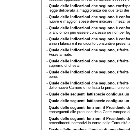
-
Quale delle indicazioni che seguono corrispon
legge deliberata a maggioranza dei due terzi dei
-
Quale delle indicazioni che seguono è conforme
nuove e maggiori spese deve indicare i mezzi per
-
Quale delle indicazioni che seguono è conforme
bilancio non può essere concesso se non per leg
-
Quale delle indicazioni che seguono è conforme
anno i bilanci e il rendiconto consuntivo present
-
Quale delle indicazioni che seguono, riferite 
Forze armate.
-
Quale delle indicazioni che seguono, riferite 
supremo di difesa.
-
Quale delle indicazioni che seguono, riferite 
pene.
-
Quale delle indicazioni che seguono, riferite 
delle nuove Camere e ne fissa la prima riunione.
-
Quale delle seguenti fattispecie configura u
-
Quale delle seguenti fattispecie configura u
-
Quale delle seguenti funzioni il Presidente d
conseguenti alle pronunce della Corte europea dei
-
Quale delle seguenti funzioni il Presidente d
procedimenti normativi in corso nelle Comunità e
-
Quale effetto produce l'ipotesi di impedime