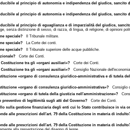
nducibile al principio di autonomia e indipendenza del giudice, sancito 
nducibile al principio di autonomia e indipendenza del giudice, sancito 
ducibile al principio di eguaglianza e di imparzialità del giudice, sancit
ge, senza distinzione di sesso, di razza, di lingua, di religione, di opinioni poli
one speciale?
Il Tribunale militare.
one speciale?
La Corte dei conti.
one speciale?
Il Tribunale superiore delle acque pubbliche.
uzionale?
Corte dei Conti.
 Costituzione tra gli «organi ausiliari»?
Corte dei Conti.
 Costituzione tra gli «organi ausiliari»?
Consiglio Nazionale dell'economia 
stituzione «organo di consulenza giuridico-amministrativa e di tutela de
ostituzione «organo di consulenza giuridico-amministrativa»?
Consiglio d
stituzione «organo di tutela della giustizia nell'amministrazione»?
Consig
o preventivo di legittimità sugli atti del Governo?
Corte dei Conti.
lo sulla gestione finanziaria degli enti cui lo Stato contribuisce in via o
de alle prescrizioni dell'art. 79 della Costituzione in materia di indulto
de alle prescrizioni dell'art. 79 della Costituzione in materia di indulto
mente alla presentazione del disegno di legge.