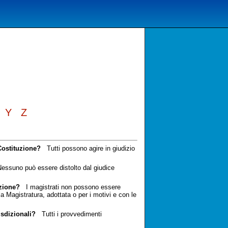
Y
Z
 Costituzione?
Tutti possono agire in giudizio
ssuno può essere distolto dal giudice
uzione?
I magistrati non possono essere
a Magistratura, adottata o per i motivi e con le
isdizionali?
Tutti i provvedimenti