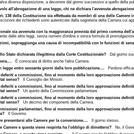
salva diversa disposizione, a decorrere dal giorno successivo a quello della pu
evole all'abrogazione di una legge, chi ne dichiara l'avvenuta abrogazion
'art. 138 della Costituzione sia effettuata da membri di una delle Camere 
rizioni dei richiedenti sono autenticate dalla segreteria della Camera cui ap
onale sia avvenuta con la maggioranza prevista dal primo comma dell'art.
mente dalle altre leggi, senza numero d'ordine e senza formula di promulgazion
ioni, sopraggiunga una causa di incompatibilità con le funzioni di senato
lo Stato dichiarata illegittima dalla Corte Costituzionale?
Dal giorno succ
era....
É convocata di diritto anche l'altra Camera.
n legge entro sessanta giorni dalla loro pubblicazione....
Perdono efficacia
deferiti a commissioni, fino al momento della loro approvazione definit
 tal senso?
Il Consiglio dei Ministri.
deferiti a commissioni, fino al momento della loro approvazione definit
 tal senso?
Un quinto della Commissione parlamentare.
deferiti a commissioni, fino al momento della loro approvazione definit
 tal senso?
Un decimo dei componenti della Camera.
mmissioni parlamentari, fino al momento della loro approvazione definit
ta?
Il Governo.
e presentarsi alle Camere per la conversione....
Il giorno stesso.
 Camere e questa viene respinta ha l'obbligo di dimettersi?
No, il Gover