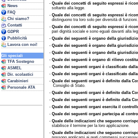
-
Quale dei concetti di seguito espressi è rico
News
soltanto alla legge.
FAQ
-
Quale dei concetti di seguito espressi è rico
Chi siamo?
distinguono tra loro solo per diversità di funzioni.
Contatti
-
Quale dei concetti di seguito espressi è ricon
pari dignità sociale e sono eguali davanti alla leg
GDPR
Pubblicità
-
Quale dei seguenti è organo della giurisdizi
Lavora con noi!
-
Quale dei seguenti è organo della giurisdizi
-
Quale dei seguenti è organo della giurisdizi
Gli speciali
-
Quale dei seguenti è organo di rilievo costit
TFA Sostegno
-
Quale dei seguenti organi è classificato dalla
ASMEL
-
Quale dei seguenti organi è classificato dalla
Dir. scolastici
-
Quale dei seguenti organi è definito dalla Co
Carabinieri
Consiglio di Stato.
Personale ATA
-
Quale dei seguenti organi è definito dalla C
-
Quale dei seguenti organi è definito dalla Co
-
Quale dei seguenti organi esercita il controll
-
Quale dei seguenti organi partecipa al control
-
Quale delle indicazioni che seguono corrispon
stabilisce il termine per la loro applicazione.
-
Quale delle indicazioni che seguono corrispon
possono applicarsi ai reati commessi successiva