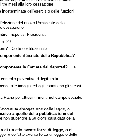
 tre mesi alla loro cessazione.
ndeterminata dell'esercizio delle funzioni,
l'elezione del nuovo Presidente della
ro cessazione.
re i rispettivi Presidenti.
n. 20.
ioni?
Corte costituzionale.
n componente il Senato della Repubblica?
n componente la Camera dei deputati?
La
ntrollo preventivo di legittimità.
de alle indagini ed agli esami con gli stessi
la Patria per altissimi meriti nel campo sociale,
 l'avvenuta abrogazione della legge, o
essivo a quello della pubblicazione del
 non superiore a 60 giorni dalla data della
o di un atto avente forza di legge, o di
e, o dell'atto avente forza di legge, o delle