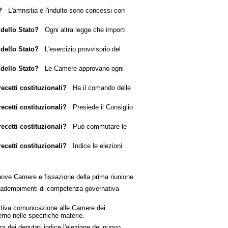
?
L'amnistia e l'indulto sono concessi con
 dello Stato?
Ogni altra legge che importi
 dello Stato?
L'esercizio provvisorio del
 dello Stato?
Le Camere approvano ogni
ecetti costituzionali?
Ha il comando delle
ecetti costituzionali?
Presiede il Consiglio
ecetti costituzionali?
Può commutare le
ecetti costituzionali?
Indice le elezioni
uove Camere e fissazione della prima riunione.
adempimenti di competenza governativa
iva comunicazione alle Camere dei
rno nelle specifiche materie.
 dei deputati indice l'elezione del nuovo