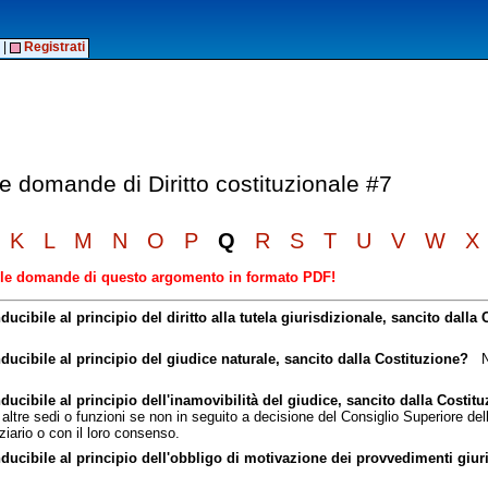
|
Registrati
le domande di Diritto costituzionale #7
K
L
M
N
O
P
Q
R
S
T
U
V
W
X
elle domande di questo argomento in formato PDF!
ucibile al principio del diritto alla tutela giurisdizionale, sancito dalla
ducibile al principio del giudice naturale, sancito dalla Costituzione?
Ne
ducibile al principio dell'inamovibilità del giudice, sancito dalla Costit
altre sedi o funzioni se non in seguito a decisione del Consiglio Superiore dell
ziario o con il loro consenso.
nducibile al principio dell'obbligo di motivazione dei provvedimenti giur