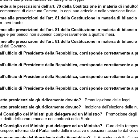
de alle prescrizioni dell'art. 79 della Costituzione in materia di indulto
 componenti di ciascuna Camera, in ogni suo articolo e nella votazione finale.
 alle prescrizioni dell'art. 81 della Costituzione in materia di bilancio
 farvi fronte.
 alle prescrizioni dell'art. 81 della Costituzione in materia di bilancio
ge e per periodi non superiori complessivamente a quattro mesi.
 alle prescrizioni dell'art. 81 della Costituzione in materia di bilancio
ati dal Governo.
all'ufficio di Presidente della Repubblica, corrisponde correttamente a pr
all'ufficio di Presidente della Repubblica, corrisponde correttamente a pr
all'ufficio di Presidente della Repubblica, corrisponde correttamente a pr
all'ufficio di Presidente della Repubblica, corrisponde correttamente a pr
n atto presidenziale giuridicamente dovuto?
Promulgazione delle leggi.
n atto presidenziale giuridicamente dovuto?
Indizione dell'elezione delle n
el Consiglio dei Ministri può delegare ad un Ministro?
Promozione degli 
 diritti dell'uomo emanate nei confronti dello Stato.
el Consiglio dei Ministri può delegare ad un Ministro?
Cura della tempest
uropee, informando il Parlamento delle iniziative e posizioni assunte dal Gove
nto permanente del Presidente della Repubblica?
Il Presidente della Camera