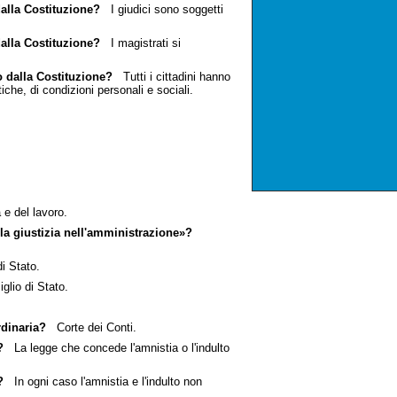
dalla Costituzione?
I giudici sono soggetti
dalla Costituzione?
I magistrati si
o dalla Costituzione?
Tutti i cittadini hanno
tiche, di condizioni personali e sociali.
e del lavoro.
lla giustizia nell'amministrazione»?
i Stato.
lio di Stato.
rdinaria?
Corte dei Conti.
?
La legge che concede l'amnistia o l'indulto
?
In ogni caso l'amnistia e l'indulto non