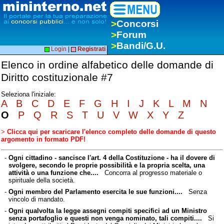
>
Concorsi
>
Forum
>
Bandi/G.U.
Login
|
Registrati
Elenco in ordine alfabetico delle domande di
Diritto costituzionale #7
Seleziona l'iniziale:
A
B
C
D
E
F
G
H
I
J
K
L
M
N
O
P
Q
R
S
T
U
V
W
X
Y
Z
>
Clicca qui per scaricare l'elenco completo delle domande di questo
argomento in formato PDF!
-
Ogni cittadino - sancisce l'art. 4 della Costituzione - ha il dovere di
svolgere, secondo le proprie possibilità e la propria scelta, una
attività o una funzione che....
Concorra al progresso materiale o
spirituale della società.
-
Ogni membro del Parlamento esercita le sue funzioni....
Senza
vincolo di mandato.
-
Ogni qualvolta la legge assegni compiti specifici ad un Ministro
senza portafoglio e questi non venga nominato, tali compiti....
Si