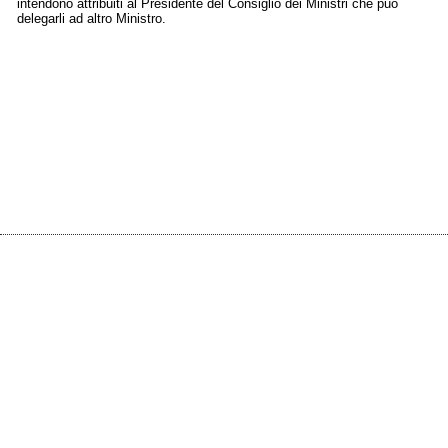
intendono attribuiti al Presidente del Consiglio dei Ministri che può
delegarli ad altro Ministro.