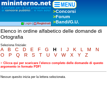
>
Concorsi
>
Forum
>
Bandi/G.U.
Login
|
Registrati
Elenco in ordine alfabetico delle domande di
Ortografia
Seleziona l'iniziale:
A
B
C
D
E
F
G
H
I
J
K
L
M
N
O
P
Q
R
S
T
U
V
W
X
Y
Z
>
Clicca qui per scaricare l'elenco completo delle domande di questo
argomento in formato PDF!
Nessun quesito inizia per la lettera selezionata.