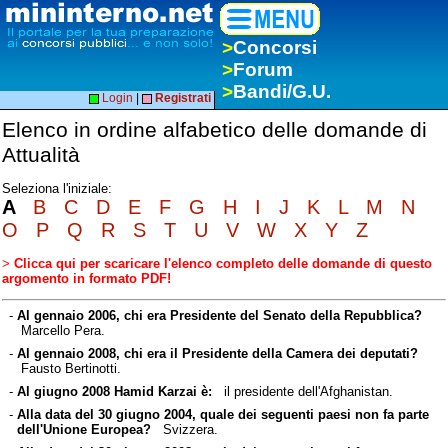
>
Concorsi
>
Forum
>
Bandi/G.U.
Login
|
Registrati
Elenco in ordine alfabetico delle domande di
Attualità
Seleziona l'iniziale:
A
B
C
D
E
F
G
H
I
J
K
L
M
N
O
P
Q
R
S
T
U
V
W
X
Y
Z
>
Clicca qui per scaricare l'elenco completo delle domande di questo
argomento in formato PDF!
-
Al gennaio 2006, chi era Presidente del Senato della Repubblica?
Marcello Pera.
-
Al gennaio 2008, chi era il Presidente della Camera dei deputati?
Fausto Bertinotti.
-
Al giugno 2008 Hamid Karzai è:
il presidente dell'Afghanistan.
-
Alla data del 30 giugno 2004, quale dei seguenti paesi non fa parte
dell'Unione Europea?
Svizzera.