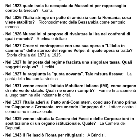
-
Nel 1923 quale isola fu occupata da Mussolini per rappresaglia
contro la Grecia?
Corfù.
-
Nel 1926 l'Italia stringe un patto di amicizia con la Romania; cosa
viene stabilito?
Riconoscimento della Bessarabia come territorio
romeno.
-
Nel 1926 Mussolini si propose di rivalutare la lira nei confronti di
quali monete?
Sterlina e dollaro.
-
Nel 1927 Croce si contrappose con una sua opera a "L'Italia in
cammino" dello storico del regime Volpe; di quale opera si tratta?
Storia d'Italia dal 1871 al 1915.
-
Nel 1927 fu imposta dal regime fascista una singolare tassa. Quali
soggetti colpiva?
I celibi.
-
Nel 1927 fu raggiunta la "quota novanta". Tale misura fissava:
La
parità della lira con la sterlina.
-
Nel 1931 venne creato l'Istituto Mobiliare Italiano (IMI), come organo
di intervento statale. Quali ne erano i compiti?
Fornire finanziamenti
a lungo termine alle industrie in crisi.
-
Nel 1937 l'Italia aderì al Patto anti-Comintern, concluso l'anno prima
tra Giappone e Germania, assumendo l'impegno di:
Lottare contro il
comunismo internazionale.
-
Nel 1939 venne istituita la Camera dei Fasci e delle Corporazioni in
sostituzione di un organo istituzionale. Quale?
La Camera dei
Deputati.
-
Nel 1943 il Re lasciò Roma per rifugiarsi:
A Brindisi.