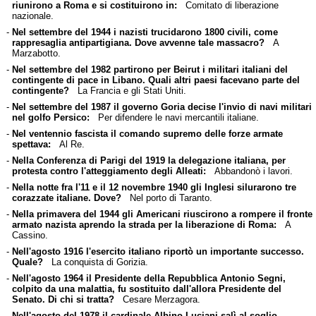
riunirono a Roma e si costituirono in:
Comitato di liberazione
nazionale.
-
Nel settembre del 1944 i nazisti trucidarono 1800 civili, come
rappresaglia antipartigiana. Dove avvenne tale massacro?
A
Marzabotto.
-
Nel settembre del 1982 partirono per Beirut i militari italiani del
contingente di pace in Libano. Quali altri paesi facevano parte del
contingente?
La Francia e gli Stati Uniti.
-
Nel settembre del 1987 il governo Goria decise l'invio di navi militari
nel golfo Persico:
Per difendere le navi mercantili italiane.
-
Nel ventennio fascista il comando supremo delle forze armate
spettava:
Al Re.
-
Nella Conferenza di Parigi del 1919 la delegazione italiana, per
protesta contro l'atteggiamento degli Alleati:
Abbandonò i lavori.
-
Nella notte fra l'11 e il 12 novembre 1940 gli Inglesi silurarono tre
corazzate italiane. Dove?
Nel porto di Taranto.
-
Nella primavera del 1944 gli Americani riuscirono a rompere il fronte
armato nazista aprendo la strada per la liberazione di Roma:
A
Cassino.
-
Nell'agosto 1916 l'esercito italiano riportò un importante successo.
Quale?
La conquista di Gorizia.
-
Nell'agosto 1964 il Presidente della Repubblica Antonio Segni,
colpito da una malattia, fu sostituito dall'allora Presidente del
Senato. Di chi si tratta?
Cesare Merzagora.
-
Nell'agosto del 1978 il cardinale Albino Luciani salì al soglio