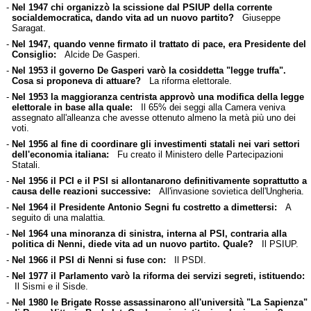
-
Nel 1947 chi organizzò la scissione dal PSIUP della corrente
socialdemocratica, dando vita ad un nuovo partito?
Giuseppe
Saragat.
-
Nel 1947, quando venne firmato il trattato di pace, era Presidente del
Consiglio:
Alcide De Gasperi.
-
Nel 1953 il governo De Gasperi varò la cosiddetta "legge truffa".
Cosa si proponeva di attuare?
La riforma elettorale.
-
Nel 1953 la maggioranza centrista approvò una modifica della legge
elettorale in base alla quale:
Il 65% dei seggi alla Camera veniva
assegnato all'alleanza che avesse ottenuto almeno la metà più uno dei
voti.
-
Nel 1956 al fine di coordinare gli investimenti statali nei vari settori
dell'economia italiana:
Fu creato il Ministero delle Partecipazioni
Statali.
-
Nel 1956 il PCI e il PSI si allontanarono definitivamente soprattutto a
causa delle reazioni successive:
All'invasione sovietica dell'Ungheria.
-
Nel 1964 il Presidente Antonio Segni fu costretto a dimettersi:
A
seguito di una malattia.
-
Nel 1964 una minoranza di sinistra, interna al PSI, contraria alla
politica di Nenni, diede vita ad un nuovo partito. Quale?
Il PSIUP.
-
Nel 1966 il PSI di Nenni si fuse con:
Il PSDI.
-
Nel 1977 il Parlamento varò la riforma dei servizi segreti, istituendo:
Il Sismi e il Sisde.
-
Nel 1980 le Brigate Rosse assassinarono all'università "La Sapienza"