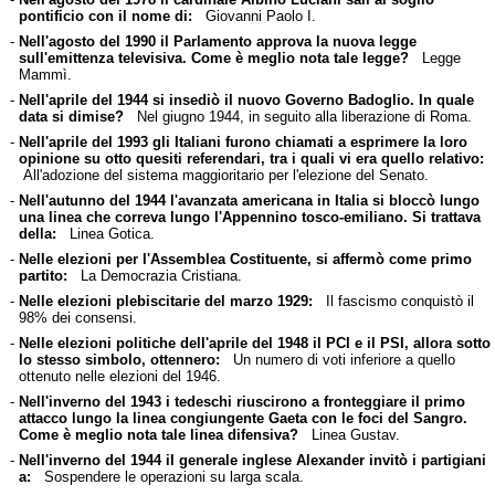
pontificio con il nome di:
Giovanni Paolo I.
-
Nell'agosto del 1990 il Parlamento approva la nuova legge
sull'emittenza televisiva. Come è meglio nota tale legge?
Legge
Mammì.
-
Nell'aprile del 1944 si insediò il nuovo Governo Badoglio. In quale
data si dimise?
Nel giugno 1944, in seguito alla liberazione di Roma.
-
Nell'aprile del 1993 gli Italiani furono chiamati a esprimere la loro
opinione su otto quesiti referendari, tra i quali vi era quello relativo:
All'adozione del sistema maggioritario per l'elezione del Senato.
-
Nell'autunno del 1944 l'avanzata americana in Italia si bloccò lungo
una linea che correva lungo l'Appennino tosco-emiliano. Si trattava
della:
Linea Gotica.
-
Nelle elezioni per l'Assemblea Costituente, si affermò come primo
partito:
La Democrazia Cristiana.
-
Nelle elezioni plebiscitarie del marzo 1929:
Il fascismo conquistò il
98% dei consensi.
-
Nelle elezioni politiche dell'aprile del 1948 il PCI e il PSI, allora sotto
lo stesso simbolo, ottennero:
Un numero di voti inferiore a quello
ottenuto nelle elezioni del 1946.
-
Nell'inverno del 1943 i tedeschi riuscirono a fronteggiare il primo
attacco lungo la linea congiungente Gaeta con le foci del Sangro.
Come è meglio nota tale linea difensiva?
Linea Gustav.
-
Nell'inverno del 1944 il generale inglese Alexander invitò i partigiani
a:
Sospendere le operazioni su larga scala.