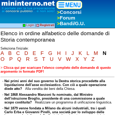
>
Concorsi
>
Forum
>
Bandi/G.U.
Login
|
Registrati
Elenco in ordine alfabetico delle domande di
Storia contemporanea
Seleziona l'iniziale:
A
B
C
D
E
F
G
H
I
J
K
L
M
N
O
P
Q
R
S
T
U
V
W
X
Y
Z
>
Clicca qui per scaricare l'elenco completo delle domande di questo
argomento in formato PDF!
-
Nei primi anni del suo governo la Destra storica procedette alla
liquidazione dell'asse ecclesiastico. Con ciò a quale operazione
diede atto?
Alla vendita dei beni della Chiesa.
-
Nel 1868 Alessandro Manzoni fu nominato, dal Ministro
dell'istruzione Broglio, presidente di una commissione a quale
scopo costituita?
Realizzare un programma di unificazione linguistica.
-
Nel 1879 venne fondata a Milano da alcuni industriali, tra i quali
Carlo Erba e Giovanni Pirelli, una società per lo sviluppo delle