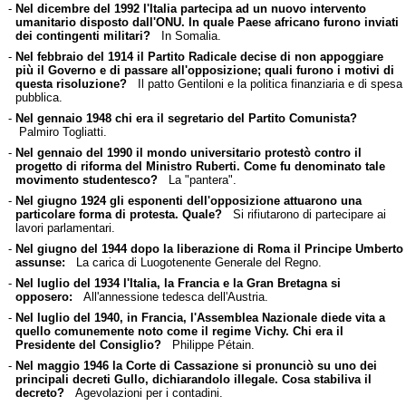
-
Nel dicembre del 1992 l'Italia partecipa ad un nuovo intervento
umanitario disposto dall'ONU. In quale Paese africano furono inviati
dei contingenti militari?
In Somalia.
-
Nel febbraio del 1914 il Partito Radicale decise di non appoggiare
più il Governo e di passare all'opposizione; quali furono i motivi di
questa risoluzione?
Il patto Gentiloni e la politica finanziaria e di spesa
pubblica.
-
Nel gennaio 1948 chi era il segretario del Partito Comunista?
Palmiro Togliatti.
-
Nel gennaio del 1990 il mondo universitario protestò contro il
progetto di riforma del Ministro Ruberti. Come fu denominato tale
movimento studentesco?
La "pantera".
-
Nel giugno 1924 gli esponenti dell'opposizione attuarono una
particolare forma di protesta. Quale?
Si rifiutarono di partecipare ai
lavori parlamentari.
-
Nel giugno del 1944 dopo la liberazione di Roma il Principe Umberto
assunse:
La carica di Luogotenente Generale del Regno.
-
Nel luglio del 1934 l'Italia, la Francia e la Gran Bretagna si
opposero:
All'annessione tedesca dell'Austria.
-
Nel luglio del 1940, in Francia, l'Assemblea Nazionale diede vita a
quello comunemente noto come il regime Vichy. Chi era il
Presidente del Consiglio?
Philippe Pétain.
-
Nel maggio 1946 la Corte di Cassazione si pronunciò su uno dei
principali decreti Gullo, dichiarandolo illegale. Cosa stabiliva il
decreto?
Agevolazioni per i contadini.