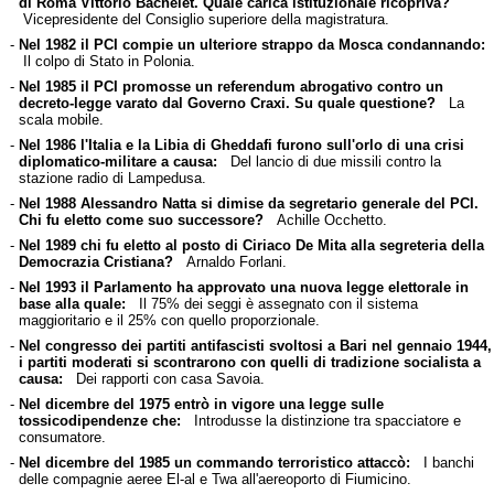
di Roma Vittorio Bachelet. Quale carica istituzionale ricopriva?
Vicepresidente del Consiglio superiore della magistratura.
-
Nel 1982 il PCI compie un ulteriore strappo da Mosca condannando:
Il colpo di Stato in Polonia.
-
Nel 1985 il PCI promosse un referendum abrogativo contro un
decreto-legge varato dal Governo Craxi. Su quale questione?
La
scala mobile.
-
Nel 1986 l'Italia e la Libia di Gheddafi furono sull'orlo di una crisi
diplomatico-militare a causa:
Del lancio di due missili contro la
stazione radio di Lampedusa.
-
Nel 1988 Alessandro Natta si dimise da segretario generale del PCI.
Chi fu eletto come suo successore?
Achille Occhetto.
-
Nel 1989 chi fu eletto al posto di Ciriaco De Mita alla segreteria della
Democrazia Cristiana?
Arnaldo Forlani.
-
Nel 1993 il Parlamento ha approvato una nuova legge elettorale in
base alla quale:
Il 75% dei seggi è assegnato con il sistema
maggioritario e il 25% con quello proporzionale.
-
Nel congresso dei partiti antifascisti svoltosi a Bari nel gennaio 1944,
i partiti moderati si scontrarono con quelli di tradizione socialista a
causa:
Dei rapporti con casa Savoia.
-
Nel dicembre del 1975 entrò in vigore una legge sulle
tossicodipendenze che:
Introdusse la distinzione tra spacciatore e
consumatore.
-
Nel dicembre del 1985 un commando terroristico attaccò:
I banchi
delle compagnie aeree El-al e Twa all'aereoporto di Fiumicino.