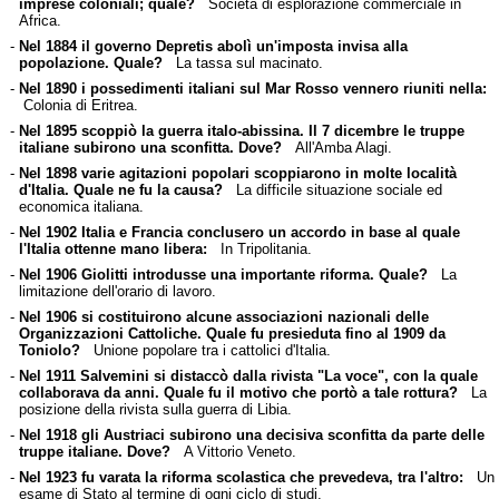
imprese coloniali; quale?
Società di esplorazione commerciale in
Africa.
-
Nel 1884 il governo Depretis abolì un'imposta invisa alla
popolazione. Quale?
La tassa sul macinato.
-
Nel 1890 i possedimenti italiani sul Mar Rosso vennero riuniti nella:
Colonia di Eritrea.
-
Nel 1895 scoppiò la guerra italo-abissina. Il 7 dicembre le truppe
italiane subirono una sconfitta. Dove?
All'Amba Alagi.
-
Nel 1898 varie agitazioni popolari scoppiarono in molte località
d'Italia. Quale ne fu la causa?
La difficile situazione sociale ed
economica italiana.
-
Nel 1902 Italia e Francia conclusero un accordo in base al quale
l'Italia ottenne mano libera:
In Tripolitania.
-
Nel 1906 Giolitti introdusse una importante riforma. Quale?
La
limitazione dell'orario di lavoro.
-
Nel 1906 si costituirono alcune associazioni nazionali delle
Organizzazioni Cattoliche. Quale fu presieduta fino al 1909 da
Toniolo?
Unione popolare tra i cattolici d'Italia.
-
Nel 1911 Salvemini si distaccò dalla rivista "La voce", con la quale
collaborava da anni. Quale fu il motivo che portò a tale rottura?
La
posizione della rivista sulla guerra di Libia.
-
Nel 1918 gli Austriaci subirono una decisiva sconfitta da parte delle
truppe italiane. Dove?
A Vittorio Veneto.
-
Nel 1923 fu varata la riforma scolastica che prevedeva, tra l'altro:
Un
esame di Stato al termine di ogni ciclo di studi.