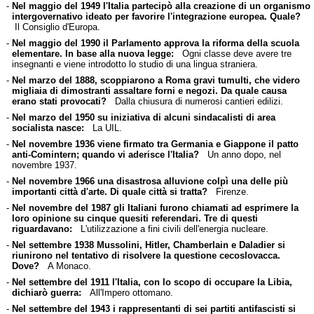
-
Nel maggio del 1949 l'Italia partecipò alla creazione di un organismo
intergovernativo ideato per favorire l'integrazione europea. Quale?
Il Consiglio d'Europa.
-
Nel maggio del 1990 il Parlamento approva la riforma della scuola
elementare. In base alla nuova legge:
Ogni classe deve avere tre
insegnanti e viene introdotto lo studio di una lingua straniera.
-
Nel marzo del 1888, scoppiarono a Roma gravi tumulti, che videro
migliaia di dimostranti assaltare forni e negozi. Da quale causa
erano stati provocati?
Dalla chiusura di numerosi cantieri edilizi.
-
Nel marzo del 1950 su iniziativa di alcuni sindacalisti di area
socialista nasce:
La UIL.
-
Nel novembre 1936 viene firmato tra Germania e Giappone il patto
anti-Comintern; quando vi aderisce l'Italia?
Un anno dopo, nel
novembre 1937.
-
Nel novembre 1966 una disastrosa alluvione colpì una delle più
importanti città d'arte. Di quale città si tratta?
Firenze.
-
Nel novembre del 1987 gli Italiani furono chiamati ad esprimere la
loro opinione su cinque quesiti referendari. Tre di questi
riguardavano:
L'utilizzazione a fini civili dell'energia nucleare.
-
Nel settembre 1938 Mussolini, Hitler, Chamberlain e Daladier si
riunirono nel tentativo di risolvere la questione cecoslovacca.
Dove?
A Monaco.
-
Nel settembre del 1911 l'Italia, con lo scopo di occupare la Libia,
dichiarò guerra:
All'Impero ottomano.
-
Nel settembre del 1943 i rappresentanti di sei partiti antifascisti si