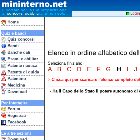
Login
Home
Quiz e bandi
Quiz concorsi
Bandi
Elenco in ordine alfabetico del
Banche dati
Esami e abilitaz.
Seleziona l'iniziale:
Patente nautica
A
B
C
D
E
F
G
H
I
J
Patente di guida
Patentino
>
Clicca qui per scaricare l'elenco completo d
Medicina
-
Ha il Capo dello Stato il potere autonomo di 
Download
Per interagire
Forum
Registrati
Facebook
Le altre sezioni
Download