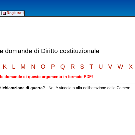
|
Registrati
le domande di Diritto costituzionale
K
L
M
N
O
P
Q
R
S
T
U
V
W
X
elle domande di questo argomento in formato PDF!
dichiarazione di guerra?
No, è vincolato alla deliberazione delle Camere.