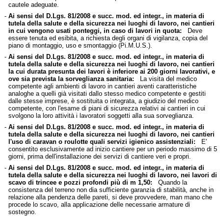
cautele adeguate.
-
Ai sensi del D.Lgs. 81/2008 e succ. mod. ed integr., in materia di
tutela della salute e della sicurezza nei luoghi di lavoro, nei cantieri
in cui vengono usati ponteggi, in caso di lavori in quota:
Deve
essere tenuta ed esibita, a richiesta degli organi di vigilanza, copia del
piano di montaggio, uso e smontaggio (Pi.M.U.S.).
-
Ai sensi del D.Lgs. 81/2008 e succ. mod. ed integr., in materia di
tutela della salute e della sicurezza nei luoghi di lavoro, nei cantieri
la cui durata presunta dei lavori è inferiore ai 200 giorni lavorativi, e
ove sia prevista la sorveglianza sanitaria:
La visita del medico
competente agli ambienti di lavoro in cantieri aventi caratteristiche
analoghe a quelli già visitati dallo stesso medico competente e gestiti
dalle stesse imprese, è sostituita o integrata, a giudizio del medico
competente, con l'esame di piani di sicurezza relativi ai cantieri in cui
svolgono la loro attività i lavoratori soggetti alla sua sorveglianza.
-
Ai sensi del D.Lgs. 81/2008 e succ. mod. ed integr., in materia di
tutela della salute e della sicurezza nei luoghi di lavoro, nei cantieri
l'uso di caravan o roulotte quali servizi igienico assistenziali:
E'
consentito esclusivamente ad inizio cantiere per un periodo massimo di 5
giorni, prima dell'installazione dei servizi di cantiere veri e propri.
-
Ai sensi del D.Lgs. 81/2008 e succ. mod. ed integr., in materia di
tutela della salute e della sicurezza nei luoghi di lavoro, nei lavori di
scavo di trincee e pozzi profondi più di m 1,50:
Quando la
consistenza del terreno non dia sufficiente garanzia di stabilità, anche in
relazione alla pendenza delle pareti, si deve provvedere, man mano che
procede lo scavo, alla applicazione delle necessarie armature di
sostegno.