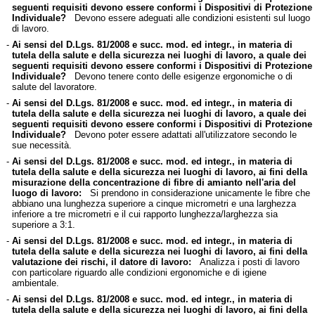
seguenti requisiti devono essere conformi i Dispositivi di Protezione
Individuale?
Devono essere adeguati alle condizioni esistenti sul luogo
di lavoro.
-
Ai sensi del D.Lgs. 81/2008 e succ. mod. ed integr., in materia di
tutela della salute e della sicurezza nei luoghi di lavoro, a quale dei
seguenti requisiti devono essere conformi i Dispositivi di Protezione
Individuale?
Devono tenere conto delle esigenze ergonomiche o di
salute del lavoratore.
-
Ai sensi del D.Lgs. 81/2008 e succ. mod. ed integr., in materia di
tutela della salute e della sicurezza nei luoghi di lavoro, a quale dei
seguenti requisiti devono essere conformi i Dispositivi di Protezione
Individuale?
Devono poter essere adattati all'utilizzatore secondo le
sue necessità.
-
Ai sensi del D.Lgs. 81/2008 e succ. mod. ed integr., in materia di
tutela della salute e della sicurezza nei luoghi di lavoro, ai fini della
misurazione della concentrazione di fibre di amianto nell'aria del
luogo di lavoro:
Si prendono in considerazione unicamente le fibre che
abbiano una lunghezza superiore a cinque micrometri e una larghezza
inferiore a tre micrometri e il cui rapporto lunghezza/larghezza sia
superiore a 3:1.
-
Ai sensi del D.Lgs. 81/2008 e succ. mod. ed integr., in materia di
tutela della salute e della sicurezza nei luoghi di lavoro, ai fini della
valutazione dei rischi, il datore di lavoro:
Analizza i posti di lavoro
con particolare riguardo alle condizioni ergonomiche e di igiene
ambientale.
-
Ai sensi del D.Lgs. 81/2008 e succ. mod. ed integr., in materia di
tutela della salute e della sicurezza nei luoghi di lavoro, ai fini della