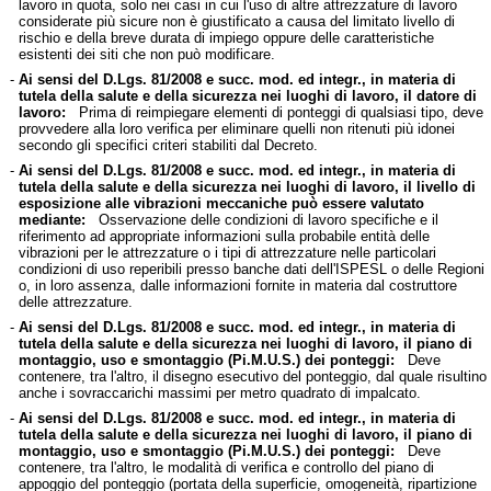
lavoro in quota, solo nei casi in cui l'uso di altre attrezzature di lavoro
considerate più sicure non è giustificato a causa del limitato livello di
rischio e della breve durata di impiego oppure delle caratteristiche
esistenti dei siti che non può modificare.
-
Ai sensi del D.Lgs. 81/2008 e succ. mod. ed integr., in materia di
tutela della salute e della sicurezza nei luoghi di lavoro, il datore di
lavoro:
Prima di reimpiegare elementi di ponteggi di qualsiasi tipo, deve
provvedere alla loro verifica per eliminare quelli non ritenuti più idonei
secondo gli specifici criteri stabiliti dal Decreto.
-
Ai sensi del D.Lgs. 81/2008 e succ. mod. ed integr., in materia di
tutela della salute e della sicurezza nei luoghi di lavoro, il livello di
esposizione alle vibrazioni meccaniche può essere valutato
mediante:
Osservazione delle condizioni di lavoro specifiche e il
riferimento ad appropriate informazioni sulla probabile entità delle
vibrazioni per le attrezzature o i tipi di attrezzature nelle particolari
condizioni di uso reperibili presso banche dati dell'ISPESL o delle Regioni
o, in loro assenza, dalle informazioni fornite in materia dal costruttore
delle attrezzature.
-
Ai sensi del D.Lgs. 81/2008 e succ. mod. ed integr., in materia di
tutela della salute e della sicurezza nei luoghi di lavoro, il piano di
montaggio, uso e smontaggio (Pi.M.U.S.) dei ponteggi:
Deve
contenere, tra l'altro, il disegno esecutivo del ponteggio, dal quale risultino
anche i sovraccarichi massimi per metro quadrato di impalcato.
-
Ai sensi del D.Lgs. 81/2008 e succ. mod. ed integr., in materia di
tutela della salute e della sicurezza nei luoghi di lavoro, il piano di
montaggio, uso e smontaggio (Pi.M.U.S.) dei ponteggi:
Deve
contenere, tra l'altro, le modalità di verifica e controllo del piano di
appoggio del ponteggio (portata della superficie, omogeneità, ripartizione