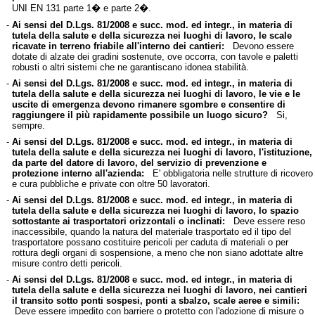
UNI EN 131 parte 1� e parte 2�.
-
Ai sensi del D.Lgs. 81/2008 e succ. mod. ed integr., in materia di
tutela della salute e della sicurezza nei luoghi di lavoro, le scale
ricavate in terreno friabile all'interno dei cantieri:
Devono essere
dotate di alzate dei gradini sostenute, ove occorra, con tavole e paletti
robusti o altri sistemi che ne garantiscano idonea stabilità.
-
Ai sensi del D.Lgs. 81/2008 e succ. mod. ed integr., in materia di
tutela della salute e della sicurezza nei luoghi di lavoro, le vie e le
uscite di emergenza devono rimanere sgombre e consentire di
raggiungere il più rapidamente possibile un luogo sicuro?
Si,
sempre.
-
Ai sensi del D.Lgs. 81/2008 e succ. mod. ed integr., in materia di
tutela della salute e della sicurezza nei luoghi di lavoro, l'istituzione,
da parte del datore di lavoro, del servizio di prevenzione e
protezione interno all'azienda:
E' obbligatoria nelle strutture di ricovero
e cura pubbliche e private con oltre 50 lavoratori.
-
Ai sensi del D.Lgs. 81/2008 e succ. mod. ed integr., in materia di
tutela della salute e della sicurezza nei luoghi di lavoro, lo spazio
sottostante ai trasportatori orizzontali o inclinati:
Deve essere reso
inaccessibile, quando la natura del materiale trasportato ed il tipo del
trasportatore possano costituire pericoli per caduta di materiali o per
rottura degli organi di sospensione, a meno che non siano adottate altre
misure contro detti pericoli.
-
Ai sensi del D.Lgs. 81/2008 e succ. mod. ed integr., in materia di
tutela della salute e della sicurezza nei luoghi di lavoro, nei cantieri
il transito sotto ponti sospesi, ponti a sbalzo, scale aeree e simili:
Deve essere impedito con barriere o protetto con l'adozione di misure o