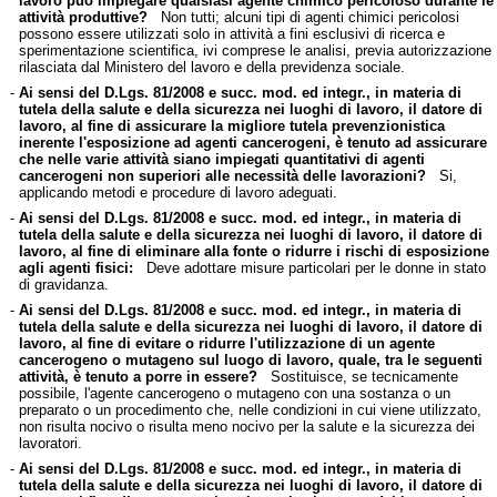
lavoro può impiegare qualsiasi agente chimico pericoloso durante le
attività produttive?
Non tutti; alcuni tipi di agenti chimici pericolosi
possono essere utilizzati solo in attività a fini esclusivi di ricerca e
sperimentazione scientifica, ivi comprese le analisi, previa autorizzazione
rilasciata dal Ministero del lavoro e della previdenza sociale.
-
Ai sensi del D.Lgs. 81/2008 e succ. mod. ed integr., in materia di
tutela della salute e della sicurezza nei luoghi di lavoro, il datore di
lavoro, al fine di assicurare la migliore tutela prevenzionistica
inerente l'esposizione ad agenti cancerogeni, è tenuto ad assicurare
che nelle varie attività siano impiegati quantitativi di agenti
cancerogeni non superiori alle necessità delle lavorazioni?
Si,
applicando metodi e procedure di lavoro adeguati.
-
Ai sensi del D.Lgs. 81/2008 e succ. mod. ed integr., in materia di
tutela della salute e della sicurezza nei luoghi di lavoro, il datore di
lavoro, al fine di eliminare alla fonte o ridurre i rischi di esposizione
agli agenti fisici:
Deve adottare misure particolari per le donne in stato
di gravidanza.
-
Ai sensi del D.Lgs. 81/2008 e succ. mod. ed integr., in materia di
tutela della salute e della sicurezza nei luoghi di lavoro, il datore di
lavoro, al fine di evitare o ridurre l'utilizzazione di un agente
cancerogeno o mutageno sul luogo di lavoro, quale, tra le seguenti
attività, è tenuto a porre in essere?
Sostituisce, se tecnicamente
possibile, l'agente cancerogeno o mutageno con una sostanza o un
preparato o un procedimento che, nelle condizioni in cui viene utilizzato,
non risulta nocivo o risulta meno nocivo per la salute e la sicurezza dei
lavoratori.
-
Ai sensi del D.Lgs. 81/2008 e succ. mod. ed integr., in materia di
tutela della salute e della sicurezza nei luoghi di lavoro, il datore di