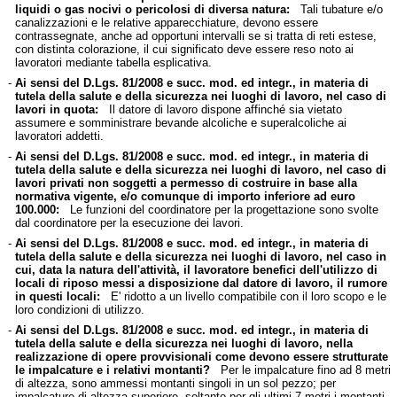
liquidi o gas nocivi o pericolosi di diversa natura:
Tali tubature e/o
canalizzazioni e le relative apparecchiature, devono essere
contrassegnate, anche ad opportuni intervalli se si tratta di reti estese,
con distinta colorazione, il cui significato deve essere reso noto ai
lavoratori mediante tabella esplicativa.
-
Ai sensi del D.Lgs. 81/2008 e succ. mod. ed integr., in materia di
tutela della salute e della sicurezza nei luoghi di lavoro, nel caso di
lavori in quota:
Il datore di lavoro dispone affinché sia vietato
assumere e somministrare bevande alcoliche e superalcoliche ai
lavoratori addetti.
-
Ai sensi del D.Lgs. 81/2008 e succ. mod. ed integr., in materia di
tutela della salute e della sicurezza nei luoghi di lavoro, nel caso di
lavori privati non soggetti a permesso di costruire in base alla
normativa vigente, e/o comunque di importo inferiore ad euro
100.000:
Le funzioni del coordinatore per la progettazione sono svolte
dal coordinatore per la esecuzione dei lavori.
-
Ai sensi del D.Lgs. 81/2008 e succ. mod. ed integr., in materia di
tutela della salute e della sicurezza nei luoghi di lavoro, nel caso in
cui, data la natura dell'attività, il lavoratore benefici dell'utilizzo di
locali di riposo messi a disposizione dal datore di lavoro, il rumore
in questi locali:
E' ridotto a un livello compatibile con il loro scopo e le
loro condizioni di utilizzo.
-
Ai sensi del D.Lgs. 81/2008 e succ. mod. ed integr., in materia di
tutela della salute e della sicurezza nei luoghi di lavoro, nella
realizzazione di opere provvisionali come devono essere strutturate
le impalcature e i relativi montanti?
Per le impalcature fino ad 8 metri
di altezza, sono ammessi montanti singoli in un sol pezzo; per
impalcature di altezza superiore, soltanto per gli ultimi 7 metri i montanti