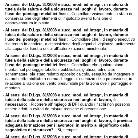
-
Ai sensi del D.Lgs. 81/2008 e succ. mod. ed integr., in materia di
tutela della salute e della sicurezza nei luoghi di lavoro, durante
l'uso dei ponteggi metallici fissi:
Controllare visivamente lo stato di
conservazione degli elementi di impalcato aventi funzione di
controventatura in pianta.
-
Ai sensi del D.Lgs. 81/2008 e succ. mod. ed integr., in materia di
tutela della salute e della sicurezza nei luoghi di lavoro, durante
l'uso dei ponteggi metallici fissi:
Controllare che il disegno esecutivo
sia tenuto in cantiere, a disposizione degli organi di vigilanza, unitamente
alla copia del libretto di cui all'autorizzazione ministeriale.
-
Ai sensi del D.Lgs. 81/2008 e succ. mod. ed integr., in materia di
tutela della salute e della sicurezza nei luoghi di lavoro, durante
l'uso dei ponteggi metallici fissi:
Controllare che qualora siano
montati sul ponteggio tabelloni pubblicitari, graticci, teli o altre
schermature, sia stato redatto apposito calcolo, eseguito da ingegnere o
da architetto abilitato a norma di legge all'esercizio della professione, in
relazione all'azione del vento presumibile per la zona ove il ponteggio è
montato.
-
Ai sensi del D.Lgs. 81/2008 e succ. mod. ed integr., in materia di
tutela della salute e della sicurezza nei luoghi di lavoro, è
necessario:
Ricorrere all'impiego di DPI quando i rischi non possono
essere ridotti o evitati da misure tecniche di prevenzione.
-
Ai sensi del D.Lgs. 81/2008 e succ. mod. ed integr., in materia di
tutela della salute e della sicurezza nei luoghi di lavoro, è prevista
adeguata formazione per i lavoratori in merito al significato della
segnaletica di sicurezza?
Si, sempre.
-
Ai sensi del D.Lgs. 81/2008 e succ. mod. ed integr., in materia di