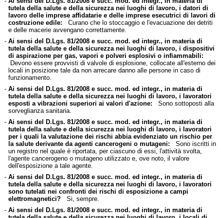
-
Ai sensi del D.Lgs. 81/2008 e succ. mod. ed integr., in materia di
tutela della salute e della sicurezza nei luoghi di lavoro, i datori di
lavoro delle imprese affidatarie e delle imprese esecutrici di lavori di
costruzione edile:
Curano che lo stoccaggio e l'evacuazione dei detriti
e delle macerie avvengano correttamente.
-
Ai sensi del D.Lgs. 81/2008 e succ. mod. ed integr., in materia di
tutela della salute e della sicurezza nei luoghi di lavoro, i dispositivi
di aspirazione per gas, vapori e polveri esplosivi o infiammabili:
Devono essere provvisti di valvole di esplosione, collocate all'esterno dei
locali in posizione tale da non arrecare danno alle persone in caso di
funzionamento.
-
Ai sensi del D.Lgs. 81/2008 e succ. mod. ed integr., in materia di
tutela della salute e della sicurezza nei luoghi di lavoro, i lavoratori
esposti a vibrazioni superiori ai valori d'azione:
Sono sottoposti alla
sorveglianza sanitaria.
-
Ai sensi del D.Lgs. 81/2008 e succ. mod. ed integr., in materia di
tutela della salute e della sicurezza nei luoghi di lavoro, i lavoratori
per i quali la valutazione dei rischi abbia evidenziato un rischio per
la salute derivante da agenti cancerogeni o mutageni:
Sono iscritti in
un registro nel quale è riportata, per ciascuno di essi, l'attività svolta,
l'agente cancerogeno o mutageno utilizzato e, ove noto, il valore
dell'esposizione a tale agente.
-
Ai sensi del D.Lgs. 81/2008 e succ. mod. ed integr., in materia di
tutela della salute e della sicurezza nei luoghi di lavoro, i lavoratori
sono tutelati nei confronti dei rischi di esposizione a campi
elettromagnetici?
Si, sempre.
-
Ai sensi del D.Lgs. 81/2008 e succ. mod. ed integr., in materia di
tutela della salute e della sicurezza nei luoghi di lavoro, i locali di