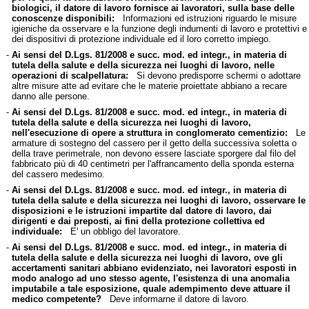
biologici, il datore di lavoro fornisce ai lavoratori, sulla base delle
conoscenze disponibili:
Informazioni ed istruzioni riguardo le misure
igieniche da osservare e la funzione degli indumenti di lavoro e protettivi e
dei dispositivi di protezione individuale ed il loro corretto impiego.
-
Ai sensi del D.Lgs. 81/2008 e succ. mod. ed integr., in materia di
tutela della salute e della sicurezza nei luoghi di lavoro, nelle
operazioni di scalpellatura:
Si devono predisporre schermi o adottare
altre misure atte ad evitare che le materie proiettate abbiano a recare
danno alle persone.
-
Ai sensi del D.Lgs. 81/2008 e succ. mod. ed integr., in materia di
tutela della salute e della sicurezza nei luoghi di lavoro,
nell'esecuzione di opere a struttura in conglomerato cementizio:
Le
armature di sostegno del cassero per il getto della successiva soletta o
della trave perimetrale, non devono essere lasciate sporgere dal filo del
fabbricato più di 40 centimetri per l'affrancamento della sponda esterna
del cassero medesimo.
-
Ai sensi del D.Lgs. 81/2008 e succ. mod. ed integr., in materia di
tutela della salute e della sicurezza nei luoghi di lavoro, osservare le
disposizioni e le istruzioni impartite dal datore di lavoro, dai
dirigenti e dai preposti, ai fini della protezione collettiva ed
individuale:
E' un obbligo del lavoratore.
-
Ai sensi del D.Lgs. 81/2008 e succ. mod. ed integr., in materia di
tutela della salute e della sicurezza nei luoghi di lavoro, ove gli
accertamenti sanitari abbiano evidenziato, nei lavoratori esposti in
modo analogo ad uno stesso agente, l'esistenza di una anomalia
imputabile a tale esposizione, quale adempimento deve attuare il
medico competente?
Deve informarne il datore di lavoro.