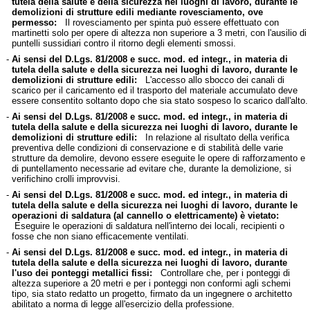
tutela della salute e della sicurezza nei luoghi di lavoro, durante le
demolizioni di strutture edili mediante rovesciamento, ove
permesso:
Il rovesciamento per spinta può essere effettuato con
martinetti solo per opere di altezza non superiore a 3 metri, con l'ausilio di
puntelli sussidiari contro il ritorno degli elementi smossi.
-
Ai sensi del D.Lgs. 81/2008 e succ. mod. ed integr., in materia di
tutela della salute e della sicurezza nei luoghi di lavoro, durante le
demolizioni di strutture edili:
L'accesso allo sbocco dei canali di
scarico per il caricamento ed il trasporto del materiale accumulato deve
essere consentito soltanto dopo che sia stato sospeso lo scarico dall'alto.
-
Ai sensi del D.Lgs. 81/2008 e succ. mod. ed integr., in materia di
tutela della salute e della sicurezza nei luoghi di lavoro, durante le
demolizioni di strutture edili:
In relazione al risultato della verifica
preventiva delle condizioni di conservazione e di stabilità delle varie
strutture da demolire, devono essere eseguite le opere di rafforzamento e
di puntellamento necessarie ad evitare che, durante la demolizione, si
verifichino crolli improvvisi.
-
Ai sensi del D.Lgs. 81/2008 e succ. mod. ed integr., in materia di
tutela della salute e della sicurezza nei luoghi di lavoro, durante le
operazioni di saldatura (al cannello o elettricamente) è vietato:
Eseguire le operazioni di saldatura nell'interno dei locali, recipienti o
fosse che non siano efficacemente ventilati.
-
Ai sensi del D.Lgs. 81/2008 e succ. mod. ed integr., in materia di
tutela della salute e della sicurezza nei luoghi di lavoro, durante
l'uso dei ponteggi metallici fissi:
Controllare che, per i ponteggi di
altezza superiore a 20 metri e per i ponteggi non conformi agli schemi
tipo, sia stato redatto un progetto, firmato da un ingegnere o architetto
abilitato a norma di legge all'esercizio della professione.