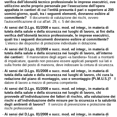
verifica dell'idoneità tecnico professionale le imprese esecutrici, ove
utilizzino anche proprio personale per l'esecuzione dell'opera
appaltata in cantieri di cui l'entità presunta è pari o superiore ai 200
uomini-giorno, quali, tra i seguenti elementi, dovranno esibire al
committente?
Il documento di valutazione dei rischi, ovvero
l'autocertificazione di cui all'art. 29, c. 5 del decreto.
-
Ai sensi del D.Lgs. 81/2008 e succ. mod. ed integr., in materia di
tutela della salute e della sicurezza nei luoghi di lavoro, ai fini della
verifica dell'idoneità tecnico professionale, le imprese esecutrici,
quali tra i seguenti documenti dovranno esibire al committente?
L'elenco dei dispositivi di protezione individuale in dotazione.
-
Ai sensi del D.Lgs. 81/2008 e succ. mod. ed integr., in materia di
tutela della salute e della sicurezza nei luoghi di lavoro, all'interno
dei cantieri:
Il manovratore degli argani «a bandiera» fissati a montanti
di impalcature, quando non possano essere applicati parapetti sui lati e
sulla fronte del posto di manovra, deve indossare la cintura di sicurezza.
-
Ai sensi del D.Lgs. 81/2008 e succ. mod. ed integr., in materia di
tutela della salute e della sicurezza nei luoghi di lavoro, chi cura la
redazione del piano di montaggio, uso e smontaggio (Pi.M.U.S.)?
Il
datore di lavoro a mezzo di persona competente.
-
Ai sensi del D.Lgs. 81/2008 e succ. mod. ed integr., in materia di
tutela della salute e della sicurezza nei luoghi di lavoro, chi
provvede all'individuazione dei fattori di rischio, alla valutazione dei
rischi e all'individuazione delle misure per la sicurezza e la salubrità
degli ambienti di lavoro?
Il servizio di prevenzione e protezione dai
rischi professionali.
-
Ai sensi del D.Lgs. 81/2008 e succ. mod. ed integr., in materia di