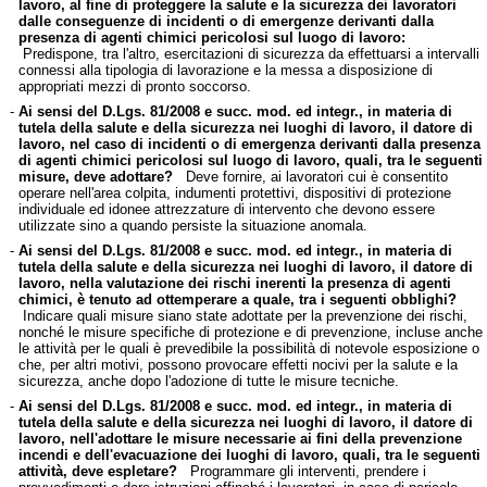
lavoro, al fine di proteggere la salute e la sicurezza dei lavoratori
dalle conseguenze di incidenti o di emergenze derivanti dalla
presenza di agenti chimici pericolosi sul luogo di lavoro:
Predispone, tra l'altro, esercitazioni di sicurezza da effettuarsi a intervalli
connessi alla tipologia di lavorazione e la messa a disposizione di
appropriati mezzi di pronto soccorso.
-
Ai sensi del D.Lgs. 81/2008 e succ. mod. ed integr., in materia di
tutela della salute e della sicurezza nei luoghi di lavoro, il datore di
lavoro, nel caso di incidenti o di emergenza derivanti dalla presenza
di agenti chimici pericolosi sul luogo di lavoro, quali, tra le seguenti
misure, deve adottare?
Deve fornire, ai lavoratori cui è consentito
operare nell'area colpita, indumenti protettivi, dispositivi di protezione
individuale ed idonee attrezzature di intervento che devono essere
utilizzate sino a quando persiste la situazione anomala.
-
Ai sensi del D.Lgs. 81/2008 e succ. mod. ed integr., in materia di
tutela della salute e della sicurezza nei luoghi di lavoro, il datore di
lavoro, nella valutazione dei rischi inerenti la presenza di agenti
chimici, è tenuto ad ottemperare a quale, tra i seguenti obblighi?
Indicare quali misure siano state adottate per la prevenzione dei rischi,
nonché le misure specifiche di protezione e di prevenzione, incluse anche
le attività per le quali è prevedibile la possibilità di notevole esposizione o
che, per altri motivi, possono provocare effetti nocivi per la salute e la
sicurezza, anche dopo l'adozione di tutte le misure tecniche.
-
Ai sensi del D.Lgs. 81/2008 e succ. mod. ed integr., in materia di
tutela della salute e della sicurezza nei luoghi di lavoro, il datore di
lavoro, nell'adottare le misure necessarie ai fini della prevenzione
incendi e dell'evacuazione dei luoghi di lavoro, quali, tra le seguenti
attività, deve espletare?
Programmare gli interventi, prendere i