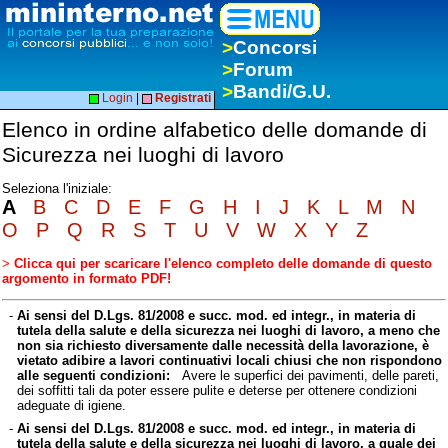
>
Concorsi
>
Forum
>
Bandi/G.U.
Login
|
Registrati
Elenco in ordine alfabetico delle domande di
Sicurezza nei luoghi di lavoro
Seleziona l'iniziale:
A
B
C
D
E
F
G
H
I
J
K
L
M
N
O
P
Q
R
S
T
U
V
W
X
Y
Z
>
Clicca qui per scaricare l'elenco completo delle domande di questo
argomento in formato PDF!
-
Ai sensi del D.Lgs. 81/2008 e succ. mod. ed integr., in materia di
tutela della salute e della sicurezza nei luoghi di lavoro, a meno che
non sia richiesto diversamente dalle necessità della lavorazione, è
vietato adibire a lavori continuativi locali chiusi che non rispondono
alle seguenti condizioni:
Avere le superfici dei pavimenti, delle pareti,
dei soffitti tali da poter essere pulite e deterse per ottenere condizioni
adeguate di igiene.
-
Ai sensi del D.Lgs. 81/2008 e succ. mod. ed integr., in materia di
tutela della salute e della sicurezza nei luoghi di lavoro, a quale dei