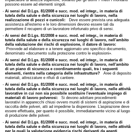
possono essere ad elementi singoli.
-
Ai sensi del D.Lgs. 81/2008 e succ. mod. ed integr., in materia di
tutela della salute e della sicurezza nei luoghi di lavoro, nella
realizzazione di pozzi e cunicoli:
Deve essere prevista una adeguata
assistenza all'esterno e le loro dimensioni devono essere tali da
permettere il recupero di un lavoratore infortunato privo di sensi.
-
Ai sensi del D.Lgs. 81/2008 e succ. mod. ed integr., in materia di
tutela della salute e della sicurezza nei luoghi di lavoro, nell'ambito
della valutazione dei rischi di esplosione, il datore di lavoro:
Provvede ad elaborare e a tenere aggiornato uno specifico documento,
denominato «documento sulla protezione contro le esplosioni».
-
Ai sensi del D.Lgs. 81/2008 e succ. mod. ed integr., in materia di
tutela della salute e della sicurezza nei luoghi di lavoro, nell'ambito
di un piano di sicurezza e coordinamento quali, tra i seguenti
elementi, rientra nella categoria delle infrastrutture?
Aree di deposito
materiali, attrezzature e rifiuti di cantiere.
-
Ai sensi del D.Lgs. 81/2008 e succ. mod. ed integr., in materia di
tutela della salute e della sicurezza nei luoghi di lavoro, nelle attività
lavorative in cui non sia possibile sostituire l'eventuale impiego di
materiali di lavoro polverosi:
Si devono adottare procedimenti
lavorativi in apparecchi chiusi ovvero muniti di sistemi di aspirazione e di
raccolta delle polveri, atti ad impedirne la dispersione. L'aspirazione deve
essere effettuata, per quanto è possibile, immediatamente vicino al luogo
di produzione delle polveri.
-
Ai sensi del D.Lgs. 81/2008 e succ. mod. ed integr., in materia di
tutela della salute e della sicurezza nei luoghi di lavoro, nelle attività
per le quali la valutazione evidenzia rischi derivanti da agenti