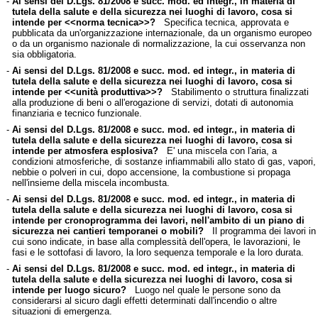
-
Ai sensi del D.Lgs. 81/2008 e succ. mod. ed integr., in materia di
tutela della salute e della sicurezza nei luoghi di lavoro, cosa si
intende per <<norma tecnica>>?
Specifica tecnica, approvata e
pubblicata da un'organizzazione internazionale, da un organismo europeo
o da un organismo nazionale di normalizzazione, la cui osservanza non
sia obbligatoria.
-
Ai sensi del D.Lgs. 81/2008 e succ. mod. ed integr., in materia di
tutela della salute e della sicurezza nei luoghi di lavoro, cosa si
intende per <<unità produttiva>>?
Stabilimento o struttura finalizzati
alla produzione di beni o all'erogazione di servizi, dotati di autonomia
finanziaria e tecnico funzionale.
-
Ai sensi del D.Lgs. 81/2008 e succ. mod. ed integr., in materia di
tutela della salute e della sicurezza nei luoghi di lavoro, cosa si
intende per atmosfera esplosiva?
E' una miscela con l'aria, a
condizioni atmosferiche, di sostanze infiammabili allo stato di gas, vapori,
nebbie o polveri in cui, dopo accensione, la combustione si propaga
nell'insieme della miscela incombusta.
-
Ai sensi del D.Lgs. 81/2008 e succ. mod. ed integr., in materia di
tutela della salute e della sicurezza nei luoghi di lavoro, cosa si
intende per cronoprogramma dei lavori, nell'ambito di un piano di
sicurezza nei cantieri temporanei o mobili?
Il programma dei lavori in
cui sono indicate, in base alla complessità dell'opera, le lavorazioni, le
fasi e le sottofasi di lavoro, la loro sequenza temporale e la loro durata.
-
Ai sensi del D.Lgs. 81/2008 e succ. mod. ed integr., in materia di
tutela della salute e della sicurezza nei luoghi di lavoro, cosa si
intende per luogo sicuro?
Luogo nel quale le persone sono da
considerarsi al sicuro dagli effetti determinati dall'incendio o altre
situazioni di emergenza.