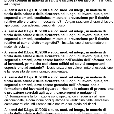
propri compiti in materia di salute e sicurezza del lavoro?
I dirigenti
ed i preposti.
-
Ai sensi del D.Lgs. 81/2008 e succ. mod. ed integr., in materia di
tutela della salute e della sicurezza nei luoghi di lavoro, quale, tra i
seguenti elementi, costituisce misura di prevenzione per il rischio
relativo alle vibrazioni meccaniche?
L'organizzazione di orari di lavoro
appropriati, con adeguati periodi di riposo.
-
Ai sensi del D.Lgs. 81/2008 e succ. mod. ed integr., in materia di
tutela della salute e della sicurezza nei luoghi di lavoro, quale, tra i
seguenti elementi, costituisce misura di prevenzione per il rischio
relativo ai campi elettromagnetici?
Installazione di schermature in
materiali isolanti.
-
Ai sensi del D.Lgs. 81/2008 e succ. mod. ed integr., in materia di
tutela della salute e della sicurezza nei luoghi di lavoro, quale, tra i
seguenti elementi, deve essere fornito nell'ambito dell'informazione
ai lavoratori, prima che essi siano adibiti ad attività comportanti
esposizione ad amianto?
L'esistenza di un valore limite di esposizione
e la necessità del monitoraggio ambientale.
-
Ai sensi del D.Lgs. 81/2008 e succ. mod. ed integr., in materia di
tutela della salute e della sicurezza nei luoghi di lavoro, quale, tra i
seguenti elementi, deve essere garantito nell'informazione e
formazione dei lavoratori riguardo i rischi e le misure di prevenzione
e protezione correlati agli agenti cancerogeni o mutageni?
L'informazione e la formazione sono ripetute, con frequenza almeno
quinquennale, e comunque ogni qualvolta si verifichino nelle lavorazioni
cambiamenti che influiscono sulla natura e sul grado dei rischi.
-
Ai sensi del D.Lgs. 81/2008 e succ. mod. ed integr., in materia di
tutela della salute e della sicurezza nei luoghi di lavoro, quale, tra i