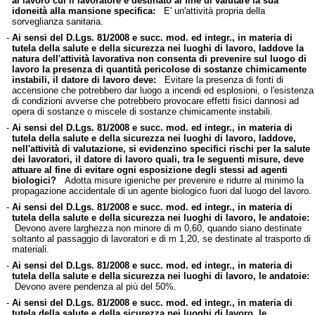
al lavoro cui il lavoratore è destinato al fine di valutare la sua
idoneità alla mansione specifica:
E' un'attività propria della
sorveglianza sanitaria.
-
Ai sensi del D.Lgs. 81/2008 e succ. mod. ed integr., in materia di
tutela della salute e della sicurezza nei luoghi di lavoro, laddove la
natura dell'attività lavorativa non consenta di prevenire sul luogo di
lavoro la presenza di quantità pericolose di sostanze chimicamente
instabili, il datore di lavoro deve:
Evitare la presenza di fonti di
accensione che potrebbero dar luogo a incendi ed esplosioni, o l'esistenza
di condizioni avverse che potrebbero provocare effetti fisici dannosi ad
opera di sostanze o miscele di sostanze chimicamente instabili.
-
Ai sensi del D.Lgs. 81/2008 e succ. mod. ed integr., in materia di
tutela della salute e della sicurezza nei luoghi di lavoro, laddove,
nell'attività di valutazione, si evidenzino specifici rischi per la salute
dei lavoratori, il datore di lavoro quali, tra le seguenti misure, deve
attuare al fine di evitare ogni esposizione degli stessi ad agenti
biologici?
Adotta misure igieniche per prevenire e ridurre al minimo la
propagazione accidentale di un agente biologico fuori dal luogo del lavoro.
-
Ai sensi del D.Lgs. 81/2008 e succ. mod. ed integr., in materia di
tutela della salute e della sicurezza nei luoghi di lavoro, le andatoie:
Devono avere larghezza non minore di m 0,60, quando siano destinate
soltanto al passaggio di lavoratori e di m 1,20, se destinate al trasporto di
materiali.
-
Ai sensi del D.Lgs. 81/2008 e succ. mod. ed integr., in materia di
tutela della salute e della sicurezza nei luoghi di lavoro, le andatoie:
Devono avere pendenza al più del 50%.
-
Ai sensi del D.Lgs. 81/2008 e succ. mod. ed integr., in materia di
tutela della salute e della sicurezza nei luoghi di lavoro, le