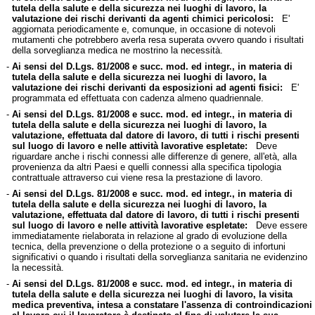
tutela della salute e della sicurezza nei luoghi di lavoro, la
valutazione dei rischi derivanti da agenti chimici pericolosi:
E'
aggiornata periodicamente e, comunque, in occasione di notevoli
mutamenti che potrebbero averla resa superata ovvero quando i risultati
della sorveglianza medica ne mostrino la necessità.
-
Ai sensi del D.Lgs. 81/2008 e succ. mod. ed integr., in materia di
tutela della salute e della sicurezza nei luoghi di lavoro, la
valutazione dei rischi derivanti da esposizioni ad agenti fisici:
E'
programmata ed effettuata con cadenza almeno quadriennale.
-
Ai sensi del D.Lgs. 81/2008 e succ. mod. ed integr., in materia di
tutela della salute e della sicurezza nei luoghi di lavoro, la
valutazione, effettuata dal datore di lavoro, di tutti i rischi presenti
sul luogo di lavoro e nelle attività lavorative espletate:
Deve
riguardare anche i rischi connessi alle differenze di genere, all'età, alla
provenienza da altri Paesi e quelli connessi alla specifica tipologia
contrattuale attraverso cui viene resa la prestazione di lavoro.
-
Ai sensi del D.Lgs. 81/2008 e succ. mod. ed integr., in materia di
tutela della salute e della sicurezza nei luoghi di lavoro, la
valutazione, effettuata dal datore di lavoro, di tutti i rischi presenti
sul luogo di lavoro e nelle attività lavorative espletate:
Deve essere
immediatamente rielaborata in relazione al grado di evoluzione della
tecnica, della prevenzione o della protezione o a seguito di infortuni
significativi o quando i risultati della sorveglianza sanitaria ne evidenzino
la necessità.
-
Ai sensi del D.Lgs. 81/2008 e succ. mod. ed integr., in materia di
tutela della salute e della sicurezza nei luoghi di lavoro, la visita
medica preventiva, intesa a constatare l'assenza di controindicazioni