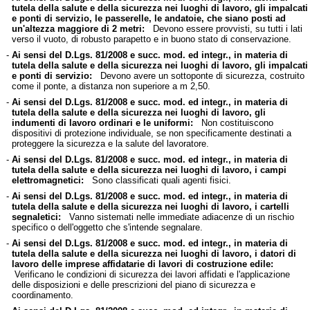
tutela della salute e della sicurezza nei luoghi di lavoro, gli impalcati
e ponti di servizio, le passerelle, le andatoie, che siano posti ad
un'altezza maggiore di 2 metri:
Devono essere provvisti, su tutti i lati
verso il vuoto, di robusto parapetto e in buono stato di conservazione.
-
Ai sensi del D.Lgs. 81/2008 e succ. mod. ed integr., in materia di
tutela della salute e della sicurezza nei luoghi di lavoro, gli impalcati
e ponti di servizio:
Devono avere un sottoponte di sicurezza, costruito
come il ponte, a distanza non superiore a m 2,50.
-
Ai sensi del D.Lgs. 81/2008 e succ. mod. ed integr., in materia di
tutela della salute e della sicurezza nei luoghi di lavoro, gli
indumenti di lavoro ordinari e le uniformi:
Non costituiscono
dispositivi di protezione individuale, se non specificamente destinati a
proteggere la sicurezza e la salute del lavoratore.
-
Ai sensi del D.Lgs. 81/2008 e succ. mod. ed integr., in materia di
tutela della salute e della sicurezza nei luoghi di lavoro, i campi
elettromagnetici:
Sono classificati quali agenti fisici.
-
Ai sensi del D.Lgs. 81/2008 e succ. mod. ed integr., in materia di
tutela della salute e della sicurezza nei luoghi di lavoro, i cartelli
segnaletici:
Vanno sistemati nelle immediate adiacenze di un rischio
specifico o dell'oggetto che s'intende segnalare.
-
Ai sensi del D.Lgs. 81/2008 e succ. mod. ed integr., in materia di
tutela della salute e della sicurezza nei luoghi di lavoro, i datori di
lavoro delle imprese affidatarie di lavori di costruzione edile:
Verificano le condizioni di sicurezza dei lavori affidati e l'applicazione
delle disposizioni e delle prescrizioni del piano di sicurezza e
coordinamento.