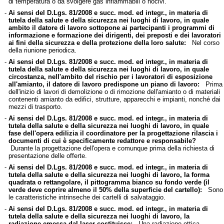
di temperatura o da svolgere gas infiammabili o nocivi.
-
Ai sensi del D.Lgs. 81/2008 e succ. mod. ed integr., in materia di
tutela della salute e della sicurezza nei luoghi di lavoro, in quale
ambito il datore di lavoro sottopone ai partecipanti i programmi di
informazione e formazione dei dirigenti, dei preposti e dei lavoratori
ai fini della sicurezza e della protezione della loro salute:
Nel corso
della riunione periodica.
-
Ai sensi del D.Lgs. 81/2008 e succ. mod. ed integr., in materia di
tutela della salute e della sicurezza nei luoghi di lavoro, in quale
circostanza, nell'ambito del rischio per i lavoratori di esposizione
all'amianto, il datore di lavoro predispone un piano di lavoro:
Prima
dell'inizio di lavori di demolizione o di rimozione dell'amianto o di materiali
contenenti amianto da edifici, strutture, apparecchi e impianti, nonché dai
mezzi di trasporto.
-
Ai sensi del D.Lgs. 81/2008 e succ. mod. ed integr., in materia di
tutela della salute e della sicurezza nei luoghi di lavoro, in quale
fase dell'opera edilizia il coordinatore per la progettazione rilascia i
documenti di cui è specificamente redattore e responsabile?
Durante la progettazione dell'opera e comunque prima della richiesta di
presentazione delle offerte.
-
Ai sensi del D.Lgs. 81/2008 e succ. mod. ed integr., in materia di
tutela della salute e della sicurezza nei luoghi di lavoro, la forma
quadrata o rettangolare, il pittogramma bianco su fondo verde (il
verde deve coprire almeno il 50% della superficie del cartello):
Sono
le caratteristiche intrinseche dei cartelli di salvataggio.
-
Ai sensi del D.Lgs. 81/2008 e succ. mod. ed integr., in materia di
tutela della salute e della sicurezza nei luoghi di lavoro, la
radiazione emessa dal laser costituisce:
Una radiazione ottica