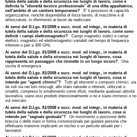
tutela della salute e della sicurezza nei luoghi di lavoro, come è
definita la "idoneità tecnico professionale" di una ditta appaltatrice,
nell'ambito di un cantiere temporaneo?
E' il possesso di capacità
organizzative, nonché disponibilità di forza lavoro, di macchine e di
attrezzature, in riferimento ai lavori da realizzare.
-
Ai sensi del D.Lgs. 81/2008 e succ. mod. ed integr., in materia di
tutela della salute e della sicurezza nei luoghi di lavoro, come sono
definiti i campi elettromagnetici?
Campi magnetici statici e campi
elettrici, magnetici ed elettromagnetici variabili nel tempo di frequenza
inferiore o pari a 300 GHz.
-
Ai sensi del D.Lgs. 81/2008 e succ. mod. ed integr., in materia di
tutela della salute e della sicurezza nei luoghi di lavoro, cosa
rappresenta un passaggio che immette in un luogo sicuro?
Una
uscita di emergenza.
-
Ai sensi del D.Lgs. 81/2008 e succ. mod. ed integr., in materia di
tutela della salute e della sicurezza nei luoghi di lavoro, cosa si
intende per "agenti chimici"?
Tutti gli elementi o composti chimici, sia
da soli sia nei loro miscugli, allo stato naturale o ottenuti, utilizzati o
smaltiti, compreso lo smaltimento come rifiuti, mediante qualsiasi attività
lavorativa, siano essi prodotti intenzionalmente o no e siano immessi o no
sul mercato.
-
Ai sensi del D.Lgs. 81/2008 e succ. mod. ed integr., in materia di
tutela della salute e della sicurezza nei luoghi di lavoro, cosa si
intende per "segnale gestuale"?
Un movimento o posizione delle
braccia o delle mani in forma convenzionale per guidare persone che
effettuano manovre implicanti un rischio o un pericolo attuale per i
lavoratori.