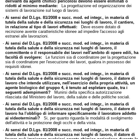
derivanti da agenti chimici pericolosi devono essere eliminati o
ridotti al minimo mediante:
La progettazione ed organizzazione dei
sistemi di lavorazione sul luogo di lavoro.
-
Ai sensi del D.Lgs. 81/2008 e succ. mod. ed integr., in materia di
tutela della salute e della sicurezza nei luoghi di lavoro, il cantiere,
in relazione al tipo di lavori effettuati:
Deve essere dotato di
recinzione avente caratteristiche idonee ad impedire l'accesso agli
estranei alle lavorazioni.
-
Ai sensi del D.Lgs. 81/2008 e succ. mod. ed integr., in materia di
tutela della salute e della sicurezza nei luoghi di lavoro, il
committente o il responsabile dei lavori nell'ambito di opere edili, ha
facoltà di svolgere:
Le funzioni sia di coordinatore per la progettazione
sia di coordinatore per l'esecuzione dei lavori, qualora in possesso dei
requisiti idonei.
-
Ai sensi del D.Lgs. 81/2008 e succ. mod. ed integr., in materia di
tutela della salute e della sicurezza nei luoghi di lavoro, il datore di
lavoro che intende utilizzare, nell'esercizio della propria attività, un
agente biologico del gruppo 4, è tenuto ad espletare quale, tra i
seguenti adempimenti?
Munirsi della specifica autorizzazione
rilasciata dal Ministero del lavoro, della salute e delle politiche sociali.
-
Ai sensi del D.Lgs. 81/2008 e succ. mod. ed integr., in materia di
tutela della salute e della sicurezza nei luoghi di lavoro, il datore di
lavoro ha l'obbligo di informare specificamente il lavoratore addetto
ai videoterminali?
Si, per quanto riguarda le modalità di svolgimento
dell'attività e la protezione degli occhi e della vista.
-
Ai sensi del D.Lgs. 81/2008 e succ. mod. ed integr., in materia di
tutela della salute e della sicurezza nei luoghi di lavoro, il datore di