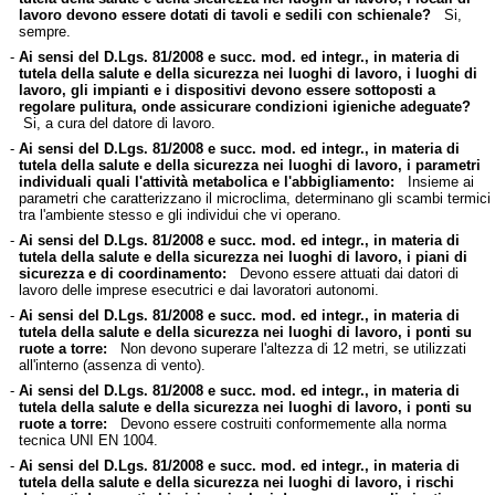
lavoro devono essere dotati di tavoli e sedili con schienale?
Si,
sempre.
-
Ai sensi del D.Lgs. 81/2008 e succ. mod. ed integr., in materia di
tutela della salute e della sicurezza nei luoghi di lavoro, i luoghi di
lavoro, gli impianti e i dispositivi devono essere sottoposti a
regolare pulitura, onde assicurare condizioni igieniche adeguate?
Si, a cura del datore di lavoro.
-
Ai sensi del D.Lgs. 81/2008 e succ. mod. ed integr., in materia di
tutela della salute e della sicurezza nei luoghi di lavoro, i parametri
individuali quali l'attività metabolica e l'abbigliamento:
Insieme ai
parametri che caratterizzano il microclima, determinano gli scambi termici
tra l'ambiente stesso e gli individui che vi operano.
-
Ai sensi del D.Lgs. 81/2008 e succ. mod. ed integr., in materia di
tutela della salute e della sicurezza nei luoghi di lavoro, i piani di
sicurezza e di coordinamento:
Devono essere attuati dai datori di
lavoro delle imprese esecutrici e dai lavoratori autonomi.
-
Ai sensi del D.Lgs. 81/2008 e succ. mod. ed integr., in materia di
tutela della salute e della sicurezza nei luoghi di lavoro, i ponti su
ruote a torre:
Non devono superare l'altezza di 12 metri, se utilizzati
all'interno (assenza di vento).
-
Ai sensi del D.Lgs. 81/2008 e succ. mod. ed integr., in materia di
tutela della salute e della sicurezza nei luoghi di lavoro, i ponti su
ruote a torre:
Devono essere costruiti conformemente alla norma
tecnica UNI EN 1004.
-
Ai sensi del D.Lgs. 81/2008 e succ. mod. ed integr., in materia di
tutela della salute e della sicurezza nei luoghi di lavoro, i rischi