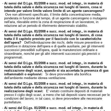
-
Ai sensi del D.Lgs. 81/2008 e succ. mod. ed integr., in materia di
tutela della salute e della sicurezza nei luoghi di lavoro, cosa si
intende per valore limite valore limite di un agente cancerogeno?
Ove non altrimenti specificato, il limite della concentrazione media,
ponderata in funzione del tempo, di un agente cancerogeno o mutageno
nell'aria, rilevabile entro la zona di respirazione di un lavoratore, in
relazione ad un periodo di riferimento determinato stabilito.
-
Ai sensi del D.Lgs. 81/2008 e succ. mod. ed integr., in materia di
tutela della salute e della sicurezza nei luoghi di lavoro, di cosa
tratta il II capitolo previsto per il fascicolo con le caratteristiche
dell'opera?
Dell'individuazione dei rischi, delle misure preventive e
protettive in dotazione dell'opera e di quelle ausiliarie, per gli interventi
successivi prevedibili sull'opera, quali le manutenzioni ordinarie e
straordinarie, nonché per gli altri interventi successivi già previsti o
programmati.
-
Ai sensi del D.Lgs. 81/2008 e succ. mod. ed integr., in materia di
tutela della salute e della sicurezza nei luoghi di lavoro, durante la
realizzazione degli scavi, quando si sia accertata la presenza di gas
infiammabili o esplosivi:
Si deve provvedere alla bonifica
dell'ambiente mediante idonea ventilazione.
-
Ai sensi del D.Lgs. 81/2008 e succ. mod. ed integr., in materia di
tutela della salute e della sicurezza nei luoghi di lavoro, durante la
realizzazione degli scavi:
E' vietato costituire depositi di materiali
presso il ciglio degli scavi, a meno che tali depositi siano necessari per le
condizioni del lavoro; in tal caso, si deve provvedere alle necessarie
puntellature.
-
Ai sensi del D.Lgs. 81/2008 e succ. mod. ed integr., in materia di