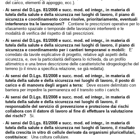
del carico, elementi di appoggio, ecc.).
-
Ai sensi del D.Lgs. 81/2008 e succ. mod. ed integr., in materia di
tutela della salute e della sicurezza nei luoghi di lavoro, il piano di
sicurezza e coordinamento come risolve, prioritariamente, eventuali
interferenze tra le lavorazioni?
Contiene le prescrizioni operative per lo
sfasamento spaziale o temporale delle lavorazioni interferenti e le
modalità di verifica del rispetto di tali prescrizioni.
-
Ai sensi del D.Lgs. 81/2008 e succ. mod. ed integr., in materia di
tutela della salute e della sicurezza nei luoghi di lavoro, il piano di
sicurezza e coordinamento per i cantieri temporanei o mobili:
E'
corredato da tavole esplicative di progetto, relative agli aspetti della
sicurezza, e, ove la particolarità dell'opera lo richieda, da un profilo
altimetrico e una breve descrizione delle caratteristiche idrogeologiche del
terreno (o il rinvio a specifica relazione, se già redatta).
-
Ai sensi del D.Lgs. 81/2008 e succ. mod. ed integr., in materia di
tutela della salute e della sicurezza nei luoghi di lavoro, il posto di
carico e di manovra degli argani a terra:
Deve essere delimitato con
barriera per impedire la permanenza ed il transito sotto i carichi.
-
Ai sensi del D.Lgs. 81/2008 e succ. mod. ed integr., in materia di
tutela della salute e della sicurezza nei luoghi di lavoro, il
responsabile del servizio di prevenzione e protezione dai rischi
collabora con il datore di lavoro al fine di effettuare la valutazione
dei rischi?
Si.
-
Ai sensi del D.Lgs. 81/2008 e succ. mod. ed integr., in materia di
tutela della salute e della sicurezza nei luoghi di lavoro, il risultato
della crescita in vitro di cellule derivate da organismi pluricellulari,
costituisce:
Una coltura cellulare.