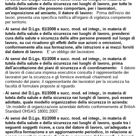
tutela della salute e della sicurezza nei luoghi di lavoro, per tutte le
attività lavorative che possono comportare, per i lavoratori,
un'esposizione ad amianto, il datore di lavoro:
Prima dell'inizio dei
lavori, presenta una specifica notifica all'organo di vigilanza competente
per territorio.
-
Ai sensi del D.Lgs. 81/2008 e succ. mod. ed integr., in materia di
tutela della salute e della sicurezza nei luoghi di lavoro, prendersi
cura della salute e sicurezza delle altre persone presenti sul luogo di
lavoro, su cui ricadono gli effetti delle sue azioni o omissioni,
conformemente alla sua formazione, alle istruzioni e ai mezzi forniti
dal datore di lavoro:
E' un obbligo del lavoratore.
-
Ai sensi del D.Lgs. 81/2008 e succ. mod. ed integr., in materia di
tutela della salute e della sicurezza nei luoghi di lavoro, prima
dell'accettazione dei piani di sicurezza e di coordinamento:
Il datore
di lavoro di ciascuna impresa esecutrice consulta il rappresentante dei
lavoratori per la sicurezza e gli fornisce eventuali chiarimenti sul
contenuto del piano; il rappresentante dei lavoratori per la sicurezza ha
facoltà di formulare proposte al riguardo.
-
Ai sensi del D.Lgs. 81/2008 e succ. mod. ed integr., in materia di
tutela della salute e della sicurezza nei luoghi di lavoro, può essere
adottato, quale modello organizzativo della sicurezza in azienda:
Un modello di organizzazione aziendale definito conformemente al British
Standard OHSAS 18001:2007.
-
Ai sensi del D.Lgs. 81/2008 e succ. mod. ed integr., in materia di
tutela della salute e della sicurezza nei luoghi di lavoro, quale tra i
seguenti soggetti riceve, a cura del datore di lavoro, un'adeguata e
specifica formazione e un aggiornamento periodico, in relazione ai