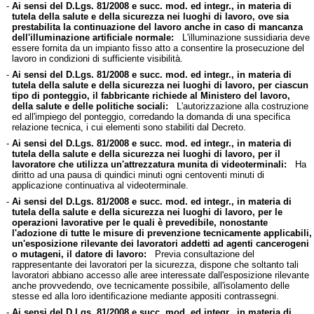
-
Ai sensi del D.Lgs. 81/2008 e succ. mod. ed integr., in materia di
tutela della salute e della sicurezza nei luoghi di lavoro, ove sia
prestabilita la continuazione del lavoro anche in caso di mancanza
dell'illuminazione artificiale normale:
L'illuminazione sussidiaria deve
essere fornita da un impianto fisso atto a consentire la prosecuzione del
lavoro in condizioni di sufficiente visibilità.
-
Ai sensi del D.Lgs. 81/2008 e succ. mod. ed integr., in materia di
tutela della salute e della sicurezza nei luoghi di lavoro, per ciascun
tipo di ponteggio, il fabbricante richiede al Ministero del lavoro,
della salute e delle politiche sociali:
L'autorizzazione alla costruzione
ed all'impiego del ponteggio, corredando la domanda di una specifica
relazione tecnica, i cui elementi sono stabiliti dal Decreto.
-
Ai sensi del D.Lgs. 81/2008 e succ. mod. ed integr., in materia di
tutela della salute e della sicurezza nei luoghi di lavoro, per il
lavoratore che utilizza un'attrezzatura munita di videoterminali:
Ha
diritto ad una pausa di quindici minuti ogni centoventi minuti di
applicazione continuativa al videoterminale.
-
Ai sensi del D.Lgs. 81/2008 e succ. mod. ed integr., in materia di
tutela della salute e della sicurezza nei luoghi di lavoro, per le
operazioni lavorative per le quali è prevedibile, nonostante
l'adozione di tutte le misure di prevenzione tecnicamente applicabili,
un'esposizione rilevante dei lavoratori addetti ad agenti cancerogeni
o mutageni, il datore di lavoro:
Previa consultazione del
rappresentante dei lavoratori per la sicurezza, dispone che soltanto tali
lavoratori abbiano accesso alle aree interessate dall'esposizione rilevante
anche provvedendo, ove tecnicamente possibile, all'isolamento delle
stesse ed alla loro identificazione mediante appositi contrassegni.
-
Ai sensi del D.Lgs. 81/2008 e succ. mod. ed integr., in materia di