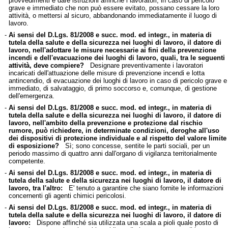
provvedimenti e dare istruzioni affinché i lavoratori, in caso di pericolo
grave e immediato che non può essere evitato, possano cessare la loro
attività, o mettersi al sicuro, abbandonando immediatamente il luogo di
lavoro.
-
Ai sensi del D.Lgs. 81/2008 e succ. mod. ed integr., in materia di
tutela della salute e della sicurezza nei luoghi di lavoro, il datore di
lavoro, nell'adottare le misure necessarie ai fini della prevenzione
incendi e dell'evacuazione dei luoghi di lavoro, quali, tra le seguenti
attività, deve compiere?
Designare preventivamente i lavoratori
incaricati dell'attuazione delle misure di prevenzione incendi e lotta
antincendio, di evacuazione dei luoghi di lavoro in caso di pericolo grave e
immediato, di salvataggio, di primo soccorso e, comunque, di gestione
dell'emergenza.
-
Ai sensi del D.Lgs. 81/2008 e succ. mod. ed integr., in materia di
tutela della salute e della sicurezza nei luoghi di lavoro, il datore di
lavoro, nell'ambito della prevenzione e protezione dal rischio
rumore, può richiedere, in determinate condizioni, deroghe all'uso
dei dispositivi di protezione individuale e al rispetto del valore limite
di esposizione?
Sì; sono concesse, sentite le parti sociali, per un
periodo massimo di quattro anni dall'organo di vigilanza territorialmente
competente.
-
Ai sensi del D.Lgs. 81/2008 e succ. mod. ed integr., in materia di
tutela della salute e della sicurezza nei luoghi di lavoro, il datore di
lavoro, tra l'altro:
E' tenuto a garantire che siano fornite le informazioni
concernenti gli agenti chimici pericolosi.
-
Ai sensi del D.Lgs. 81/2008 e succ. mod. ed integr., in materia di
tutela della salute e della sicurezza nei luoghi di lavoro, il datore di
lavoro:
Dispone affinché sia utilizzata una scala a pioli quale posto di