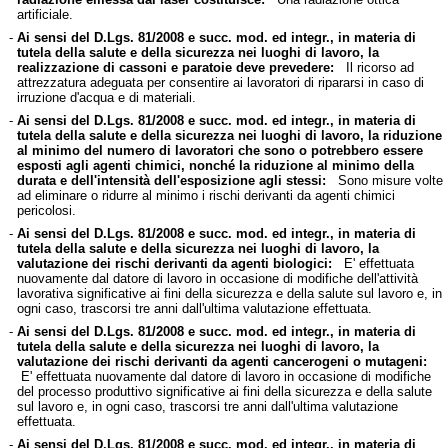
artificiale.
-
Ai sensi del D.Lgs. 81/2008 e succ. mod. ed integr., in materia di
tutela della salute e della sicurezza nei luoghi di lavoro, la
realizzazione di cassoni e paratoie deve prevedere:
Il ricorso ad
attrezzatura adeguata per consentire ai lavoratori di ripararsi in caso di
irruzione d'acqua e di materiali.
-
Ai sensi del D.Lgs. 81/2008 e succ. mod. ed integr., in materia di
tutela della salute e della sicurezza nei luoghi di lavoro, la riduzione
al minimo del numero di lavoratori che sono o potrebbero essere
esposti agli agenti chimici, nonché la riduzione al minimo della
durata e dell'intensità dell'esposizione agli stessi:
Sono misure volte
ad eliminare o ridurre al minimo i rischi derivanti da agenti chimici
pericolosi.
-
Ai sensi del D.Lgs. 81/2008 e succ. mod. ed integr., in materia di
tutela della salute e della sicurezza nei luoghi di lavoro, la
valutazione dei rischi derivanti da agenti biologici:
E' effettuata
nuovamente dal datore di lavoro in occasione di modifiche dell'attività
lavorativa significative ai fini della sicurezza e della salute sul lavoro e, in
ogni caso, trascorsi tre anni dall'ultima valutazione effettuata.
-
Ai sensi del D.Lgs. 81/2008 e succ. mod. ed integr., in materia di
tutela della salute e della sicurezza nei luoghi di lavoro, la
valutazione dei rischi derivanti da agenti cancerogeni o mutageni:
E' effettuata nuovamente dal datore di lavoro in occasione di modifiche
del processo produttivo significative ai fini della sicurezza e della salute
sul lavoro e, in ogni caso, trascorsi tre anni dall'ultima valutazione
effettuata.
-
Ai sensi del D.Lgs. 81/2008 e succ. mod. ed integr., in materia di