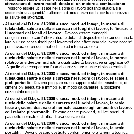
attrezzature di lavoro mobili dotate di un motore a combustione:
Possono essere utilizzate nella zona di lavoro soltanto qualora sia
assicurata una quantità sufficiente di aria senza rischi per la sicurezza e
la salute dei lavoratori.
-
Ai sensi del D.Lgs. 81/2008 e succ. mod. ed integr., in materia di
tutela della salute e della sicurezza nei luoghi di lavoro, le finestre e
i lucernari dei locali di lavoro:
Devono essere concepiti
congiuntamente con l'attrezzatura o dotati di dispositivi che consentano la
loro pulitura senza rischi per i lavoratori che effettuano tale lavoro nonché
per i lavoratori presenti nell'edificio ed intorno ad esso.
-
Ai sensi del D.Lgs. 81/2008 e succ. mod. ed integr., in materia di
tutela della salute e della sicurezza nei luoghi di lavoro, le norme
relative ai videoterminalisti, a quali attività lavorative si applicano?
A quelle che comportano l'uso di attrezzature munite di videoterminali.
-
Ai sensi del D.Lgs. 81/2008 e succ. mod. ed integr., in materia di
tutela della salute e della sicurezza nei luoghi di lavoro, le scale a
pioli portatili:
Devono poggiare su un supporto stabile, resistente, di
dimensioni adeguate e immobile, in modo da garantire la posizione
orizzontale dei pioli.
-
Ai sensi del D.Lgs. 81/2008 e succ. mod. ed integr., in materia di
tutela della salute e della sicurezza nei luoghi di lavoro, le scale
fisse a gradini, destinate al normale accesso agli ambienti di lavoro,
ed i relativi pianerottoli:
Devono essere provvisti, sui lati aperti, di
parapetto normale o di altra difesa equivalente.
-
Ai sensi del D.Lgs. 81/2008 e succ. mod. ed integr., in materia di
tutela della salute e della sicurezza nei luoghi di lavoro, le scale
portatili:
Devono essere costruite conformemente alla norma tecnica