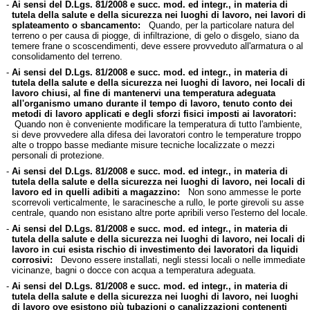
-
Ai sensi del D.Lgs. 81/2008 e succ. mod. ed integr., in materia di
tutela della salute e della sicurezza nei luoghi di lavoro, nei lavori di
splateamento o sbancamento:
Quando, per la particolare natura del
terreno o per causa di piogge, di infiltrazione, di gelo o disgelo, siano da
temere frane o scoscendimenti, deve essere provveduto all'armatura o al
consolidamento del terreno.
-
Ai sensi del D.Lgs. 81/2008 e succ. mod. ed integr., in materia di
tutela della salute e della sicurezza nei luoghi di lavoro, nei locali di
lavoro chiusi, al fine di mantenervi una temperatura adeguata
all'organismo umano durante il tempo di lavoro, tenuto conto dei
metodi di lavoro applicati e degli sforzi fisici imposti ai lavoratori:
Quando non è conveniente modificare la temperatura di tutto l'ambiente,
si deve provvedere alla difesa dei lavoratori contro le temperature troppo
alte o troppo basse mediante misure tecniche localizzate o mezzi
personali di protezione.
-
Ai sensi del D.Lgs. 81/2008 e succ. mod. ed integr., in materia di
tutela della salute e della sicurezza nei luoghi di lavoro, nei locali di
lavoro ed in quelli adibiti a magazzino:
Non sono ammesse le porte
scorrevoli verticalmente, le saracinesche a rullo, le porte girevoli su asse
centrale, quando non esistano altre porte apribili verso l'esterno del locale.
-
Ai sensi del D.Lgs. 81/2008 e succ. mod. ed integr., in materia di
tutela della salute e della sicurezza nei luoghi di lavoro, nei locali di
lavoro in cui esista rischio di investimento dei lavoratori da liquidi
corrosivi:
Devono essere installati, negli stessi locali o nelle immediate
vicinanze, bagni o docce con acqua a temperatura adeguata.
-
Ai sensi del D.Lgs. 81/2008 e succ. mod. ed integr., in materia di
tutela della salute e della sicurezza nei luoghi di lavoro, nei luoghi
di lavoro ove esistono più tubazioni o canalizzazioni contenenti