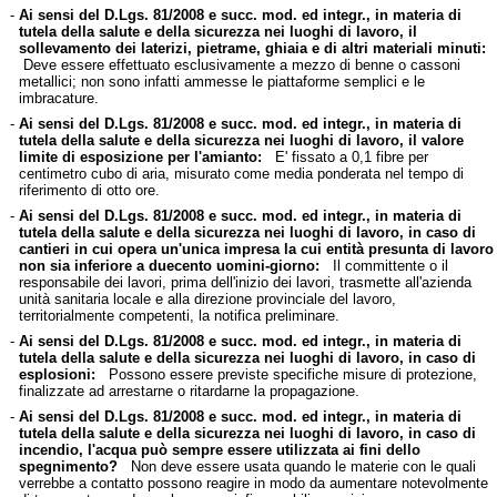
-
Ai sensi del D.Lgs. 81/2008 e succ. mod. ed integr., in materia di
tutela della salute e della sicurezza nei luoghi di lavoro, il
sollevamento dei laterizi, pietrame, ghiaia e di altri materiali minuti:
Deve essere effettuato esclusivamente a mezzo di benne o cassoni
metallici; non sono infatti ammesse le piattaforme semplici e le
imbracature.
-
Ai sensi del D.Lgs. 81/2008 e succ. mod. ed integr., in materia di
tutela della salute e della sicurezza nei luoghi di lavoro, il valore
limite di esposizione per l'amianto:
E' fissato a 0,1 fibre per
centimetro cubo di aria, misurato come media ponderata nel tempo di
riferimento di otto ore.
-
Ai sensi del D.Lgs. 81/2008 e succ. mod. ed integr., in materia di
tutela della salute e della sicurezza nei luoghi di lavoro, in caso di
cantieri in cui opera un'unica impresa la cui entità presunta di lavoro
non sia inferiore a duecento uomini-giorno:
Il committente o il
responsabile dei lavori, prima dell'inizio dei lavori, trasmette all'azienda
unità sanitaria locale e alla direzione provinciale del lavoro,
territorialmente competenti, la notifica preliminare.
-
Ai sensi del D.Lgs. 81/2008 e succ. mod. ed integr., in materia di
tutela della salute e della sicurezza nei luoghi di lavoro, in caso di
esplosioni:
Possono essere previste specifiche misure di protezione,
finalizzate ad arrestarne o ritardarne la propagazione.
-
Ai sensi del D.Lgs. 81/2008 e succ. mod. ed integr., in materia di
tutela della salute e della sicurezza nei luoghi di lavoro, in caso di
incendio, l'acqua può sempre essere utilizzata ai fini dello
spegnimento?
Non deve essere usata quando le materie con le quali
verrebbe a contatto possono reagire in modo da aumentare notevolmente