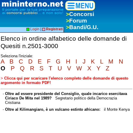
>
Concorsi
>
Forum
>
Bandi/G.U.
Login
|
Registrati
Elenco in ordine alfabetico delle domande di
Quesiti n.2501-3000
Seleziona l'iniziale:
A
B
C
D
E
F
G
H
I
J
K
L
M
N
O
P
Q
R
S
T
U
V
W
X
Y
Z
>
Clicca qui per scaricare l'elenco completo delle domande di questo
argomento in formato PDF!
-
Oltre ad essere presidente del Consiglio, quale incarico esercitava
Ciriaco De Mita nel 1989?
Segretario politico della Democrazia
Cristiana
-
Oltre al Kilimangiaro, è un vulcano estinto africano:
il Monte Kenya