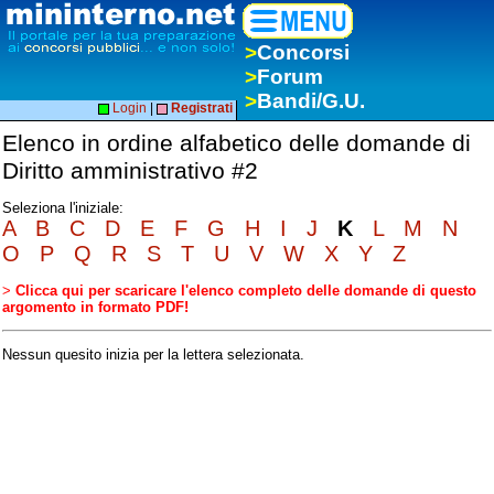
>
Concorsi
>
Forum
>
Bandi/G.U.
Login
|
Registrati
Elenco in ordine alfabetico delle domande di
Diritto amministrativo #2
Seleziona l'iniziale:
A
B
C
D
E
F
G
H
I
J
K
L
M
N
O
P
Q
R
S
T
U
V
W
X
Y
Z
>
Clicca qui per scaricare l'elenco completo delle domande di questo
argomento in formato PDF!
Nessun quesito inizia per la lettera selezionata.