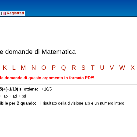
|
Registrati
elle domande di Matematica
K
L
M
N
O
P
Q
R
S
T
U
V
W
X
elle domande di questo argomento in formato PDF!
+(+1/10) si ottiene:
+16/5
 ab + ad + bd
ibile per B quando:
il risultato della divisione a:b è un numero intero