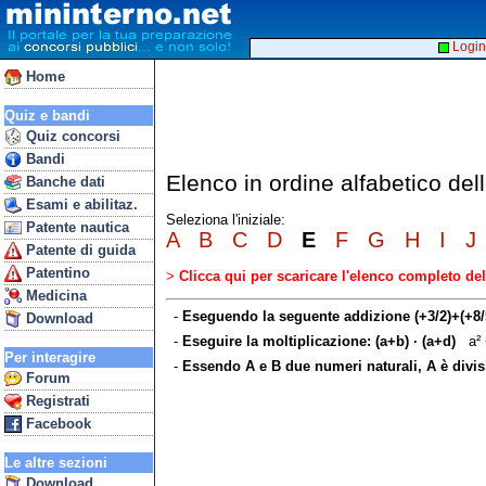
Login
Home
Quiz e bandi
Quiz concorsi
Bandi
Elenco in ordine alfabetico d
Banche dati
Esami e abilitaz.
Seleziona l'iniziale:
Patente nautica
A
B
C
D
E
F
G
H
I
J
Patente di guida
Patentino
>
Clicca qui per scaricare l'elenco completo d
Medicina
-
Eseguendo la seguente addizione (+3/2)+(+8/5)
Download
-
Eseguire la moltiplicazione: (a+b) · (a+d)
a² +
Per interagire
-
Essendo A e B due numeri naturali, A è divis
Forum
Registrati
Facebook
Le altre sezioni
Download