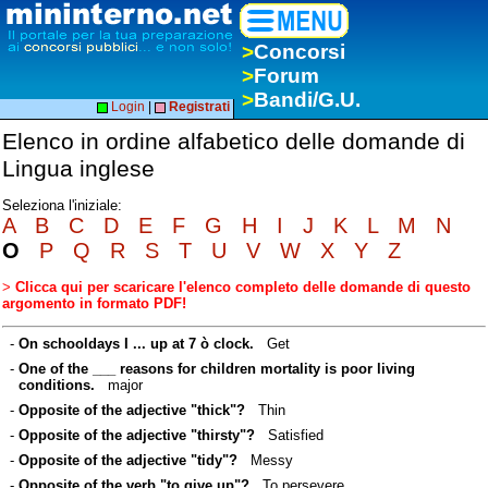
>
Concorsi
>
Forum
>
Bandi/G.U.
Login
|
Registrati
Elenco in ordine alfabetico delle domande di
Lingua inglese
Seleziona l'iniziale:
A
B
C
D
E
F
G
H
I
J
K
L
M
N
O
P
Q
R
S
T
U
V
W
X
Y
Z
>
Clicca qui per scaricare l'elenco completo delle domande di questo
argomento in formato PDF!
-
On schooldays I ... up at 7 ò clock.
Get
-
One of the ___ reasons for children mortality is poor living
conditions.
major
-
Opposite of the adjective "thick"?
Thin
-
Opposite of the adjective "thirsty"?
Satisfied
-
Opposite of the adjective "tidy"?
Messy
-
Opposite of the verb "to give up"?
To persevere